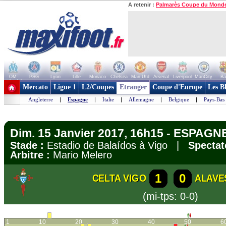
A retenir :
Palmarès Coupe du Mond
OM
PSG
Lyon
Lille
Monaco
Chelsea
Man Utd
Arsenal
Liverpool
ManCity
Ba
+ de clubs
Mercato
Ligue 1
L2/Coupes
Etranger
Coupe d'Europe
Les B
Angleterre
|
Espagne
|
Italie
|
Allemagne
|
Belgique
|
Pays-Bas
Dim. 15 Janvier 2017, 16h15 - ESPAGNE
Stade :
Estadio de Balaídos à Vigo |
Spectat
Arbitre :
Mario Melero
1
0
CELTA VIGO
ALAVE
(mi-tps: 0-0)
1
10
20
30
40
50
6