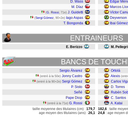
D. Wass
Edgar Mén
M. Díaz
Marcos Llo
J. Guidetti
Víctor Cam
(
G. Rossi
, 71e)
Iago Aspas
Deyverson
(
Sergi Gómez
, 90+2e)
T. Bongonda
Ibai Gómez
ENTRAINEURS
E. Berizzo
M. Pellegr
BANCS DE TOUCH
Sergio Álvarez
Ortolá
Jonny Castro
Alexis
(entré à la 50e)
(entr
Sergi Gómez
Carlos Vig
(entré à la 90+2e)
P. Sisto
D. Torres
Señé
Rubén Sob
Pape Diop
C. Santos
G. Rossi
A. Katai
(entré à la 71e)
taille moyenne des titulaires (cm) :
179,7
182,6
: taille moye
age moyen des titulaires (ans) :
26,1
24,8
: age moyen de