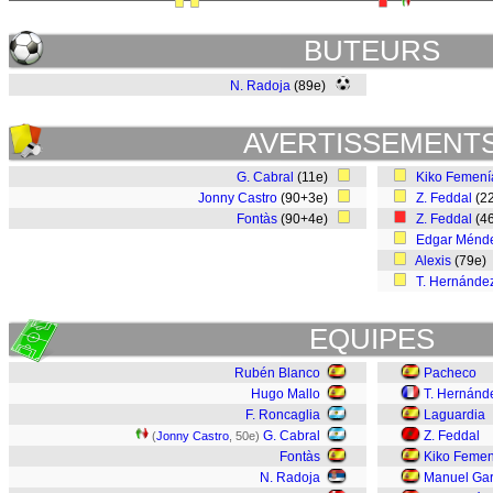
BUTEURS
N. Radoja
(89e)
AVERTISSEMENT
G. Cabral
(11e)
Kiko Femení
Jonny Castro
(90+3e)
Z. Feddal
(2
Fontàs
(90+4e)
Z. Feddal
(4
Edgar Ménd
Alexis
(79e)
T. Hernánde
EQUIPES
Rubén Blanco
Pacheco
Hugo Mallo
T. Hernánd
F. Roncaglia
Laguardia
G. Cabral
Z. Feddal
(
Jonny Castro
, 50e)
Fontàs
Kiko Femen
N. Radoja
Manuel Gar