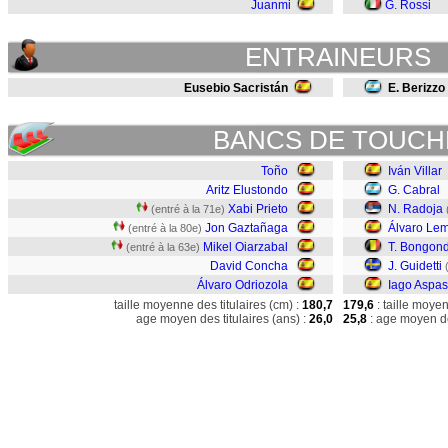
Juanmi
G. Rossi
ENTRAINEURS
Eusebio Sacristán
E. Berizzo
BANCS DE TOUCH
Toño
Iván Villar
Aritz Elustondo
G. Cabral
Xabi Prieto
N. Radoja
(entré à la 71e)
Jon Gaztañaga
Álvaro Le
(entré à la 80e)
Mikel Oiarzabal
T. Bongon
(entré à la 63e)
David Concha
J. Guidetti
Álvaro Odriozola
Iago Aspas
taille moyenne des titulaires (cm) :
180,7
179,6
: taille moye
age moyen des titulaires (ans) :
26,0
25,8
: age moyen de