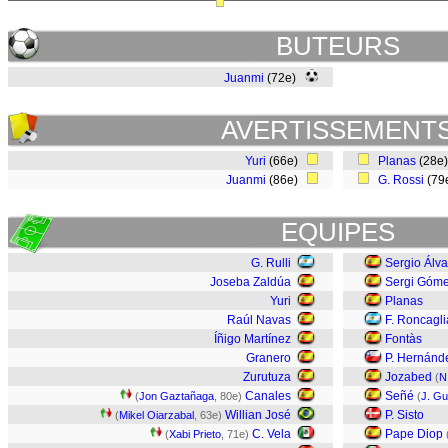
BUTEURS
Juanmi
(72e)
AVERTISSEMENT
Yuri
(66e)
Planas
(28e
Juanmi
(86e)
G. Rossi
(79
EQUIPES
G. Rulli
Sergio Álva
Joseba Zaldúa
Sergi Góm
Yuri
Planas
Raúl Navas
F. Roncagli
Íñigo Martínez
Fontàs
Granero
P. Hernánd
Zurutuza
Jozabed
(
N
Canales
Señé
(
Jon Gaztañaga
, 80e)
(
J. Gui
Willian José
P. Sisto
(
Mikel Oiarzabal
, 63e)
C. Vela
Pape Diop
(
Xabi Prieto
, 71e)