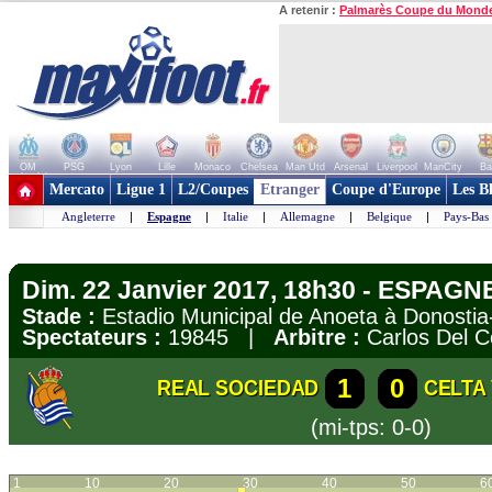
A retenir :
Palmarès Coupe du Mond
OM
PSG
Lyon
Lille
Monaco
Chelsea
Man Utd
Arsenal
Liverpool
ManCity
Ba
+ de clubs
Mercato
Ligue 1
L2/Coupes
Etranger
Coupe d'Europe
Les B
Angleterre
|
Espagne
|
Italie
|
Allemagne
|
Belgique
|
Pays-Bas
Dim. 22 Janvier 2017, 18h30 - ESPAGNE
Stade :
Estadio Municipal de Anoeta à Donost
Spectateurs :
19845 |
Arbitre :
Carlos Del C
1
0
REAL SOCIEDAD
CELTA
(mi-tps: 0-0)
1
10
20
30
40
50
6