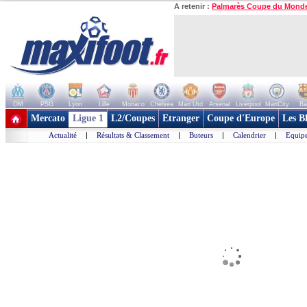
A retenir :
Palmarès Coupe du Mond
OM
PSG
Lyon
Lille
Monaco
Chelsea
Man Utd
Arsenal
Liverpool
ManCity
Ba
+ de clubs
Mercato
Ligue 1
L2/Coupes
Etranger
Coupe d'Europe
Les B
Actualité
|
Résultats & Classement
|
Buteurs
|
Calendrier
|
Equipe