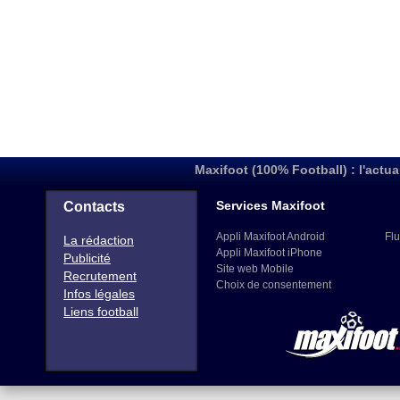
Maxifoot (100% Football) : l'actua
Services Maxifoot
Contacts
Appli Maxifoot Android
Flu
La rédaction
Appli Maxifoot iPhone
Publicité
Site web Mobile
Recrutement
Choix de consentement
Infos légales
Liens football