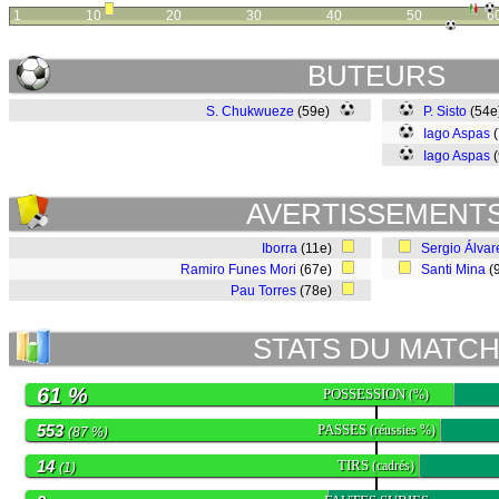
1
10
20
30
40
50
6
BUTEURS
S. Chukwueze
(59e)
P. Sisto
(54
Iago Aspas
(
Iago Aspas
(
AVERTISSEMENT
Iborra
(11e)
Sergio Álvar
Ramiro Funes Mori
(67e)
Santi Mina
(
Pau Torres
(78e)
STATS DU MATC
61 %
POSSESSION
(%)
553
PASSES
(réussies %)
(87 %)
14
TIRS
(cadrés)
(1)