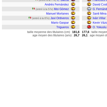
C. Bacca
Francisco 
(entré à la 77e)
Andrés Fernández
David Cos
Moi Gómez
G. Fernán
(entré à la 57e)
Manuel Morlanes
Santi Mina
Javi Ontiveros
Iván Villar
(entré à la 87e)
Mario Gaspar
Kevin Váz
Trigueros
O. Yokuslu
taille moyenne des titulaires (cm) :
181,6
177,6
: taille moye
age moyen des titulaires (ans) :
26,7
26,1
: age moyen de