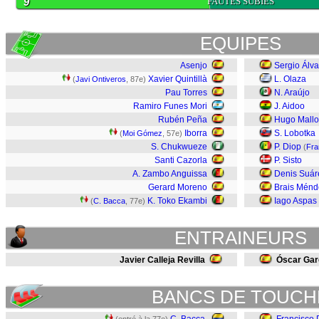
9
FAUTES SUBIES
EQUIPES
Asenjo
Sergio Álva
Xavier Quintillà
L. Olaza
(
Javi Ontiveros
, 87e)
Pau Torres
N. Araújo
Ramiro Funes Mori
J. Aidoo
Rubén Peña
Hugo Mallo
Iborra
S. Lobotka
(
Moi Gómez
, 57e)
S. Chukwueze
P. Diop
(
Fra
Santi Cazorla
P. Sisto
A. Zambo Anguissa
Denis Suár
Gerard Moreno
Brais Ménd
K. Toko Ekambi
Iago Aspas
(
C. Bacca
, 77e)
ENTRAINEURS
Javier Calleja Revilla
Óscar Gar
BANCS DE TOUCH