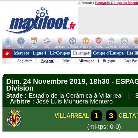
A retenir :
Palmarès Coupe du Mond
OM
PSG
Lyon
Lille
Monaco
Chelsea
Man Utd
Arsenal
Liverpool
ManCity
Ba
+ de clubs
Mercato
Ligue 1
L2/Coupes
Etranger
Coupe d'Europe
Les B
Angleterre
|
Espagne
|
Italie
|
Allemagne
|
Belgique
|
Pays-Bas
Dim. 24 Novembre 2019, 18h30 - ESPA
Division
Stade :
Estadio de la Cerámica à Villarreal |
Arbitre :
José Luis Munuera Montero
1
3
VILLARREAL
CELTA
(mi-tps: 0-0)