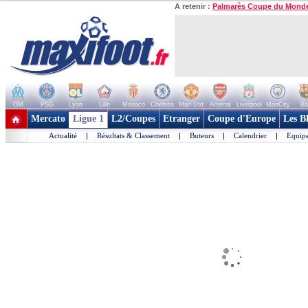
A retenir :
Palmarès Coupe du Mond
OM
PSG
Lyon
Lille
Monaco
Chelsea
Man Utd
Arsenal
Liverpool
ManCity
Ba
+ de clubs
Mercato
Ligue 1
L2/Coupes
Etranger
Coupe d'Europe
Les B
Actualité
|
Résultats & Classement
|
Buteurs
|
Calendrier
|
Equipe