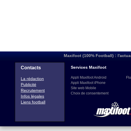
Maxifoot (100% Football) : l'actua
Services Maxifoot
Contacts
Appli Maxifoot Android
Flu
La rédaction
Appli Maxifoot iPhone
Publicité
Site web Mobile
Recrutement
Choix de consentement
Infos légales
Liens football