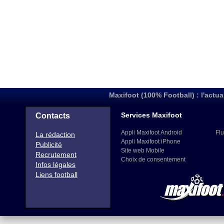
Maxifoot (100% Football) : l'actua
Services Maxifoot
Contacts
Appli Maxifoot Android
Flu
La rédaction
Appli Maxifoot iPhone
Publicité
Site web Mobile
Recrutement
Choix de consentement
Infos légales
Liens football