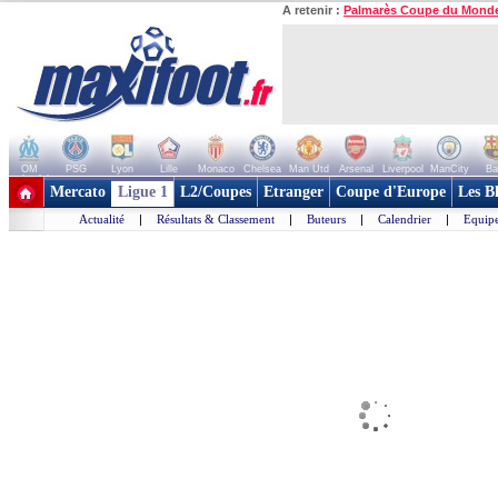
A retenir :
Palmarès Coupe du Mond
OM
PSG
Lyon
Lille
Monaco
Chelsea
Man Utd
Arsenal
Liverpool
ManCity
Ba
+ de clubs
Mercato
Ligue 1
L2/Coupes
Etranger
Coupe d'Europe
Les B
Actualité
|
Résultats & Classement
|
Buteurs
|
Calendrier
|
Equipe