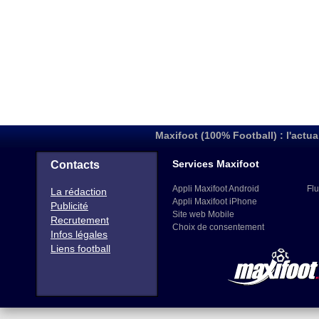
Maxifoot (100% Football) : l'actua
Services Maxifoot
Contacts
Appli Maxifoot Android
Flu
La rédaction
Appli Maxifoot iPhone
Publicité
Site web Mobile
Recrutement
Choix de consentement
Infos légales
Liens football