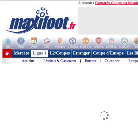
A retenir :
Palmarès Coupe du Mond
OM
PSG
Lyon
Lille
Monaco
Chelsea
Man Utd
Arsenal
Liverpool
ManCity
Ba
+ de clubs
Mercato
Ligue 1
L2/Coupes
Etranger
Coupe d'Europe
Les B
Actualité
|
Résultats & Classement
|
Buteurs
|
Calendrier
|
Equipe