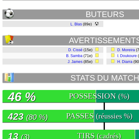
BUTEURS
L. Blas
(89e)
AVERTISSEMENT
D. Cissé
(15e)
D. Moreira
(
B. Samba
(71e)
I. Doukoure
J. James
(85e)
H. Diarra
(9
STATS DU MATC
46 %
POSSESSION
(%)
423
PASSES
(réussies %)
(80 %)
13
TIRS
(cadrés)
(3)