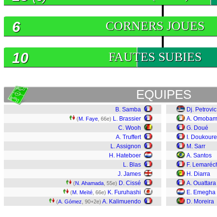
6
CORNERS JOUES
10
FAUTES SUBIES
EQUIPES
B. Samba
Dj. Petrovic
L. Brassier
A. Omobam
(
M. Faye
, 66e)
C. Wooh
G. Doué
A. Truffert
I. Doukoure
L. Assignon
M. Sarr
H. Hateboer
A. Santos
L. Blas
F. Lemaréc
J. James
H. Diarra
D. Cissé
A. Ouattara
(
N. Ahamada
, 55e)
K. Furuhashi
E. Emegha
(
M. Meïté
, 66e)
A. Kalimuendo
D. Moreira
(
A. Gómez
, 90+2e)