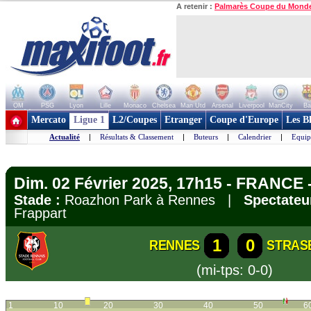
A retenir :
Palmarès Coupe du Mond
OM
PSG
Lyon
Lille
Monaco
Chelsea
Man Utd
Arsenal
Liverpool
ManCity
Ba
+ de clubs
Mercato
Ligue 1
L2/Coupes
Etranger
Coupe d'Europe
Les B
Actualité
|
Résultats & Classement
|
Buteurs
|
Calendrier
|
Equip
Dim. 02 Février 2025, 17h15 - FRANCE -
Stade :
Roazhon Park à Rennes |
Spectateu
Frappart
1
0
RENNES
STRAS
(mi-tps: 0-0)
1
10
20
30
40
50
6