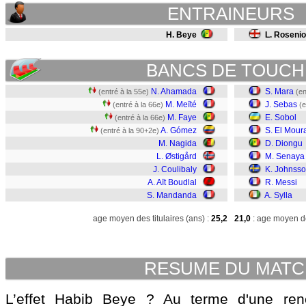
ENTRAINEURS
H. Beye
L. Rosenio
BANCS DE TOUCH
N. Ahamada
S. Mara
(entré à la 55e)
(en
M. Meïté
J. Sebas
(entré à la 66e)
(e
M. Faye
E. Sobol
(entré à la 66e)
A. Gómez
S. El Mour
(entré à la 90+2e)
M. Nagida
D. Diongu
L. Østigård
M. Senaya
J. Coulibaly
K. Johnss
A. Aït Boudlal
R. Messi
S. Mandanda
A. Sylla
age moyen des titulaires (ans) :
25,2
21,0
: age moyen de
RESUME DU MAT
L’effet Habib Beye ? Au terme d'une ren