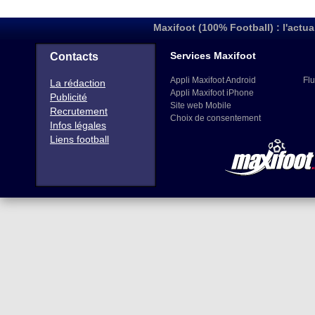
Maxifoot (100% Football) : l'actua
Services Maxifoot
Contacts
Appli Maxifoot Android
Flu
La rédaction
Appli Maxifoot iPhone
Publicité
Site web Mobile
Recrutement
Choix de consentement
Infos légales
Liens football