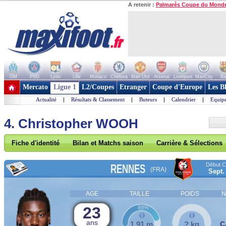
A retenir :
Palmarès Coupe du Mond
OM
PSG
Lyon
Lille
Monaco
Chelsea
Man Utd
Arsenal
Liverpool
ManCity
Ba
+ de clubs
Mercato
Ligue 1
L2/Coupes
Etranger
Coupe d'Europe
Les B
Actualité
|
Résultats & Classement
|
Buteurs
|
Calendrier
|
Equipe
4. Christopher WOOH
Fiche d'identité
Bilan et Matchs saison
Carrière & Sélections
Début Co
RENNES
(FRA)
Sept.
AGE
TAILLE
POIDS
N
23
88%
ans
1,91 m
? kg
C