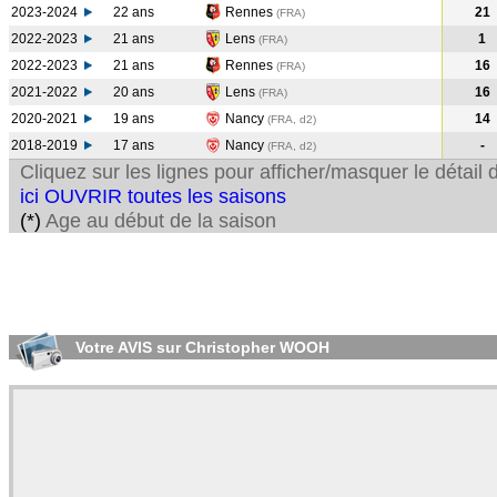
2023-2024
22 ans
Rennes
21
(FRA
)
2022-2023
21 ans
Lens
1
(FRA
)
2022-2023
21 ans
Rennes
16
(FRA
)
2021-2022
20 ans
Lens
16
(FRA
)
2020-2021
19 ans
Nancy
14
(FRA, d2)
2018-2019
17 ans
Nancy
-
(FRA, d2)
Cliquez sur les lignes pour afficher/masquer le détai
ici OUVRIR toutes les saisons
(*)
Age au début de la saison
Votre AVIS sur Christopher WOOH