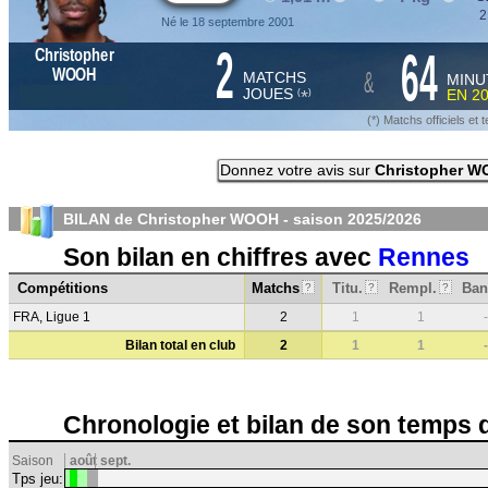
2
Né le 18 septembre 2001
2
64
Christopher
&
WOOH
MATCHS
MINU
JOUES
EN
2
*
(
)
(*) Matchs officiels e
Donnez votre avis sur
Christopher 
BILAN de Christopher WOOH - saison
2025/2026
Son bilan en chiffres avec
Rennes
Compétitions
Matchs
Titu.
Rempl.
Ban
?
?
?
FRA, Ligue 1
2
1
1
-
Bilan total en club
2
1
1
-
Chronologie et bilan de son temps 
Saison
août
sept.
Tps jeu: