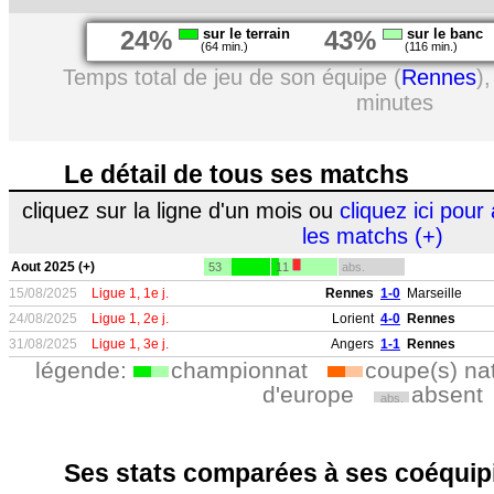
24%
sur le terrain
43%
sur le banc
(64 min.)
(116 min.)
Temps total de jeu de son équipe (
Rennes
)
minutes
Le détail de tous ses matchs
cliquez sur la ligne d'un mois ou
cliquez ici pour 
les matchs (+)
Aout 2025 (+)
53
11
abs.
15/08/2025
Ligue 1, 1e j.
Rennes
1-0
Marseille
24/08/2025
Ligue 1, 2e j.
Lorient
4-0
Rennes
31/08/2025
Ligue 1, 3e j.
Angers
1-1
Rennes
légende:
championnat
coupe(s) na
d'europe
absent
abs.
Ses stats comparées à ses coéquipi