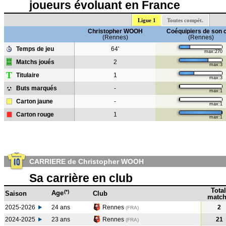
joueurs évoluant en France
Ligue 1
Toutes compét.
Christopher WOOH
Coéquipiers de son 
(Rennes)
(Rennes)
Temps de jeu
64'
max:270
Matchs joués
2
max:3
T
Titulaire
1
max:3
Buts marqués
-
max:1
Carton jaune
-
max:1
Carton rouge
1
max:1
CARRIERE de Christopher WOOH
Sa carrière en club
Total
(*)
Age
Saison
Club
match
2025-2026
24 ans
Rennes
2
(FRA)
2024-2025
23 ans
Rennes
21
(FRA
)