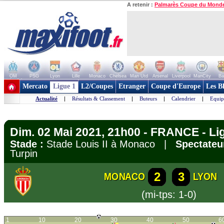
A retenir :
Palmarès Coupe du Mond
OM
PSG
Lyon
Lille
Monaco
Chelsea
Man Utd
Arsenal
Liverpool
ManCity
Ba
+ de clubs
Mercato
Ligue 1
L2/Coupes
Etranger
Coupe d'Europe
Les B
Actualité
|
Résultats & Classement
|
Buteurs
|
Calendrier
|
Equip
Dim. 02 Mai 2021, 21h00 - FRANCE - Li
Stade :
Stade Louis II à Monaco |
Spectateu
Turpin
2
3
MONACO
LYON
(mi-tps: 1-0)
1
10
20
30
40
50
6