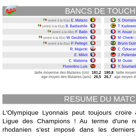
BANCS DE TOUCH
E. Matazo
S. Dioman
(entré à la 61e)
B. Badiashile
T. Kadewe
(entré à la 61e)
F. Ballo
H. Aouar
(entré à la 68e)
(e
W. Geubbels
M. Cherki
(entré à la 81e)
(
P. Pellegri
Bruno Gui
(entré à la 81e)
R. Majecki
C. Özkacar
E. Millot
J. Pollersb
C. Matsima
M. Gusto
Florentino Luís
Y. Soumar
taille moyenne des titulaires (cm) :
181,2
180,8
: taille moye
age moyen des titulaires (ans) :
26,5
26,7
: age moyen de
RESUME DU MAT
L'Olympique Lyonnais peut toujours croire 
Ligue des Champions ! Au terme d'une ren
rhodanien s'est imposé dans les derniers