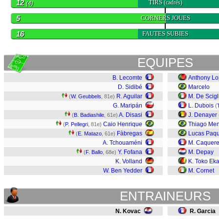
12
TIRS
(cadrés)
(4)
5
CORNERS JOUES
16
FAUTES SUBIES
EQUIPES
B. Lecomte
Anthony L
D. Sidibé
Marcelo
R. Aguilar
M. De Scigl
(
W. Geubbels
, 81e)
G. Maripán
L. Dubois
(
A. Disasi
J. Denayer
(
B. Badiashile
, 61e)
Caio Henrique
Thiago Me
(
P. Pellegri
, 81e)
Fàbregas
Lucas Paq
(
E. Matazo
, 61e)
A. Tchouaméni
M. Caquere
Y. Fofana
M. Depay
(
F. Ballo
, 68e)
K. Volland
K. Toko Ek
W. Ben Yedder
M. Cornet
ENTRAINEURS
N. Kovac
R. Garcia