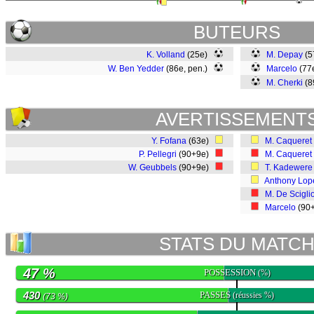
BUTEURS
K. Volland
(25e)
M. Depay
(5
W. Ben Yedder
(86e, pen.)
Marcelo
(77
M. Cherki
(8
AVERTISSEMENT
Y. Fofana
(63e)
M. Caqueret
P. Pellegri
(90+9e)
M. Caqueret
W. Geubbels
(90+9e)
T. Kadewere
Anthony Lop
M. De Scigli
Marcelo
(90
STATS DU MATC
47 %
POSSESSION
(%)
430
PASSES
(réussies %)
(73 %)