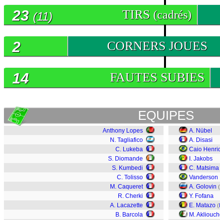
23
TIRS
(cadrés)
(11)
2
CORNERS JOUES
14
FAUTES SUBIES
EQUIPES
Anthony Lopes
A. Nübel
N. Tagliafico
A. Disasi
C. Lukeba
Caio Henri
S. Diomande
I. Jakobs
S. Kumbedi
C. Matsima
C. Tolisso
Vanderson
M. Caqueret
A. Golovin
(
R. Cherki
Y. Fofana
A. Lacazette
E. Matazo
(
B. Barcola
M. Akliouc