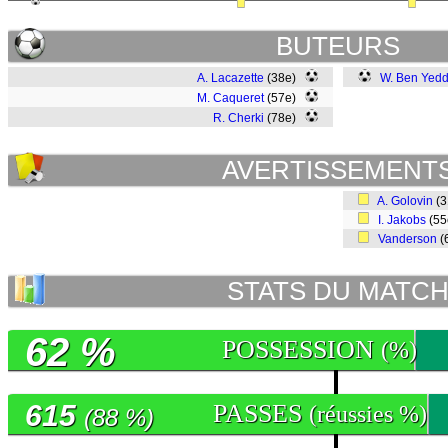
BUTEURS
A. Lacazette
(38e)
W. Ben Yedd
M. Caqueret
(57e)
R. Cherki
(78e)
AVERTISSEMENT
A. Golovin
(
I. Jakobs
(5
Vanderson
(
STATS DU MATC
62 %
POSSESSION
(%)
615
PASSES
(réussies %)
(88 %)