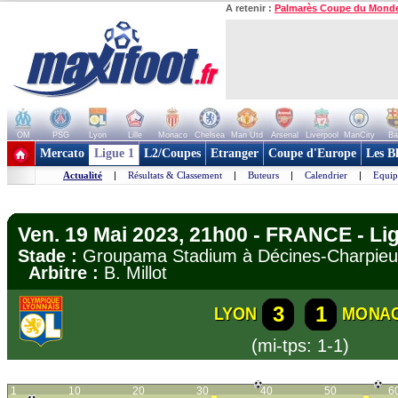
A retenir :
Palmarès Coupe du Mond
OM
PSG
Lyon
Lille
Monaco
Chelsea
Man Utd
Arsenal
Liverpool
ManCity
Ba
+ de clubs
Mercato
Ligue 1
L2/Coupes
Etranger
Coupe d'Europe
Les B
Actualité
|
Résultats & Classement
|
Buteurs
|
Calendrier
|
Equip
Ven. 19 Mai 2023, 21h00 - FRANCE - Li
Stade :
Groupama Stadium à Décines-Charpi
Arbitre :
B. Millot
3
1
LYON
MONA
(mi-tps: 1-1)
1
10
20
30
40
50
6