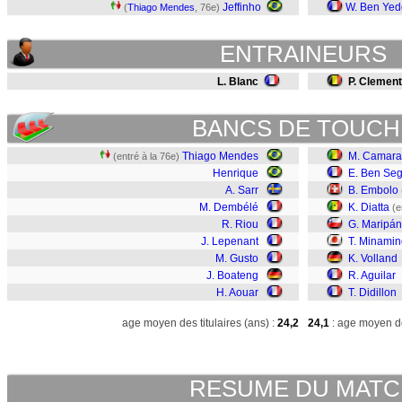
Jeffinho
W. Ben Yed
(
Thiago Mendes
, 76e)
ENTRAINEURS
L. Blanc
P. Clement
BANCS DE TOUCH
Thiago Mendes
M. Camara
(entré à la 76e)
Henrique
E. Ben Seg
A. Sarr
B. Embolo
M. Dembélé
K. Diatta
(e
R. Riou
G. Maripán
J. Lepenant
T. Minamin
M. Gusto
K. Volland
J. Boateng
R. Aguilar
H. Aouar
T. Didillon
age moyen des titulaires (ans) :
24,2
24,1
: age moyen de
RESUME DU MAT