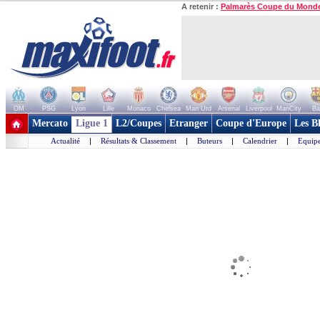
A retenir :
Palmarès Coupe du Mond
OM
PSG
Lyon
Lille
Monaco
Chelsea
Man Utd
Arsenal
Liverpool
ManCity
Ba
+ de clubs
Mercato
Ligue 1
L2/Coupes
Etranger
Coupe d'Europe
Les B
Actualité
|
Résultats & Classement
|
Buteurs
|
Calendrier
|
Equipe