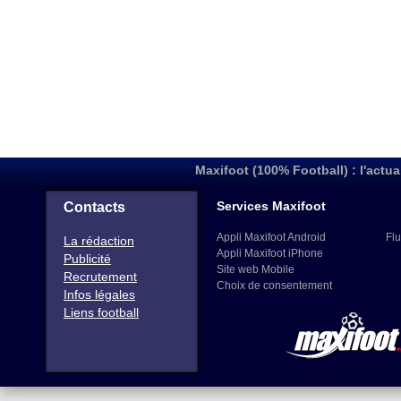
Maxifoot (100% Football) : l'actua
Services Maxifoot
Contacts
Appli Maxifoot Android
Flu
La rédaction
Appli Maxifoot iPhone
Publicité
Site web Mobile
Recrutement
Choix de consentement
Infos légales
Liens football