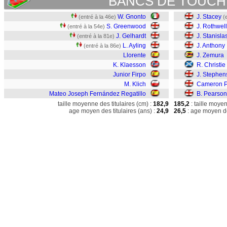
BANCS DE TOUCH
W. Gnonto
J. Stacey
(entré à la 46e)
(
S. Greenwood
J. Rothwell
(entré à la 54e)
J. Gelhardt
J. Stanisla
(entré à la 81e)
L. Ayling
J. Anthony
(entré à la 86e)
Llorente
J. Zemura
K. Klaesson
R. Christie
Junior Firpo
J. Stephen
M. Klich
Cameron P
Mateo Joseph Fernández Regatillo
B. Pearson
taille moyenne des titulaires (cm) :
182,9
185,2
: taille moye
age moyen des titulaires (ans) :
24,9
26,5
: age moyen de