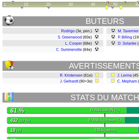
1
10
20
30
40
50
6
BUTEURS
Rodrigo
(3e, pen.)
M. Tavernier
S. Greenwood
(60e)
P. Billing
(1
L. Cooper
(68e)
D. Solanke
(
C. Summerville
(84e)
AVERTISSEMENT
R. Kristensen
(61e)
J. Lerma
(45
J. Gelhardt
(90+3e)
C. Mepham
STATS DU MATC
61 %
POSSESSION
(%)
432
PASSES
(réussies %)
(82 %)
18
TIRS
(cadrés)
(4)