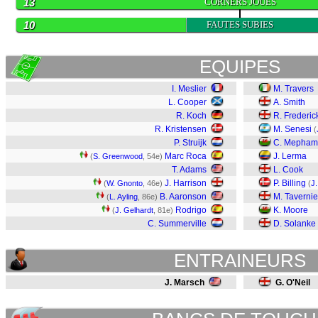
13
CORNERS JOUES
10
FAUTES SUBIES
EQUIPES
I. Meslier
M. Travers
L. Cooper
A. Smith
R. Koch
R. Frederic
R. Kristensen
M. Senesi
(
P. Struijk
C. Mepham
Marc Roca
J. Lerma
(
S. Greenwood
, 54e)
T. Adams
L. Cook
J. Harrison
P. Billing
(
W. Gnonto
, 46e)
(
J.
B. Aaronson
M. Tavernie
(
L. Ayling
, 86e)
Rodrigo
K. Moore
(
J. Gelhardt
, 81e)
C. Summerville
D. Solanke
ENTRAINEURS
J. Marsch
G. O'Neil