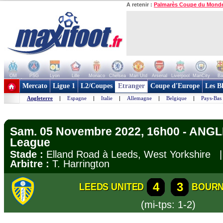
A retenir :
Palmarès Coupe du Mond
OM
PSG
Lyon
Lille
Monaco
Chelsea
Man Utd
Arsenal
Liverpool
ManCity
Ba
+ de clubs
Mercato
Ligue 1
L2/Coupes
Etranger
Coupe d'Europe
Les B
Angleterre
|
Espagne
|
Italie
|
Allemagne
|
Belgique
|
Pays-Bas
Sam. 05 Novembre 2022, 16h00 - ANG
League
Stade :
Elland Road à Leeds, West Yorkshire
Arbitre :
T. Harrington
4
3
LEEDS UNITED
BOUR
(mi-tps: 1-2)