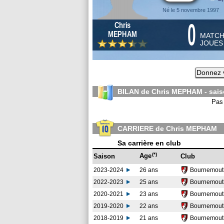
Né le 5 novembre 1997
0
Chris
MEPHAM
MATC
JOUE
Donnez v
BILAN de Chris MEPHAM - sai
Pas 
CARRIERE de Chris MEPHAM
Sa carrière en club
(*)
Age
Saison
Club
2023-2024
26 ans
Bournemou
2022-2023
25 ans
Bournemou
2020-2021
23 ans
Bournemou
2019-2020
22 ans
Bournemou
2018-2019
21 ans
Bournemou