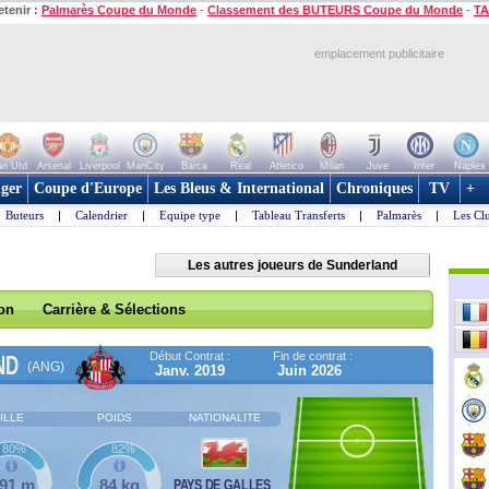
etenir :
Palmarès Coupe du Monde
-
Classement des BUTEURS Coupe du Monde
-
TA
emplacement publicitaire
n Utd
Arsenal
Liverpool
ManCity
Barca
Real
Atletico
Milan
Juve
Inter
Naples
ger
Coupe d'Europe
Les Bleus & International
Chroniques
TV
+
Buteurs
|
Calendrier
|
Equipe type
|
Tableau Transferts
|
Palmarès
|
Les Cl
Les autres joueurs de Sunderland
son
Carrière & Sélections
Début Contrat :
Fin de contrat :
ND
(ANG)
Janv. 2019
Juin 2026
ILLE
POIDS
NATIONALITE
80%
82%
,91 m
84 kg
PAYS DE GALLES