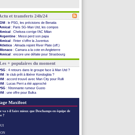
Actu et transferts 24h/24
OM
: le PSG, les précisions de Benatia
Amical
: Paris SG-Man Utd, les compos
Amical
: Chelsea corrige l'AC Milan
Argentine
: Messi perd son papa
Amical
: l'Inter s'offre la Juventus
Atletico
: Almada rejoint River Plate (off.)
Monaco
: Camara a la cote en Angleterre
Amical
: encore une défaite pour Strasbourg
OM
: la piste Goore en attaque
Les + populaires du moment
PSG
: ça négocie avec le Barça pour Torres
Amical
: Rennes s'incline contre Brentford
PSG
: 4 retours dans le groupe face à Man Utd ?
Arsenal
: c'est signé pour Guimaraes (officiel)
OM
: le club prêt à libérer Kondogbia ?
Amical
: Le Mans concède un nul
OM
: accord trouvé avec Man City pour Rulli
Real
: Mourinho durcit les règles
OM
: Lucas Perri a été approché
Amical
: Toulouse s'incline lourdement
PSG
: l'étonnante rumeur Gusto
OM
: Benatia et la "médiocrité" dans le club
OM
: une offre pour Bulka
Newcastle
: Guimarães, le club se défend
Ouganda
: Owori battu à mort à Kampala
L2
: la 1ère journée à suivre en DIRECT !
OM
: une offre refusée pour Aguerd
age Maxifoot
PSG
: une deuxième offre pour Suzuki
PSG
: le groupe pour le match face à Man Utd
e va t-il faire mieux que Deschamps en équipe de
OM
: le jour où tout a basculé pour Benatia
e ?
Heracles
: Reine-Adélaïde, le sort s'acharne...
Monaco
: Mawissa a gravement blessé Uche
UI
OM
: accord avec la Real Sociedad pour Aguerd
NON
Voir les brèves précédentes