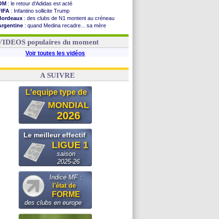
OM
: le retour d'Adidas est acté
FIFA
: Infantino sollicite Trump
Bordeaux
: des clubs de N1 montent au créneau
Argentine
: quand Medina recadre... sa mère
Real
: le démenti de Leipzig pour Diomandé
OM
: Paixão attire un 2e club anglais
VIDEOS populaires du moment
Voir toutes les vidéos
A SUIVRE
L'equipe type de
MONDIAL
2026
Le meilleur effectif
LIGUE 1
saison
2025-26
Indice MF :
l'état de
FORME
des clubs en europe