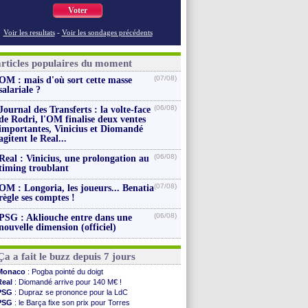
Voter
Voir les resultats
-
Voir les sondages précédents
articles populaires du moment
(07/08)
OM : mais d'où sort cette masse
salariale ?
(06/08)
Journal des Transferts : la volte-face
de Rodri, l'OM finalise deux ventes
importantes, Vinicius et Diomandé
agitent le Real...
(06/08)
Real : Vinicius, une prolongation au
timing troublant
(07/08)
OM : Longoria, les joueurs... Benatia
règle ses comptes !
(06/08)
PSG : Akliouche entre dans une
nouvelle dimension (officiel)
Ça a fait le buzz depuis 7 jours
Monaco
: Pogba pointé du doigt
Real
: Diomandé arrive pour 140 M€ !
PSG
: Dupraz se prononce pour la LdC
PSG
: le Barça fixe son prix pour Torres