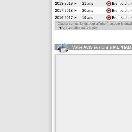
2018-2019
21 ans
Brentford
(A
2017-2018
20 ans
Brentford
(A
2016-2017
19 ans
Brentford
(A
Cliquez sur les lignes pour afficher/masquer le déta
(*)
Age au début de la saison
Votre AVIS sur Chris MEPHAM