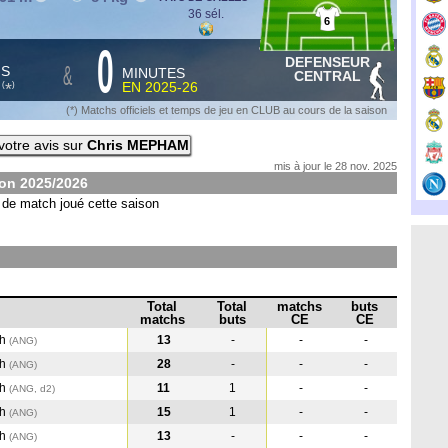
36 sél.
6
0
DEFENSEUR
&
HS
MINUTES
CENTRAL
S
EN
2025-26
*
(
)
(*) Matchs officiels et temps de jeu en CLUB au cours de la saison
otre avis sur
Chris MEPHAM
mis à jour le 28 nov. 2025
son
2025/2026
de match joué cette saison
Total
Total
matchs
buts
matchs
buts
CE
CE
th
13
-
-
-
(ANG
)
th
28
-
-
-
(ANG
)
th
11
1
-
-
(ANG, d2)
th
15
1
-
-
(ANG
)
th
13
-
-
-
(ANG
)