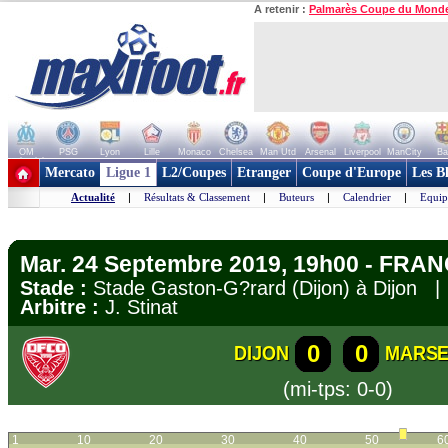
A retenir :
Palmarès Coupe du Mond
OM
PSG
Lyon
Lille
Monaco
Chelsea
Man Utd
Arsenal
Liverpool
ManCity
Ba
+ de clubs
Mercato
Ligue 1
L2/Coupes
Etranger
Coupe d'Europe
Les B
Actualité
|
Résultats & Classement
|
Buteurs
|
Calendrier
|
Equip
Mar. 24 Septembre 2019, 19h00 - FRAN
Stade :
Stade Gaston-G?rard (Dijon) à Dijon 
Arbitre :
J. Stinat
0
0
DIJON
MARSE
(mi-tps: 0-0)
1
10
20
30
40
50
6