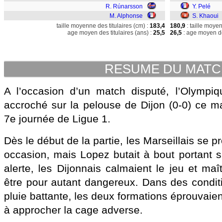
R. Rúnarsson
Y. Pelé
M. Alphonse
S. Khaoui
taille moyenne des titulaires (cm) :
183,4
180,9
: taille moye
age moyen des titulaires (ans) :
25,5
26,5
: age moyen de
RESUME DU MAT
A l’occasion d’un match disputé, l’Olympiq
accroché sur la pelouse de Dijon (0-0) ce ma
7e journée de Ligue 1.
Dès le début de la partie, les Marseillais se 
occasion, mais Lopez butait à bout portant s
alerte, les Dijonnais calmaient le jeu et maît
être pour autant dangereux. Dans des conditi
pluie battante, les deux formations éprouvaien
à approcher la cage adverse.