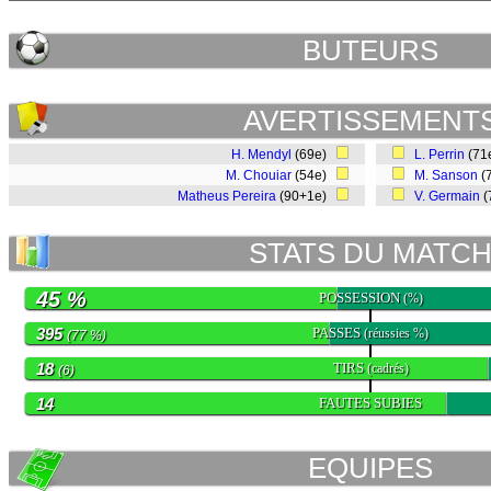
BUTEURS
AVERTISSEMENT
H. Mendyl
(69e)
L. Perrin
(71
M. Chouiar
(54e)
M. Sanson
(
Matheus Pereira
(90+1e)
V. Germain
(
STATS DU MATC
45 %
POSSESSION
(%)
395
PASSES
(réussies %)
(77 %)
18
TIRS
(cadrés)
(6)
14
FAUTES SUBIES
EQUIPES