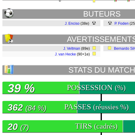
BUTEURS
J. Enciso
(38e)
P. Foden
(2
AVERTISSEMENT
J. Veltman
(89e)
Bernardo Sil
J. van Hecke
(90+1e)
STATS DU MATC
39 %
POSSESSION
(%)
362
PASSES
(réussies %)
(84 %)
20
TIRS
(cadrés)
(7)