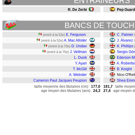
ENTRAINEURS
R. De Zerbi
Pep Guard
BANCS DE TOUCH
E. Ferguson
C. Palmer
(entré à la 52e)
A. Mac Allister
J. Álvarez
(entré à la 52e)
D. Undav
K. Phillips
(entré à la 75e)
J. Veltman
Sergio Gó
(entré à la 75e)
L. Dunk
Ederson M
Y. Ayari
A. Roberts
T. McGill
B. Knight
A. Webster
Nico O'Reil
Cameron Paul Jacques Peupion
Shea Emma
taille moyenne des titulaires (cm) :
177,0
181,7
: taille moye
age moyen des titulaires (ans) :
24,3
27,4
: age moyen de