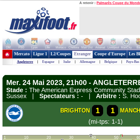
A retenir :
Palmarès Coupe du Mond
OM
PSG
Lyon
Lille
Monaco
Chelsea
Man Utd
Arsenal
Liverpool
ManCity
Ba
+ de clubs
Mercato
Ligue 1
L2/Coupes
Etranger
Coupe d'Europe
Les B
Angleterre
|
Espagne
|
Italie
|
Allemagne
|
Belgique
|
Pays-Bas
Mer. 24 Mai 2023, 21h00 - ANGLETERRE
Stade :
The American Express Community Stadi
Sussex |
Spectateurs :
- |
Arbitre :
S. Ho
1
1
BRIGHTON
MANCH
(mi-tps: 1-1)
1
10
20
30
40
50
6