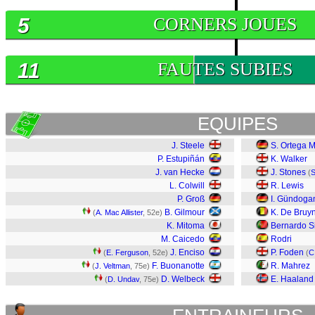
5
CORNERS JOUES
11
FAUTES SUBIES
EQUIPES
J. Steele
S. Ortega 
P. Estupiñán
K. Walker
J. van Hecke
J. Stones
(
S
L. Colwill
R. Lewis
P. Groß
I. Gündoga
B. Gilmour
K. De Bruy
(
A. Mac Allister
, 52e)
K. Mitoma
Bernardo S
M. Caicedo
Rodri
J. Enciso
P. Foden
(
E. Ferguson
, 52e)
(
C
F. Buonanotte
R. Mahrez
(
J. Veltman
, 75e)
D. Welbeck
E. Haaland
(
D. Undav
, 75e)