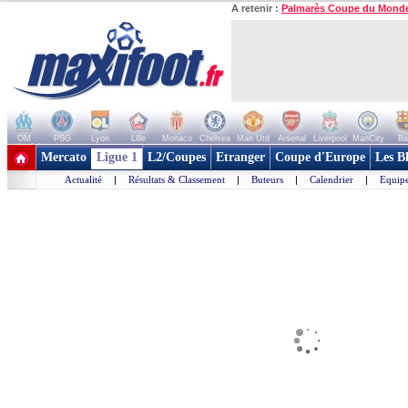
A retenir :
Palmarès Coupe du Mond
OM
PSG
Lyon
Lille
Monaco
Chelsea
Man Utd
Arsenal
Liverpool
ManCity
Ba
+ de clubs
Mercato
Ligue 1
L2/Coupes
Etranger
Coupe d'Europe
Les B
Actualité
|
Résultats & Classement
|
Buteurs
|
Calendrier
|
Equipe