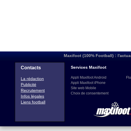
Maxifoot (100% Football) : l'actua
Services Maxifoot
Contacts
Appli Maxifoot Android
Flu
La rédaction
Appli Maxifoot iPhone
Publicité
Site web Mobile
Recrutement
Choix de consentement
Infos légales
Liens football