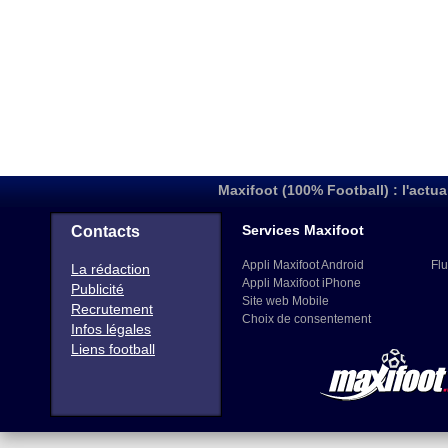
Maxifoot (100% Football) : l'actua
Services Maxifoot
Contacts
Appli Maxifoot Android
Flu
La rédaction
Appli Maxifoot iPhone
Publicité
Site web Mobile
Recrutement
Choix de consentement
Infos légales
Liens football