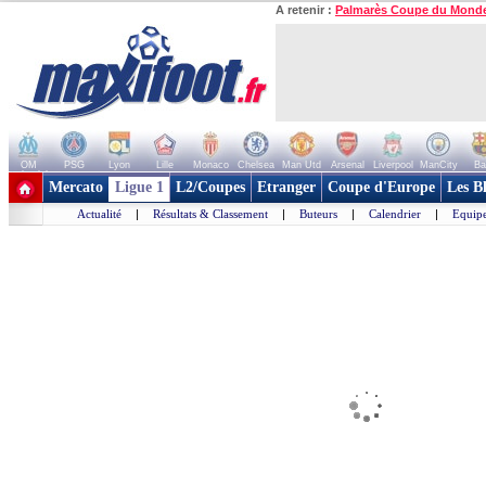
A retenir :
Palmarès Coupe du Mond
OM
PSG
Lyon
Lille
Monaco
Chelsea
Man Utd
Arsenal
Liverpool
ManCity
Ba
+ de clubs
Mercato
Ligue 1
L2/Coupes
Etranger
Coupe d'Europe
Les B
Actualité
|
Résultats & Classement
|
Buteurs
|
Calendrier
|
Equipe