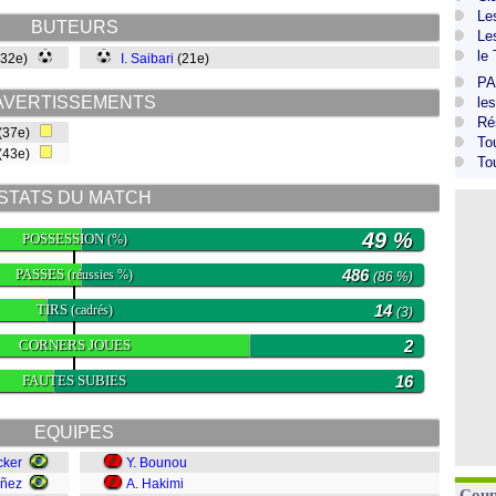
Le
BUTEURS
Le
le
(32e)
I. Saibari
(21e)
PA
AVERTISSEMENTS
le
Ré
(37e)
To
(43e)
To
STATS DU MATCH
49 %
POSSESSION
(%)
PASSES
486
(réussies %)
(86 %)
TIRS
14
(cadrés)
(3)
CORNERS JOUES
2
FAUTES SUBIES
16
EQUIPES
cker
Y. Bounou
añez
A. Hakimi
Coup