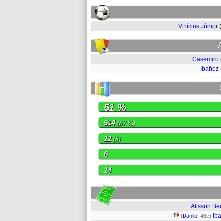
Vinícius Júnior
Casemiro
Ibañez
51 %
514
(87 %)
12
(5)
6
14
Alisson Be
Ib
(
Danilo
, 46e)