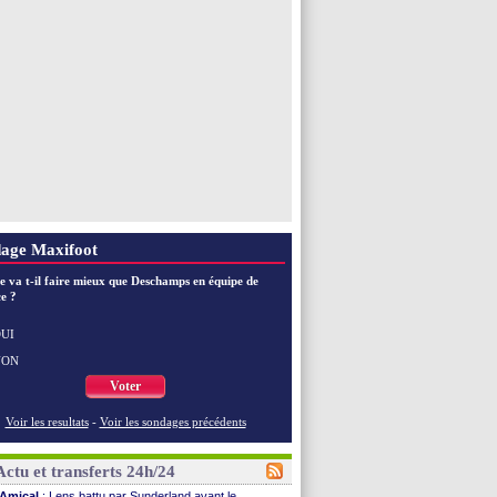
EdF
: les mots de Genesio pour Zidane
VIDEO
: Zidane a rencontré les supporters
EdF
: Zidane soutient Christophe Gleizes
Voir toutes les brèves
age Maxifoot
e va t-il faire mieux que Deschamps en équipe de
e ?
UI
NON
Voter
Voir les resultats
-
Voir les sondages précédents
Actu et transferts 24h/24
Amical
: Lens battu par Sunderland avant le ...