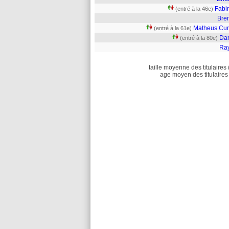
Fabi
(entré à la 46e)
Bre
Matheus Cu
(entré à la 61e)
Dan
(entré à la 80e)
Ra
taille moyenne des titulaires 
age moyen des titulaires 