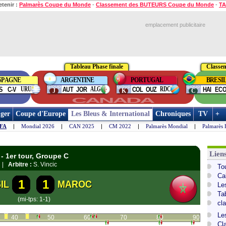
etenir :
Palmarès Coupe du Monde
-
Classement des BUTEURS Coupe du Monde
-
TA
emplacement publicitaire
Tableau Phase finale
Classe
SPAGNE
ARGENTINE
PORTUGAL
BRESI
group
group
group
URU
ALG
RDC
S
C-V
AUT
JOR
COL
OUZ
HAI
EC
J
K
C
CANADA
ger
Coupe d'Europe
Les Bleus & International
Chroniques
TV
+
IFA
|
Mondial 2026
|
CAN 2025
|
CM 2022
|
Palmarès Mondial
|
Palmarès 
Lien
- 1er tour, Groupe C
 |
Arbitre :
S. Vincic
To
Ca
1
1
IL
MAROC
Le
Ta
(mi-tps: 1-1)
cl
Le
40
50
60
70
80
90
Cl