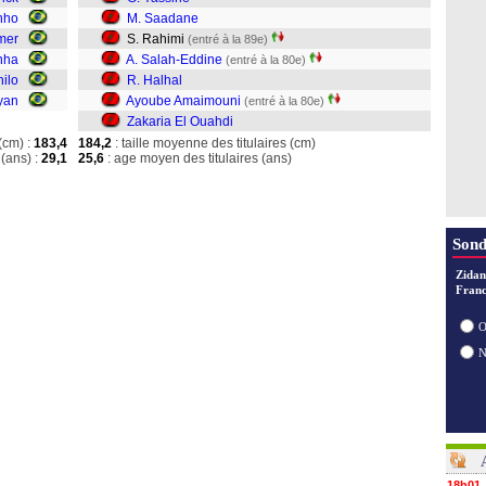
28/07
nho
M. Saadane
28/07
mer
S. Rahimi
(entré à la 89e)
28/07
nha
A. Salah-Eddine
(entré à la 80e)
ilo
R. Halhal
yan
Ayoube Amaimouni
(entré à la 80e)
Zakaria El Ouahdi
(cm) :
183,4
184,2
: taille moyenne des titulaires (cm)
(ans) :
29,1
25,6
: age moyen des titulaires (ans)
Sond
Zidan
Franc
O
18h01