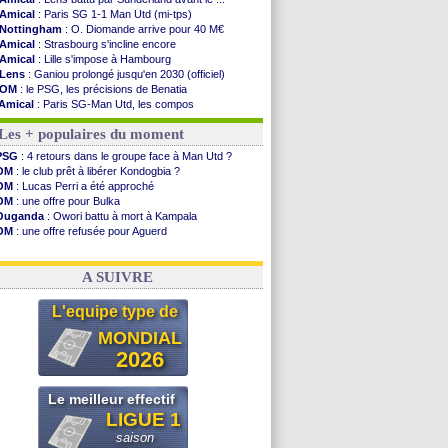
Amical
: Paris SG 1-1 Man Utd (mi-tps)
Nottingham
: O. Diomande arrive pour 40 M€
Amical
: Strasbourg s'incline encore
Amical
: Lille s'impose à Hambourg
Lens
: Ganiou prolongé jusqu'en 2030 (officiel)
OM
: le PSG, les précisions de Benatia
Amical
: Paris SG-Man Utd, les compos
Amical
: Chelsea corrige l'AC Milan
Les + populaires du moment
Argentine
: Messi perd son papa
Amical
: l'Inter s'offre la Juventus
PSG
: 4 retours dans le groupe face à Man Utd ?
Atletico
: Almada rejoint River Plate (off.)
OM
: le club prêt à libérer Kondogbia ?
Monaco
: Camara a la cote en Angleterre
OM
: Lucas Perri a été approché
Amical
: encore une défaite pour Strasbourg
OM
: une offre pour Bulka
OM
: la piste Goore en attaque
Ouganda
: Owori battu à mort à Kampala
PSG
: ça négocie avec le Barça pour Torres
OM
: une offre refusée pour Aguerd
Amical
: Rennes s'incline contre Brentford
PSG
: Liverpool va proposer 115 M€ pour Barcola
Arsenal
: c'est signé pour Guimaraes (officiel)
OM
: B. Genesio - "ce n'est pas idéal"
Amical
: Le Mans concède un nul
A SUIVRE
Real
: Mourinho durcit les règles
Amical
: Toulouse s'incline lourdement
L'equipe type de
OM
: Benatia et la "médiocrité" dans le club
Newcastle
: Guimarães, le club se défend
MONDIAL
L2
: la 1ère journée à suivre en DIRECT !
2026
Voir les brèves précédentes
Le meilleur effectif
LIGUE 1
saison