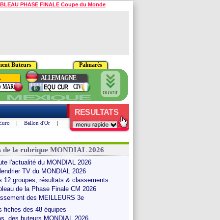
BLEAU PHASE FINALE Coupe du Monde
ment Buteurs
Palmarès
L
ALLEMAGNE
group
MAR
CIV
O
EQU
CUR
E
ouvrir
MEXIQUE
RESULTATS
Euro
|
Ballon d'Or
|
s de la rubrique MONDIAL 2026
ute l'actualité du MONDIAL 2026
lendrier TV du MONDIAL 2026
s 12 groupes, résultats & classements
bleau de la Phase Finale CM 2026
assement des MEILLEURS 3e
s fiches des 48 équipes
as. des buteurs MONDIAL 2026