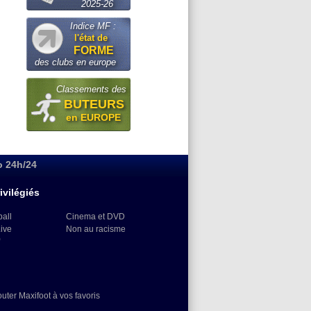
2025-26
Indice MF :
l'état de
FORME
des clubs en europe
Classements des
BUTEURS
en EUROPE
o 24h/24
ivilégiés
ball
Cinema et DVD
Live
Non au racisme
)
outer Maxifoot à vos favoris