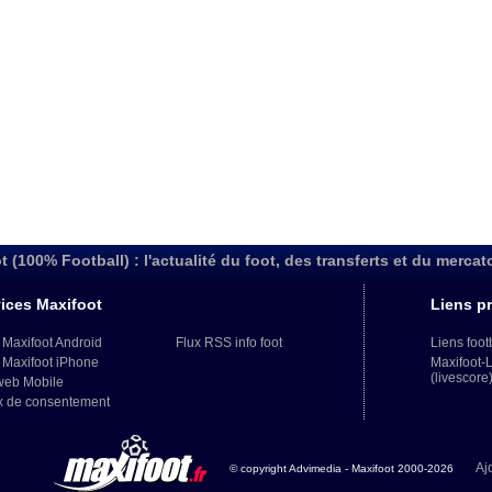
t (100% Football) : l'actualité du foot, des transferts et du mercat
ices Maxifoot
Liens pr
 Maxifoot Android
Flux RSS info foot
Liens foot
 Maxifoot iPhone
Maxifoot-
(livescore
web Mobile
x de consentement
Aj
© copyright Advimedia - Maxifoot 2000-2026