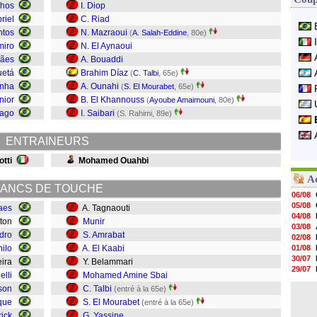
nhos
I. Diop
riel
C. Riad
ntos
N. Mazraoui
(
A. Salah-Eddine
, 80e)
miro
N. El Aynaoui
rães
A. Bouaddi
uetá
Brahim Díaz
(
C. Talbi
, 65e)
nha
A. Ounahi
(
S. El Mourabet
, 65e)
nior
B. El Khannouss
(
Ayoube Amaimouni
, 80e)
iago
I. Saibari
(S. Rahimi, 89e)
ENTRAINEURS
tti
Mohamed Ouahbi
A
ANCS DE TOUCHE
06/08
05/08
aes
A. Tagnaouti
04/08
rton
Munir
03/08
dro
S. Amrabat
02/08
ilo
A. El Kaabi
01/08
30/07
eira
Y. Belammari
29/07
elli
Mohamed Amine Sbai
29/07
son
C. Talbi
(entré à la 65e)
29/07
29/07
que
S. El Mourabet
(entré à la 65e)
28/07
ick
G. Yassine