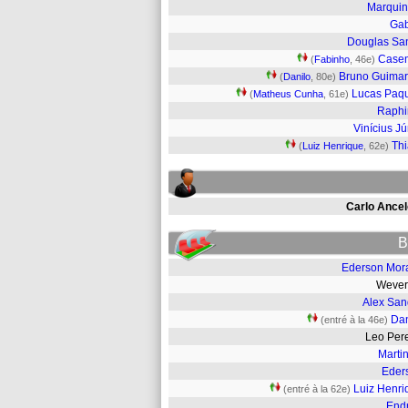
Marqui
Gab
Douglas Sa
Case
(
Fabinho
, 46e)
Bruno Guima
(
Danilo
, 80e)
Lucas Paq
(
Matheus Cunha
, 61e)
Raphi
Vinícius Jú
Th
(
Luiz Henrique
, 62e)
Carlo Ancelo
B
Ederson Mor
Weve
Alex San
Dan
(entré à la 46e)
Leo Per
Martin
Eder
Luiz Henri
(entré à la 62e)
Endr