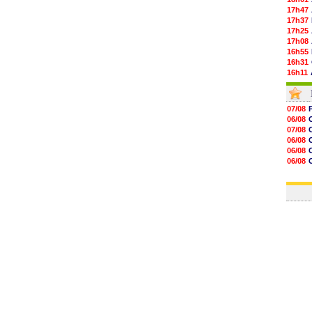
17h47
17h37
17h25
17h08
16h55
16h31
16h11
16h06
15h48
15h41
07/08
15h21
06/08
15h14
07/08
14h59
06/08
14h43
06/08
14h14
06/08
13h59
07/08
13h55
07/08
13h48
13h30
12h49
12h22
12h00
11h46