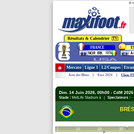
A r
Résultats & Calendrier
TV
FRANCE
E
group
group
SEN
NOR
IRK
A-
I
H
USA
Mercato
Ligue 1
L2/Coupes
Etran
Actu des Bleus
|
Euro 2024
|
Class. F
Dim. 14 Juin 2026, 00h00 - CdM 2026 
Stade :
MetLife Stadium à |
Spectateurs :
-
BRÉS
1
10
20
30