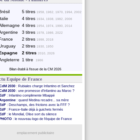
Brésil
5 titres
1958, 1962, 1970, 1994, 2002
Italie
4 titres
1934, 1938, 1982, 2006
Allemagne
4 titres
1954, 1974, 1990, 2014
Argentine
3 titres
1978, 1986, 2022
France
2 titres
1998, 2018
Uruguay
2 titres
1930, 1950
Espagne
2 titres
2010, 2026
Angleterre
1 titre
1966
Bilan établi à l'issue de la CM 2026
ctu Equipe de France
CdM 2030
: Rubiales charge Infantino et Sanchez
CdM 2030
: une promesse d'Infantino au Maroc ?
EdF
: Infantino complimente Mbappé
Argentine
: quand Medina recadre... sa mère
EdF
: Deschamps, des frictions avec la FFF ?
EdF
: France-Italie déjà à guichets fermés
EdF
: le Mondial, Olise sort du silence
PHOTO
: le nouveau logo de l'équipe de France
EdF
: Trezeguet valide le choix Zidane
EdF
: Zidane et l'argent, les mots de Diallo
EdF
: Zidane pense déjà à un retour de Mendy
emplacement publicitaire
EdF
: le message de Mbappé à Zidane