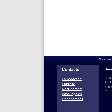
Maxifoo
Serv
Contacts
Appli
La rédaction
Appli
Publicité
Site 
Recrutement
Choi
Infos légales
Liens football