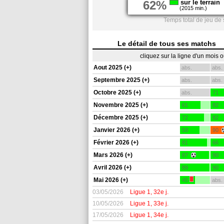
62%
sur le terrain
(2015 min.)
Temps total de jeu de 
Le détail de tous ses matchs
cliquez sur la ligne d'un mois 
Aout 2025 (+)
abs.
abs.
Septembre 2025 (+)
abs.
abs.
Octobre 2025 (+)
abs.
71
Novembre 2025 (+)
61
82
Décembre 2025 (+)
72
82
Janvier 2026 (+)
58
90
Février 2026 (+)
81
66
Mars 2026 (+)
87
90
Avril 2026 (+)
89
90
Mai 2026 (+)
45
abs.
03/05/2026
Ligue 1, 32e j.
10/05/2026
Ligue 1, 33e j.
17/05/2026
Ligue 1, 34e j.