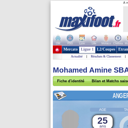
A r
OM
PSG
Lyon
Lille
Monaco
Chelsea
Ma
+ de clubs
Mercato
Ligue 1
L2/Coupes
Etran
Actualité
|
Résultats & Classement
|
Mohamed Amine SBA
Fiche d'identité
Bilan et Matchs sai
ANGE
AGE
TA
25
ans