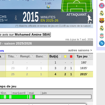
1 sél.
2015
ATTAQUANT
&
CHS
MINUTES
ES
EN
2025-26
*
(
)
(*) Matchs officiels et temps de jeu en CLUB au cours de la saison
e avis sur
Mohamed Amine SBAI
mis à jour le 7 aoû. 2026
 - saison
2025/2026
autres saisons >
ers
s
Titu.
Rempl.
Banc
But(s)
Tps jeu
?
?
?
?
?
?
2
-
-
1
-
-
180'
23
2
1
3
2
1
1835'
25
2
1
4
2
1
2015'
mps de jeu
févr.
mars
avril
mai
juin