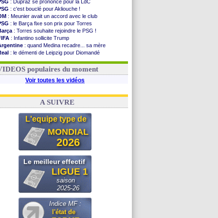
PSG
: Dupraz se prononce pour la LdC
PSG
: c'est bouclé pour Akliouche !
OM
: Meunier avait un accord avec le club
PSG
: le Barça fixe son prix pour Torres
Barça
: Torres souhaite rejoindre le PSG !
FIFA
: Infantino sollicite Trump
Argentine
: quand Medina recadre... sa mère
Real
: le démenti de Leipzig pour Diomandé
OM
: Paixão attire un 2e club anglais
FIFA
: le conseiller d'Infantino démissionne !
VIDEOS populaires du moment
Voir toutes les vidéos
A SUIVRE
L'equipe type de
MONDIAL
2026
Le meilleur effectif
LIGUE 1
saison
2025-26
Indice MF :
l'état de