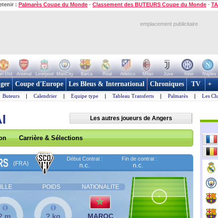
etenir :
Palmarès Coupe du Monde
-
Classement des BUTEURS Coupe du Monde
-
TA
emplacement publicitaire
n Utd
Arsenal
Liverpool
ManCity
Barca
Real
Atletico
Milan
Juve
Inter
Naples
ger
Coupe d'Europe
Les Bleus & International
Chroniques
TV
+
Buteurs
|
Calendrier
|
Equipe type
|
Tableau Transferts
|
Palmarès
|
Les Cl
I
Les autres joueurs de Angers
son
Carrière & Sélections
Début Contrat :
Fin de contrat :
RS
(FRA)
n.c.
n.c.
ILLE
POIDS
NATIONALITE
? m
? kg
MAROC