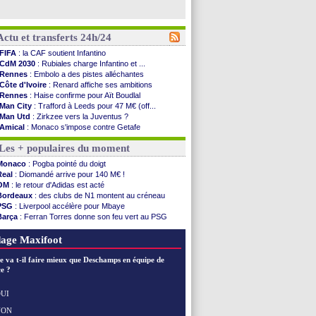
Actu et transferts 24h/24
FIFA
: la CAF soutient Infantino
CdM 2030
: Rubiales charge Infantino et ...
Rennes
: Embolo a des pistes alléchantes
Côte d'Ivoire
: Renard affiche ses ambitions
Rennes
: Haise confirme pour Aït Boudlal
Man City
: Trafford à Leeds pour 47 M€ (off...
Man Utd
: Zirkzee vers la Juventus ?
Amical
: Monaco s'impose contre Getafe
Nantes
: Der Zakarian et sa relation avec Kita
Les + populaires du moment
OM
: le club prêt à libérer Kondogbia ?
Monaco
: le message touchant d'Akliouche
Monaco
: Pogba pointé du doigt
FIFA
: Tebas en remet une couche
Real
: Diomandé arrive pour 140 M€ !
FIFA
: l'UEFA maintient la pression
OM
: le retour d'Adidas est acté
PSG
: Tebas encense Luis Enrique
Bordeaux
: des clubs de N1 montent au créneau
Real
: Vinicius jusqu'en 2032 (officiel)
PSG
: Liverpool accélère pour Mbaye
Lyon
: Mangala va rejoindre Getafe
Barça
: Ferran Torres donne son feu vert au PSG
OM
: une offre refusée pour Aguerd
PSG
: Luis Enrique satisfait malgré tout
Real
: c'est confirmé pour Vinicius
Man City
: Rodri préfère le Barça au Real !
age Maxifoot
Troyes
: Junior Diaz jusqu'en 2030 (officiel)
PSG
: Akliouche a signé (officiel)
e va t-il faire mieux que Deschamps en équipe de
OM
: une offre pour Bulka
e ?
PSG
: contrat signé pour Akliouche
Ouganda
: Owori battu à mort à Kampala
UI
Arsenal
: Arteta veut créer une dynastie
NON
Voir les brèves précédentes