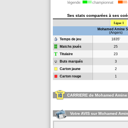
légende:
championnat
Ses stats comparées à ses coéq
Ligue 1
Mohamed Amine S
(Angers)
Temps de jeu
1835'
Matchs joués
25
T
Titulaire
23
Buts marqués
3
Carton jaune
2
Carton rouge
1
CARRIERE de Mohamed Amine
Votre AVIS sur Mohamed Amin