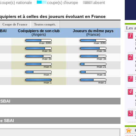
coupe(s) nationale
coupe(s) d'europe
absent
abs.
uipiers et à celles des joueurs évoluant en France
Coupe de France
Toutes compét.
Les 
BAI
Coéquipiers de son club
Joueurs du même pays
1
(Angers)
(France)
max:3060
max:3060
max:34
max:34
2
max:34
max:34
max:5
max:21
max:7
max:11
3
max:1
max:2
4
 SBAI
5
e SBAI