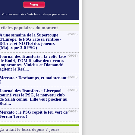
Voter
Voir les resultats
-
Voir les sondages précédents
articles populaires du moment
(05/08)
A une semaine de la Supercoupe
d'Europe, le PSG rate sa rentrée -
Débrief et NOTES des joueurs
(Majorque 3-0 PSG)
(06/08)
Journal des Transferts : la volte-face
de Rodri, l'OM finalise deux ventes
importantes, Vinicius et Diomandé
agitent le Real...
(05/08)
Mercato : Deschamps, et maintenant
?
(05/08)
Journal des Transferts : Liverpool
tourné vers le PSG, le nouveau club
de Salah connu, Lille veut piocher au
Real...
(06/08)
Mercato : le PSG reçoit le feu vert de
Ferran Torres !
Ça a fait le buzz depuis 7 jours