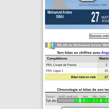
Né le 5 novembre 2000
27
Mohamed Amine
SBAI
MAT
JOU
Donnez votr
BILAN de Mohamed Amine SBAI
Son bilan en chiffres avec
Ang
Compétitions
Match
FRA, Coupe de France
2
FRA, Ligue 1
25
Bilan total en club
27
Chronologie et bilan de son te
Saison
août
sept.
oct.
nov.
déc.
janv.
Tps jeu: