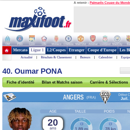
A retenir :
Palmarès Coupe du Mond
OM
PSG
Lyon
Lille
Monaco
Chelsea
Man Utd
Arsenal
Liverpool
ManCity
Ba
+ de clubs
Mercato
Ligue 1
L2/Coupes
Etranger
Coupe d'Europe
Les B
Actualité
|
Résultats & Classement
|
Buteurs
|
Calendrier
|
Equipe
40. Oumar PONA
Fiche d'identité
Bilan et Matchs saison
Carrière & Sélections
Début Co
ANGERS
(FRA)
Juil.
AGE
TAILLE
POIDS
N
20
81%
68%
ans
1,89 m
78 kg