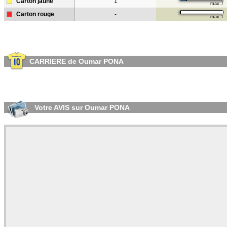
Carton jaune
1
max:7
Carton rouge
-
max:1
CARRIERE de Oumar PONA
Votre AVIS sur Oumar PONA