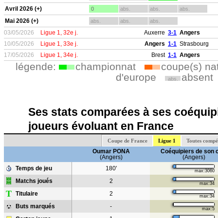
Avril 2026 (+)
0
abs.
abs.
abs.
Mai 2026 (+)
abs.
abs.
abs.
03/05/2026
Ligue 1, 32e j.
Auxerre
3-1
Angers
10/05/2026
Ligue 1, 33e j.
Angers
1-1
Strasbourg
17/05/2026
Ligue 1, 34e j.
Brest
1-1
Angers
légende:
championnat
coupe(s) na
d'europe
absent
abs.
Ses stats comparées à ses coéquipi
joueurs évoluant en France
Coupe de France
Ligue 1
Toutes compé
Oumar PONA
Coéquipiers de son 
(Angers)
(Angers)
Temps de jeu
180'
max:3060
Matchs joués
2
max:34
T
Titulaire
2
max:34
Buts marqués
-
max:5