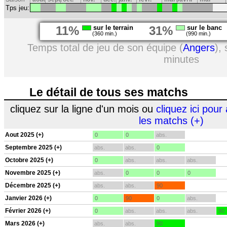
Tps jeu:
11%
sur le terrain
31%
sur le banc
(360 min.)
(990 min.)
Temps total de jeu de son équipe (
Angers
),
minutes
Le détail de tous ses matchs
cliquez sur la ligne d'un mois ou
cliquez ici pour 
les matchs (+)
Aout 2025 (+)
0
0
abs.
Septembre 2025 (+)
abs.
abs.
0
Octobre 2025 (+)
0
abs.
abs.
abs.
Novembre 2025 (+)
abs.
0
0
0
Décembre 2025 (+)
abs.
abs.
90
Janvier 2026 (+)
0
90
0
abs.
Février 2026 (+)
0
abs.
abs.
abs.
90
Mars 2026 (+)
abs.
abs.
90