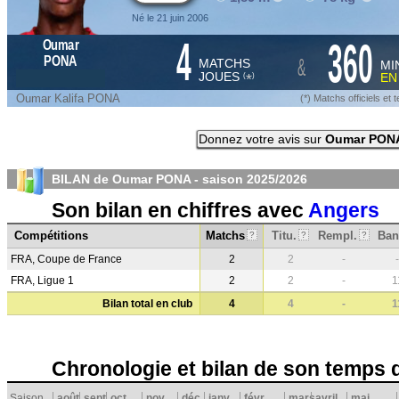
Né le 21 juin 2006
4
360
Oumar
&
PONA
MATCHS
MI
JOUES
E
*
(
)
Oumar Kalifa PONA
(*) Matchs officiels e
Donnez votre avis sur
Oumar PON
BILAN de Oumar PONA - saison
2025/2026
Son bilan en chiffres avec
Angers
Compétitions
Matchs
Titu.
Rempl.
Ban
?
?
?
FRA, Coupe de France
2
2
-
-
FRA, Ligue 1
2
2
-
1
Bilan total en club
4
4
-
1
Chronologie et bilan de son temps 
Saison
août
sept.
oct.
nov.
déc.
janv.
févr.
mars
avril
mai