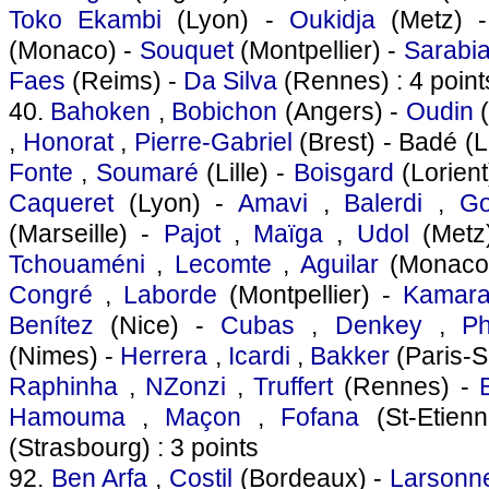
Toko Ekambi
(Lyon) -
Oukidja
(Metz) 
(Monaco) -
Souquet
(Montpellier) -
Sarabi
Faes
(Reims) -
Da Silva
(Rennes) : 4 point
40.
Bahoken
,
Bobichon
(Angers) -
Oudin
(
,
Honorat
,
Pierre-Gabriel
(Brest) - Badé (
Fonte
,
Soumaré
(Lille) -
Boisgard
(Lorient
Caqueret
(Lyon) -
Amavi
,
Balerdi
,
Go
(Marseille) -
Pajot
,
Maïga
,
Udol
(Metz
Tchouaméni
,
Lecomte
,
Aguilar
(Monaco
Congré
,
Laborde
(Montpellier) -
Kamar
Benítez
(Nice) -
Cubas
,
Denkey
,
Ph
(Nimes) -
Herrera
,
Icardi
,
Bakker
(Paris-
Raphinha
,
NZonzi
,
Truffert
(Rennes) -
Hamouma
,
Maçon
,
Fofana
(St-Etien
(Strasbourg) : 3 points
92.
Ben Arfa
,
Costil
(Bordeaux) -
Larsonn