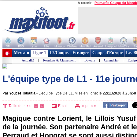
A retenir :
Palmarès Coupe du Mond
OM
PSG
Lyon
Lille
Monaco
Chelsea
Man Utd
Arsenal
Liverpool
ManCity
Ba
+ de clubs
Mercato
Ligue 1
L2/Coupes
Etranger
Coupe d'Europe
Les B
Actualité
|
Résultats & Classement
|
Buteurs
|
Calendrier
|
Equip
L'équipe type de L1 - 11e journ
Par
Youcef Touaitia
-
L'equipe Type De L1, Mise en ligne: le
22/11/2020
à
23h58
Taille du texte:
Email
Imprimer
Magique contre Lorient, le Lillois Yusuf
de la journée. Son partenaire André et l
Perraud et Honorat se sont aussi disti