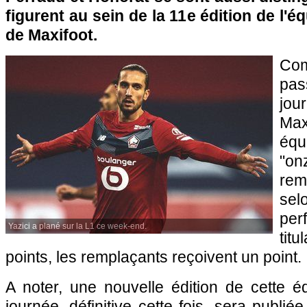
figurent au sein de la 11e édition de l'é
de Maxifoot.
Com
pas
jou
Max
équ
"o
rem
s
pe
Yazici a plané sur la L1 ce week-end.
titu
points, les remplaçants reçoivent un point.
A noter, une nouvelle édition de cette é
journée, définitive cette fois, sera publi