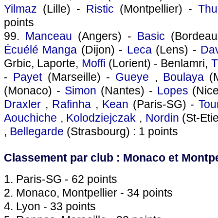
Yilmaz
(Lille) -
Ristic
(Montpellier) -
Thu
points
99.
Manceau
(Angers) -
Basic
(Bordeau
Écuélé Manga
(Dijon) -
Leca
(Lens) -
Da
Grbic, Laporte,
Moffi
(Lorient) - Benlamri,
T
-
Payet
(Marseille) -
Gueye
,
Boulaya
(M
(Monaco) -
Simon
(Nantes) -
Lopes
(Nice
Draxler
,
Rafinha
,
Kean
(Paris-SG) -
Tou
Aouchiche
,
Kolodziejczak
,
Nordin
(St-Eti
,
Bellegarde
(Strasbourg) : 1 points
Classement par club : Monaco et Montpel
1. Paris-SG - 62 points
2. Monaco, Montpellier - 34 points
4. Lyon - 33 points