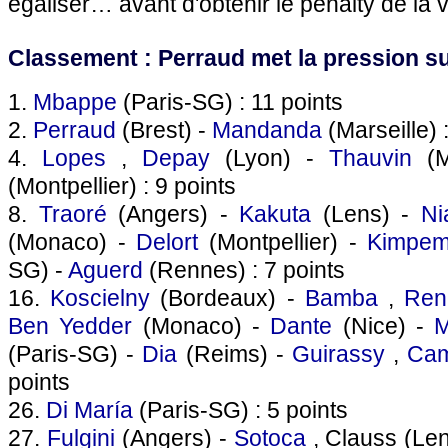
égaliser… avant d'obtenir le penalty de la vi
Classement : Perraud met la pression 
1.
Mbappe
(Paris-SG) : 11 points
2.
Perraud
(Brest) -
Mandanda
(Marseille) 
4.
Lopes
,
Depay
(Lyon) -
Thauvin
(M
(Montpellier) : 9 points
8.
Traoré
(Angers) -
Kakuta
(Lens) -
Ni
(Monaco) -
Delort
(Montpellier) -
Kimpe
SG) -
Aguerd
(Rennes) : 7 points
16.
Koscielny
(Bordeaux) -
Bamba
,
Ren
Ben Yedder
(Monaco) -
Dante
(Nice) -
M
(Paris-SG) -
Dia
(Reims) -
Guirassy
,
Cam
points
26.
Di María
(Paris-SG) : 5 points
27.
Fulgini
(Angers) -
Sotoca
, Clauss (Le