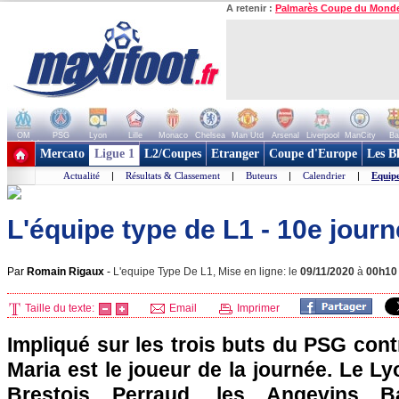
A retenir :
Palmarès Coupe du Mond
OM
PSG
Lyon
Lille
Monaco
Chelsea
Man Utd
Arsenal
Liverpool
ManCity
Ba
+ de clubs
Mercato
Ligue 1
L2/Coupes
Etranger
Coupe d'Europe
Les B
Actualité
|
Résultats & Classement
|
Buteurs
|
Calendrier
|
Equip
L'équipe type de L1 - 10e jour
Par
Romain Rigaux
-
L'equipe Type De L1, Mise en ligne: le
09/11/2020
à
00h10
Taille du texte:
Email
Imprimer
Impliqué sur les trois buts du PSG con
Maria est le joueur de la journée. Le L
Brestois Perraud, les Angevins B