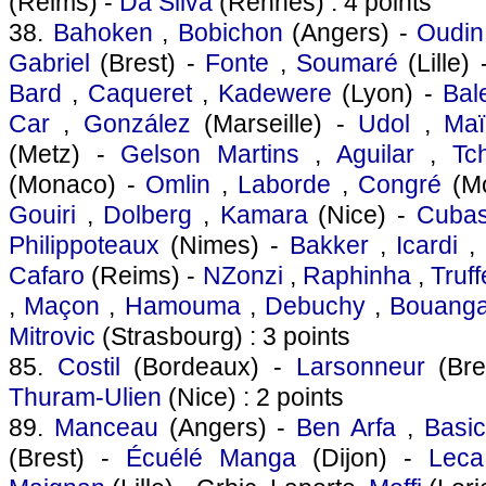
(Reims) -
Da Silva
(Rennes) : 4 points
38.
Bahoken
,
Bobichon
(Angers) -
Oudin
Gabriel
(Brest) -
Fonte
,
Soumaré
(Lille)
Bard
,
Caqueret
,
Kadewere
(Lyon) -
Bal
Car
,
González
(Marseille) -
Udol
,
Maï
(Metz) -
Gelson Martins
,
Aguilar
,
Tc
(Monaco) -
Omlin
,
Laborde
,
Congré
(Mo
Gouiri
,
Dolberg
,
Kamara
(Nice) -
Cuba
Philippoteaux
(Nimes) -
Bakker
,
Icardi
Cafaro
(Reims) -
NZonzi
,
Raphinha
,
Truff
,
Maçon
,
Hamouma
,
Debuchy
,
Bouang
Mitrovic
(Strasbourg) : 3 points
85.
Costil
(Bordeaux) -
Larsonneur
(Bre
Thuram-Ulien
(Nice) : 2 points
89.
Manceau
(Angers) -
Ben Arfa
,
Basic
(Brest) -
Écuélé Manga
(Dijon) -
Leca