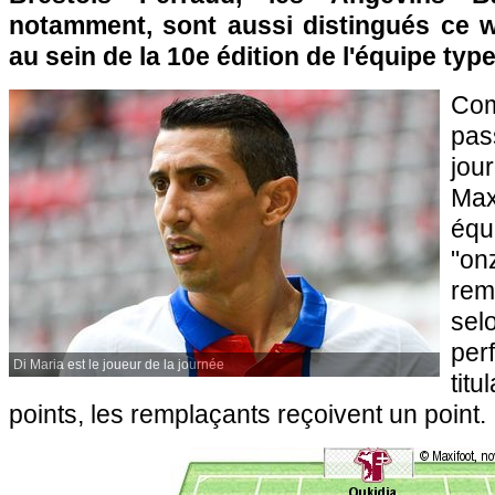
notamment, sont aussi distingués ce w
au sein de la 10e édition de l'équipe typ
Com
pas
jou
Max
équ
"o
rem
s
pe
Di Maria est le joueur de la journée
titu
points, les remplaçants reçoivent un point.