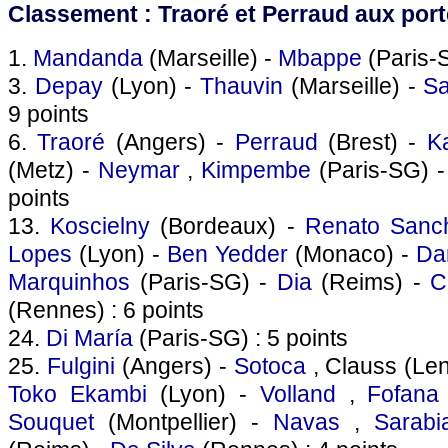
Classement : Traoré et Perraud aux port
1.
Mandanda
(Marseille) -
Mbappe
(Paris-S
3.
Depay
(Lyon) -
Thauvin
(Marseille) -
Sa
9 points
6.
Traoré
(Angers) -
Perraud
(Brest) -
K
(Metz) -
Neymar
,
Kimpembe
(Paris-SG) 
points
13.
Koscielny
(Bordeaux) -
Renato Sanc
Lopes
(Lyon) -
Ben Yedder
(Monaco) -
Da
Marquinhos
(Paris-SG) -
Dia
(Reims) -
C
(Rennes) : 6 points
24.
Di María
(Paris-SG) : 5 points
25.
Fulgini
(Angers) -
Sotoca
, Clauss (Le
Toko Ekambi
(Lyon) -
Volland
,
Fofana
Souquet
(Montpellier) -
Navas
,
Sarabi