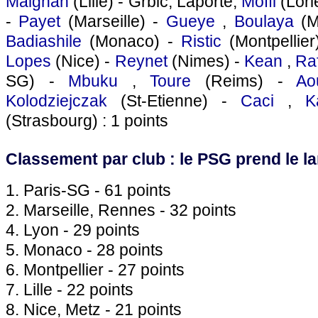
Maignan
(Lille) - Grbic, Laporte,
Moffi
(Lori
-
Payet
(Marseille) -
Gueye
,
Boulaya
(M
Badiashile
(Monaco) -
Ristic
(Montpellier
Lopes
(Nice) -
Reynet
(Nimes) -
Kean
,
Ra
SG) -
Mbuku
,
Toure
(Reims) -
Ao
Kolodziejczak
(St-Etienne) -
Caci
,
K
(Strasbourg) : 1 points
Classement par club : le PSG prend le lar
1. Paris-SG - 61 points
2. Marseille, Rennes - 32 points
4. Lyon - 29 points
5. Monaco - 28 points
6. Montpellier - 27 points
7. Lille - 22 points
8. Nice, Metz - 21 points