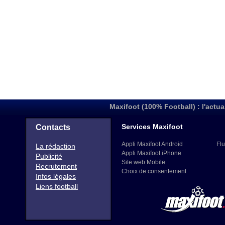
Maxifoot (100% Football) : l'actua
Services Maxifoot
Contacts
Appli Maxifoot Android
Flu
La rédaction
Appli Maxifoot iPhone
Publicité
Site web Mobile
Recrutement
Choix de consentement
Infos légales
Liens football