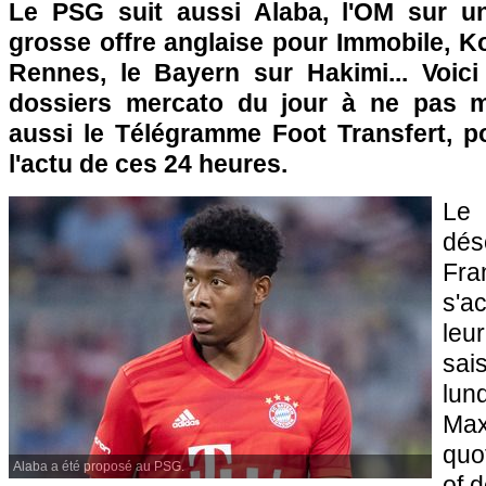
Le PSG suit aussi Alaba, l'OM sur un
grosse offre anglaise pour Immobile, K
Rennes, le Bayern sur Hakimi... Voic
dossiers mercato du jour à ne pas 
aussi le Télégramme Foot Transfert, po
l'actu de ces 24 heures.
Le
dé
Fr
s'a
leur
sai
lun
Max
quo
Alaba a été proposé au PSG.
of 