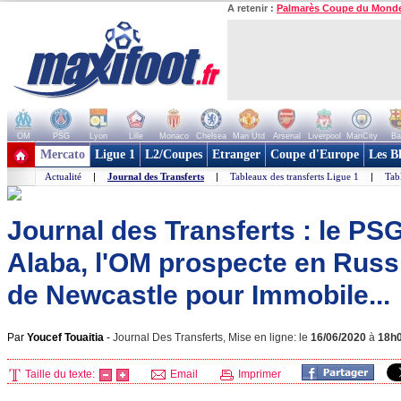
A retenir :
Palmarès Coupe du Mond
OM
PSG
Lyon
Lille
Monaco
Chelsea
Man Utd
Arsenal
Liverpool
ManCity
Ba
+ de clubs
Mercato
Ligue 1
L2/Coupes
Etranger
Coupe d'Europe
Les B
Actualité
|
Journal des Transferts
|
Tableaux des transferts Ligue 1
|
Tab
Journal des Transferts : le PS
Alaba, l'OM prospecte en Russi
de Newcastle pour Immobile...
Par
Youcef Touaitia
-
Journal Des Transferts, Mise en ligne: le
16/06/2020
à
18h
Taille du texte:
Email
Imprimer