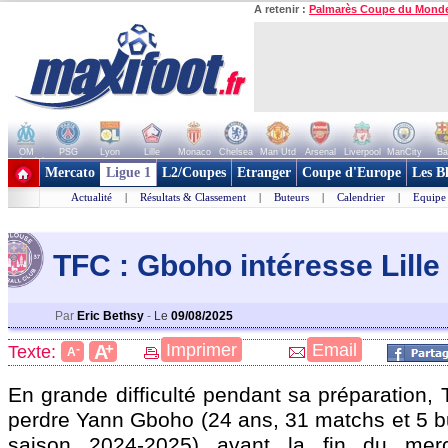
A retenir :
Palmarès Coupe du Mond
OM
PSG
Lyon
Lille
Monaco
Chelsea
Man Utd
Arsenal
Liverpool
ManCity
Ba
+ de clubs
Mercato
Ligue 1
L2/Coupes
Etranger
Coupe d'Europe
Les B
Actualité
|
Résultats & Classement
|
Buteurs
|
Calendrier
|
Equipe
TFC : Gboho intéresse Lille
Par
Eric Bethsy
-
Le
09/08/2025
+
Imprimer
Email
A
Texte:
-
A
En grande difficulté pendant sa préparation, 
perdre
Yann Gboho
(24 ans, 31 matchs et 5 b
saison 2024-2025) avant la fin du merc