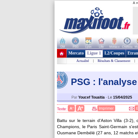
A r
OM
PSG
Lyon
Lille
Monaco
Chelsea
Ma
+ de clubs
Mercato
Ligue 1
L2/Coupes
Etran
Actualité
|
Résultats & Classement
|
PSG : l'analys
Par
Youcef Touaitia
-
Le
15/04/2025
+
A
-
A
Imprimer
Texte:
Battu sur le terrain d'Aston Villa (3-2)
Champions, le Paris Saint-Germain s'est fa
Ousmane
Dembélé
(27 ans, 12 matchs et