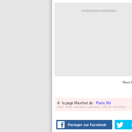
emplacement publicitaire
News l
la page Maxifoot de :
Paris SG
bilan, stats, résultats, calendrier, effectif, transferts, ...
Partager sur Facebook