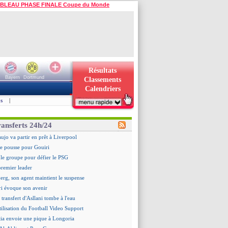
BLEAU PHASE FINALE Coupe du Monde
Résultats
Bayern
Dortmund
Classements
Calendriers
s
|
ransferts 24h/24
aujo va partir en prêt à Liverpool
 pousse pour Gouiri
le groupe pour défier le PSG
premier leader
erg, son agent maintient le suspense
i évoque son avenir
e transfert d'Asllani tombe à l'eau
tilisation du Football Video Support
ia envoie une pique à Longoria