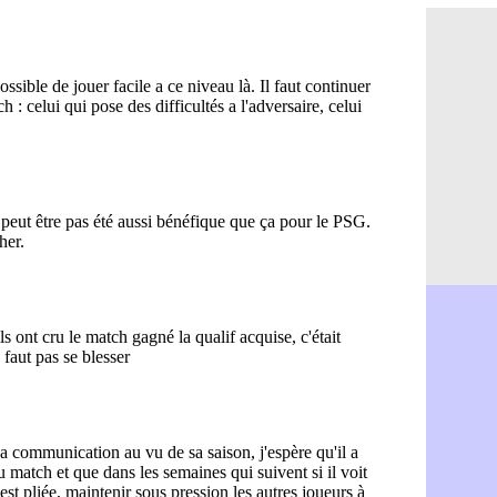
Monaco : F
07/08
Grenade : 
07/08
Juve : Zheg
07/08
OM : Aguer
07/08
Arsenal : G
07/08
Nantes : d
07/08
Monaco : l
07/08
Man Utd : B
07/08
Man City :
07/08
Naples : l
07/08
OM : Lucas
07/08
PSG : le co
07/08
PSG : une 
07/08
Francfort :
07/08
Strasbourg 
07/08
Monaco : F
07/08
Dortmund :
07/08
Barça : pr
07/08
Argentine :
07/08
Tottenham 
07/08
Barça : l'a
07/08
FIFA : la C
06/08