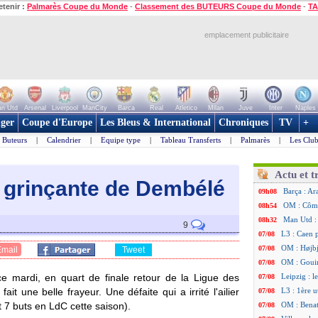
etenir :
Palmarès Coupe du Monde
-
Classement des BUTEURS Coupe du Monde
-
TA
emplacement publicitaire
n Utd
Arsenal
Liverpool
ManCity
Barca
Real
Atletico
Milan
Juve
Inter
Naples
ger
Coupe d'Europe
Les Bleus & International
Chroniques
TV
+
Buteurs
|
Calendrier
|
Equipe type
|
Tableau Transferts
|
Palmarès
|
Les Club
Actu et t
e grinçante de Dembélé
Barça : Ar
09h08
OM : Côme
08h54
Man Utd : 
08h32
9
L3 : Caen 
07/08
OM : Højbj
07/08
Email
Tweet
OM : Gouir
07/08
, ce mardi, en quart de finale retour de la Ligue des
Leipzig : l
07/08
it une belle frayeur. Une défaite qui a irrité l'ailier
L3 : 1ère u
07/08
 7 buts en LdC cette saison).
OM : Benat
07/08