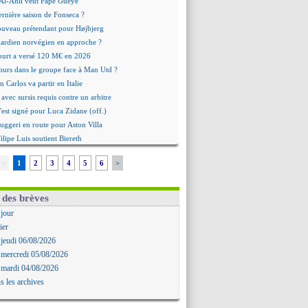
: Al-Ahli veut Pape Gueye
ernière saison de Fonseca ?
uveau prétendant pour Højbjerg
 gardien norvégien en approche ?
urt a versé 120 M€ en 2026
tours dans le groupe face à Man Utd ?
n Carlos va partir en Italie
 avec sursis requis contre un arbitre
'est signé pour Luca Zidane (off.)
Ruggeri en route pour Aston Villa
lipe Luis soutient Biereth
ala prêté à Getafe (officiel)
<
1
2
3
4
5
6
>
 va signer en Croatie
aples vise Gabriel Jesus
antuono prêté à la Fiorentina (off.)
 des brèves
 accord avec le Barça pour Rodri ?
 jour
ise a prolongé (officiel)
ier
miyasu a convaincu (officiel)
 jeudi 06/08/2026
esio - "ce n'est pas idéal"
 mercredi 05/08/2026
 Oppong signe pour 4 ans (officiel)
 mardi 04/08/2026
rpool va proposer 115 M€ pour Barcola
s les archives
la démission d'Infantino réclamée
e, deux pistes se détachent