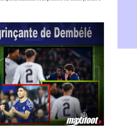
CdM 2030 :
06/08
Rennes : Em
06/08
Côte d'Ivoi
06/08
Rennes : H
06/08
Man City :
06/08
Man Utd : Z
06/08
Amical : M
06/08
Nantes : De
06/08
OM : le clu
06/08
Monaco : l
06/08
FIFA : Teb
06/08
FIFA : l'UE
06/08
PSG : Teba
06/08
Real : Vini
06/08
Lyon : Man
06/08
OM : une o
06/08
Real : c'es
06/08
Troyes : Ju
06/08
PSG : Aklio
06/08
OM : une o
06/08
PSG : cont
06/08
Ouganda : 
06/08
Arsenal : A
06/08