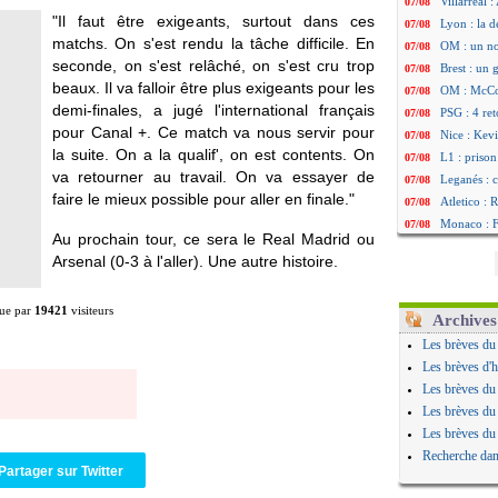
Villarreal 
07/08
"Il faut être exigeants, surtout dans ces
Lyon : la d
07/08
matchs. On s'est rendu la tâche difficile. En
OM : un no
07/08
seconde, on s'est relâché, on s'est cru trop
Brest : un
07/08
beaux. Il va falloir être plus exigeants pour les
OM : McCo
07/08
demi-finales, a jugé l'international français
PSG : 4 re
07/08
pour Canal +. Ce match va nous servir pour
Nice : Kevi
07/08
la suite. On a la qualif', on est contents. On
L1 : prison
07/08
va retourner au travail. On va essayer de
Leganés : c
07/08
faire le mieux possible pour aller en finale."
Atletico : 
07/08
Monaco : Fi
07/08
Au prochain tour, ce sera le Real Madrid ou
Lyon : Mang
07/08
Arsenal (0-3 à l'aller). Une autre histoire.
PSG : Nsoki
07/08
Arsenal : N
07/08
ue par
19421
visiteurs
Real : Mast
07/08
Archives
Man City :
07/08
Les brèves du
Rennes : Ha
07/08
Les brèves d'h
Palace : To
07/08
Les brèves du
OM : B. Gen
07/08
Les brèves du
TFC : Sion
07/08
Les brèves du
PSG : Live
07/08
Recherche dan
Norvège : 
07/08
Partager sur Twitter
PSG : Mbay
07/08