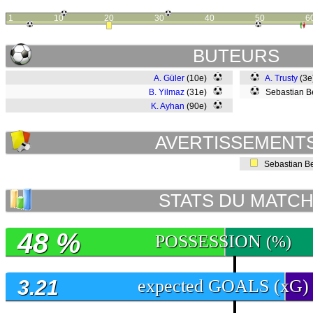
1
10
20
30
40
50
6
BUTEURS
A. Güler
(10e)
A. Trusty
(3
B. Yilmaz
(31e)
Sebastian Be
K. Ayhan
(90e)
AVERTISSEMENT
Sebastian Be
STATS DU MATC
48 %
POSSESSION
(%)
3.21
expected GOALS (xG)