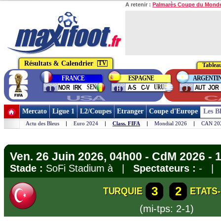
A retenir :
Palmarès Coupe du Mond
Résultats & Calendrier
TV
Tableau
FRANCE
ESPAGNE
ARGENTI
group
group
group
SEN
URU
NOR
IRK
A-S
C-V
AUT
JOR
I
H
J
USA
C
Mercato
Ligue 1
L2/Coupes
Etranger
Coupe d'Europe
Les B
Actu des Bleus
|
Euro 2024
|
Class. FIFA
|
Mondial 2026
|
CAN 20
Ven. 26 Juin 2026, 04h00 - CdM 2026 - 
Stade :
SoFi Stadium à |
Spectateurs :
- 
3
2
TURQUIE
ETATS-
(mi-tps: 2-1)