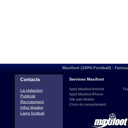
Maxifoot (100% Football) : l'actua
Services Maxifoot
Contacts
Appli Maxifoot Android
Flu
La rédaction
Appli Maxifoot iPhone
Publicité
Site web Mobile
Recrutement
Choix de consentement
Infos légales
Liens football