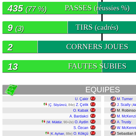
435
PASSES
(réussies %)
(77 %)
9
TIRS
(cadrés)
(3)
2
CORNERS JOUES
13
FAUTES SUBIES
EQUIPES
U. Çakir
M. Turner
Z. Çelik
J. Scally
(
Ç. Söyüncü
, 84e)
(
A
O. Kabak
M. Robinso
A. Bardakci
M. McKenz
O. Aydin
A. Trusty
(
M. Müldür
, 90+2e)
S. Özcan
W. McKenn
O. Kökçü
Sebastian B
(
K. Ayhan
, 88e)