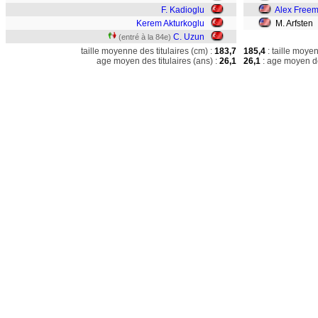
F. Kadioglu
Alex Free
Kerem Akturkoglu
M. Arfsten
C. Uzun
(entré à la 84e)
taille moyenne des titulaires (cm) :
183,7
185,4
: taille moye
age moyen des titulaires (ans) :
26,1
26,1
: age moyen de