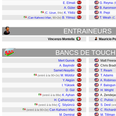
E. Elmali
G. Reyna
(
A. Güler
B. Aaronso
K. Yildiz
R. Pepi
(
C. Uzun
, 84e)
B. Yilmaz
T. Weah
(
Can Kahveci Irfan
, 90+2e)
(
C.
ENTRAINEURS
Vincenzo Montella
Mauricio Po
BANCS DE TOUCH
Mert Gunok
Matt Frees
A. Bayindir
Chris Brad
Samet Akaydin
T. Ream
M. Müldür
T. Adams
(entré à la 90+2e)
Y. Akgün
A. Robinso
I. Yüksek
F. Balogun
D. Gül
H. Wright
K. Ayhan
A. Zendej
(entré à la 88e)
H. Çalhanoglu
C. Pulisic
(
Ç. Söyüncü
S. Dest
(entré à la 84e)
(en
Can Kahveci Irfan
C. Richard
(entré à la 90+2e)
M. Demiral
M. Tillman