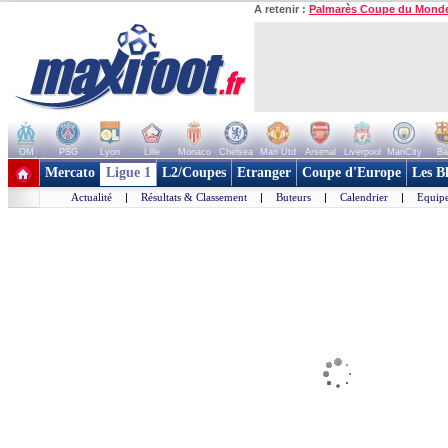
A retenir :
Palmarès Coupe du Mond
OM
PSG
Lyon
Lille
Monaco
Chelsea
Man Utd
Arsenal
Liverpool
ManCity
Ba
+ de clubs
Mercato
Ligue 1
L2/Coupes
Etranger
Coupe d'Europe
Les B
Actualité
|
Résultats & Classement
|
Buteurs
|
Calendrier
|
Equipe