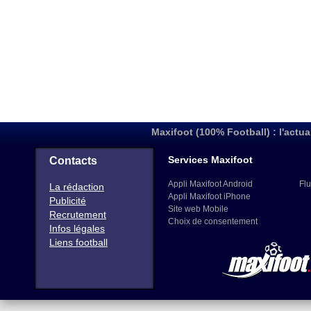
Maxifoot (100% Football) : l'actua
Services Maxifoot
Contacts
Appli Maxifoot Android
Flu
La rédaction
Appli Maxifoot iPhone
Publicité
Site web Mobile
Recrutement
Choix de consentement
Infos légales
Liens football