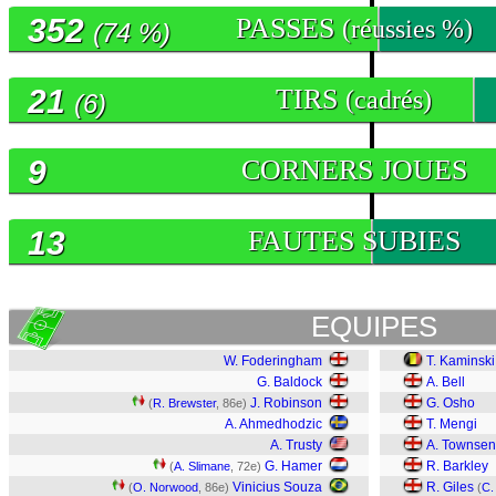
352
PASSES
(réussies %)
(74 %)
21
TIRS
(cadrés)
(6)
9
CORNERS JOUES
13
FAUTES SUBIES
EQUIPES
W. Foderingham
T. Kaminski
G. Baldock
A. Bell
J. Robinson
G. Osho
(
R. Brewster
, 86e)
A. Ahmedhodzic
T. Mengi
A. Trusty
A. Townse
G. Hamer
R. Barkley
(
A. Slimane
, 72e)
Vinicius Souza
R. Giles
(
O. Norwood
, 86e)
(
C.