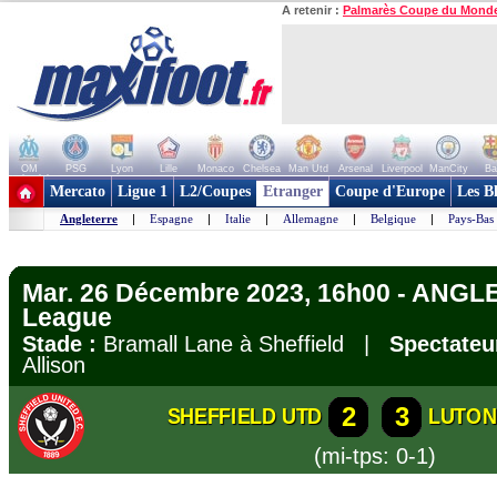
A retenir :
Palmarès Coupe du Mond
OM
PSG
Lyon
Lille
Monaco
Chelsea
Man Utd
Arsenal
Liverpool
ManCity
Ba
+ de clubs
Mercato
Ligue 1
L2/Coupes
Etranger
Coupe d'Europe
Les B
Angleterre
|
Espagne
|
Italie
|
Allemagne
|
Belgique
|
Pays-Bas
Mar. 26 Décembre 2023, 16h00 - ANGL
League
Stade :
Bramall Lane à Sheffield |
Spectateu
Allison
2
3
SHEFFIELD UTD
LUTON
(mi-tps: 0-1)