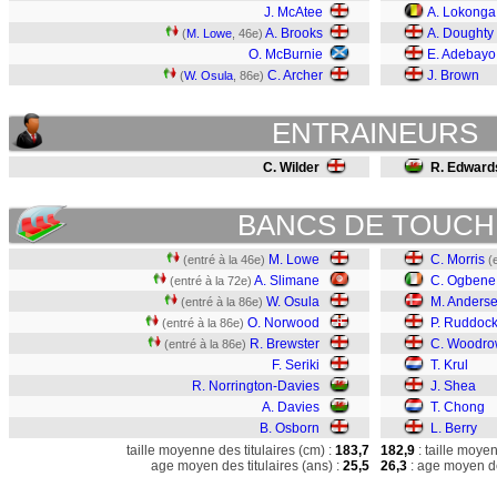
J. McAtee
A. Lokonga
A. Brooks
A. Doughty
(
M. Lowe
, 46e)
O. McBurnie
E. Adebayo
C. Archer
J. Brown
(
W. Osula
, 86e)
ENTRAINEURS
C. Wilder
R. Edward
BANCS DE TOUCH
M. Lowe
C. Morris
(entré à la 46e)
(
A. Slimane
C. Ogbene
(entré à la 72e)
W. Osula
M. Anders
(entré à la 86e)
O. Norwood
P. Ruddoc
(entré à la 86e)
R. Brewster
C. Woodr
(entré à la 86e)
F. Seriki
T. Krul
R. Norrington-Davies
J. Shea
A. Davies
T. Chong
B. Osborn
L. Berry
taille moyenne des titulaires (cm) :
183,7
182,9
: taille moye
age moyen des titulaires (ans) :
25,5
26,3
: age moyen de