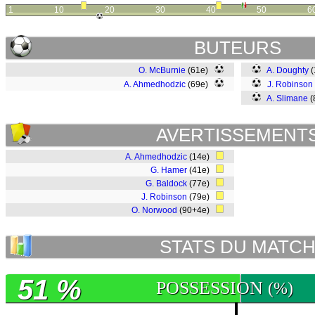
1
10
20
30
40
50
6
BUTEURS
O. McBurnie
(61e)
A. Doughty
(
A. Ahmedhodzic
(69e)
J. Robinson
A. Slimane
(
AVERTISSEMENT
A. Ahmedhodzic
(14e)
G. Hamer
(41e)
G. Baldock
(77e)
J. Robinson
(79e)
O. Norwood
(90+4e)
STATS DU MATC
51 %
POSSESSION
(%)