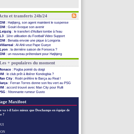
Actu et transferts 24h/24
OM
: Højbjerg, son agent maintient le suspense
OM
: Gouiri évoque son avenir
Leipzig
: le transfert d'Asllani tombe à l'eau
L3
: 1ère utilisation du Football Video Support
OM
: Benatia envoie une pique à Longoria
Villarreal
: Al-Ahli veut Pape Gueye
Lyon
: la dernière saison de Fonseca ?
OM
: un nouveau prétendant pour Højbjerg
Brest
: un gardien norvégien en approche ?
Les + populaires du moment
OM
: McCourt a versé 120 M€ en 2026
PSG
: 4 retours dans le groupe face à Man Utd ...
Monaco
: Pogba pointé du doigt
Nice
: Kevin Carlos va partir en Italie
OM
: le club prêt à libérer Kondogbia ?
L1
: prison avec sursis requis contre un arbitre
Man City
: Rodri préfère le Barça au Real !
Leganés
: c'est signé pour Luca Zidane (off.)
Barça
: Ferran Torres donne son feu vert au PSG
Atletico
: Ruggeri en route pour Aston Villa
OM
: accord trouvé avec Man City pour Rulli
Monaco
: Filipe Luis soutient Biereth
PSG
: l'étonnante rumeur Gusto
Lyon
: Mangala prêté à Getafe (officiel)
OM
: une offre pour Bulka
PSG
: Nsoki va signer en Croatie
Ouganda
: Owori battu à mort à Kampala
age Maxifoot
Arsenal
: Naples vise Gabriel Jesus
Real
: Mastantuono prêté à la Fiorentina (off.)
e va t-il faire mieux que Deschamps en équipe de
Man City
: accord avec le Barça pour Rodri ?
e ?
Rennes
: Haise a prolongé (officiel)
Palace
: Tomiyasu a convaincu (officiel)
UI
OM
: B. Genesio - "ce n'est pas idéal"
NON
Voir les brèves précédentes