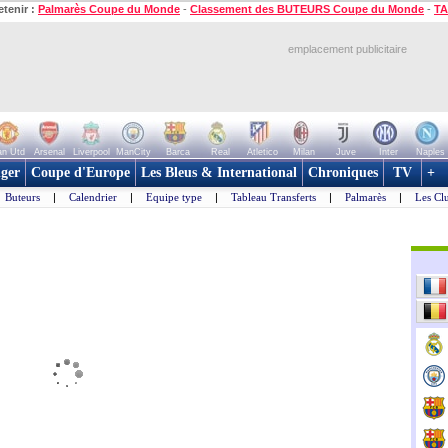
etenir :
Palmarès Coupe du Monde
-
Classement des BUTEURS Coupe du Monde
-
TA
emplacement publicitaire
n Utd
Arsenal
Liverpool
ManCity
Barca
Real
Atletico
Milan
Juve
Inter
Naples
ger
Coupe d'Europe
Les Bleus & International
Chroniques
TV
+
Buteurs
|
Calendrier
|
Equipe type
|
Tableau Transferts
|
Palmarès
|
Les Cl