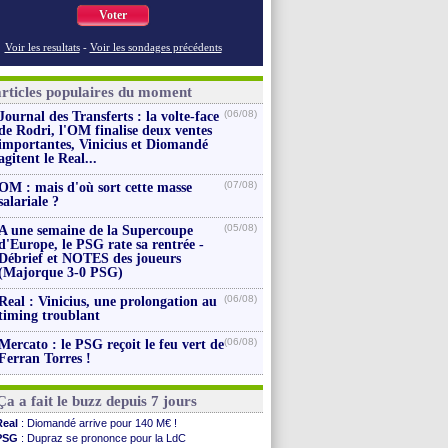
Voter
Voir les resultats
-
Voir les sondages précédents
articles populaires du moment
(06/08)
Journal des Transferts : la volte-face
de Rodri, l'OM finalise deux ventes
importantes, Vinicius et Diomandé
agitent le Real...
(07/08)
OM : mais d'où sort cette masse
salariale ?
(05/08)
A une semaine de la Supercoupe
d'Europe, le PSG rate sa rentrée -
Débrief et NOTES des joueurs
(Majorque 3-0 PSG)
(06/08)
Real : Vinicius, une prolongation au
timing troublant
(06/08)
Mercato : le PSG reçoit le feu vert de
Ferran Torres !
Ça a fait le buzz depuis 7 jours
Real
: Diomandé arrive pour 140 M€ !
PSG
: Dupraz se prononce pour la LdC