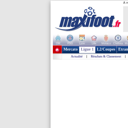
A r
OM
PSG
Lyon
Lille
Monaco
Chelsea
Ma
+ de clubs
Mercato
Ligue 1
L2/Coupes
Etran
Actualité
|
Résultats & Classement
|