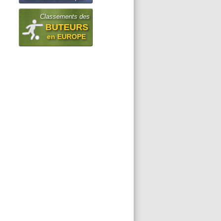
Classements des
BUTEURS
en EUROPE