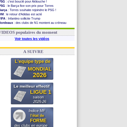
PSG
: c'est bouclé pour Akliouche !
PSG
: le Barça fixe son prix pour Torres
Barça
: Torres souhaite rejoindre le PSG !
OM
: le retour d'Adidas est acté
FIFA
: Infantino sollicite Trump
Bordeaux
: des clubs de N1 montent au créneau
Argentine
: quand Medina recadre... sa mère
Real
: le démenti de Leipzig pour Diomandé
VIDEOS populaires du moment
Voir toutes les vidéos
A SUIVRE
L'equipe type de
MONDIAL
2026
Le meilleur effectif
LIGUE 1
saison
2025-26
Indice MF :
l'état de
FORME
des clubs en europe