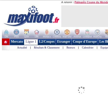
A retenir :
Palmarès Coupe du Mond
OM
PSG
Lyon
Lille
Monaco
Chelsea
Man Utd
Arsenal
Liverpool
ManCity
Ba
+ de clubs
Mercato
Ligue 1
L2/Coupes
Etranger
Coupe d'Europe
Les B
Actualité
|
Résultats & Classement
|
Buteurs
|
Calendrier
|
Equipe