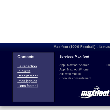
Maxifoot (100% Football) : l'actua
Services Maxifoot
Contacts
Appli Maxifoot Android
Flu
La rédaction
Appli Maxifoot iPhone
Publicité
Site web Mobile
Recrutement
Choix de consentement
Infos légales
Liens football