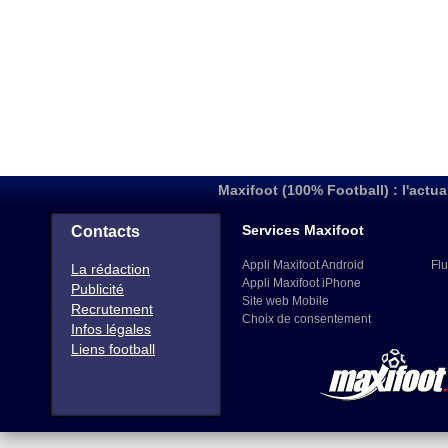
Maxifoot (100% Football) : l'actua
Services Maxifoot
Contacts
Appli Maxifoot Android
Flu
La rédaction
Appli Maxifoot iPhone
Publicité
Site web Mobile
Recrutement
Choix de consentement
Infos légales
Liens football