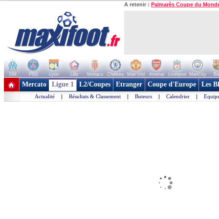
A retenir :
Palmarès Coupe du Mond
OM
PSG
Lyon
Lille
Monaco
Chelsea
Man Utd
Arsenal
Liverpool
ManCity
Ba
+ de clubs
Mercato
Ligue 1
L2/Coupes
Etranger
Coupe d'Europe
Les B
Actualité
|
Résultats & Classement
|
Buteurs
|
Calendrier
|
Equipe