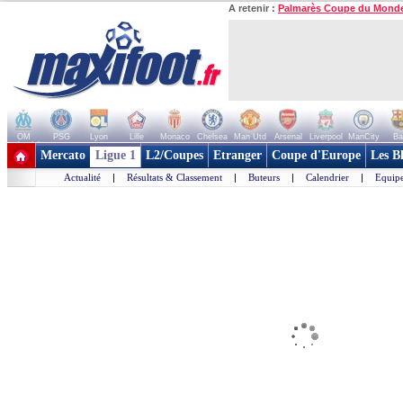
A retenir :
Palmarès Coupe du Mond
OM
PSG
Lyon
Lille
Monaco
Chelsea
Man Utd
Arsenal
Liverpool
ManCity
Ba
+ de clubs
Mercato
Ligue 1
L2/Coupes
Etranger
Coupe d'Europe
Les B
Actualité
|
Résultats & Classement
|
Buteurs
|
Calendrier
|
Equipe