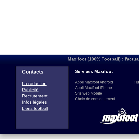
Maxifoot (100% Football) : l'actua
Services Maxifoot
Contacts
Appli Maxifoot Android
Flu
La rédaction
Appli Maxifoot iPhone
Publicité
Site web Mobile
Recrutement
Choix de consentement
Infos légales
Liens football