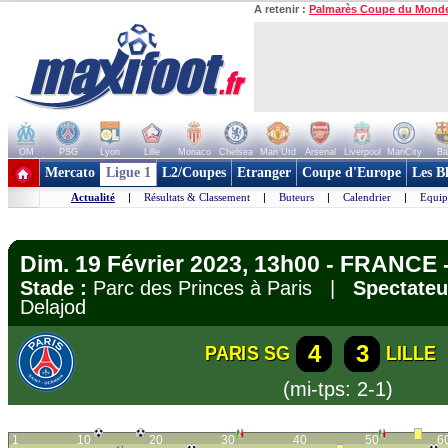
A retenir :
Palmarès Coupe du Mond
OM
PSG
Lyon
Lille
Monaco
Chelsea
Man Utd
Arsenal
Liverpool
ManCity
Ba
+ de clubs
Mercato
Ligue 1
L2/Coupes
Etranger
Coupe d'Europe
Les B
Actualité
|
Résultats & Classement
|
Buteurs
|
Calendrier
|
Equip
Dim. 19 Février 2023, 13h00 - FRANCE -
Stade :
Parc des Princes à Paris |
Spectateu
Delajod
4
3
PARIS SG
LILLE
(mi-tps: 2-1)
1
10
20
30
40
50
6