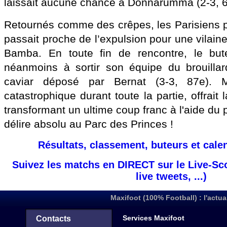
laissait aucune chance à Donnarumma (2-3, 6
Retournés comme des crêpes, les Parisiens 
passait proche de l’expulsion pour une vilaine
Bamba. En toute fin de rencontre, le buteu
néanmoins à sortir son équipe du brouillar
caviar déposé par Bernat (3-3, 87e). M
catastrophique durant toute la partie, offrait 
transformant un ultime coup franc à l'aide du 
délire absolu au Parc des Princes !
Résultats, classement, buteurs et cale
Suivez les matchs en DIRECT sur le Live-Sc
live tweets, ...)
Maxifoot (100% Football) : l'actua
Services Maxifoot
Contacts