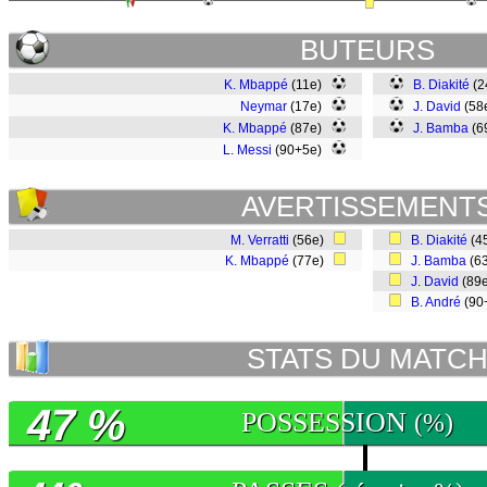
BUTEURS
K. Mbappé
(11e)
B. Diakité
(2
Neymar
(17e)
J. David
(58
K. Mbappé
(87e)
J. Bamba
(6
L. Messi
(90+5e)
AVERTISSEMENT
M. Verratti
(56e)
B. Diakité
(4
K. Mbappé
(77e)
J. Bamba
(6
J. David
(89
B. André
(90
STATS DU MATC
47 %
POSSESSION
(%)