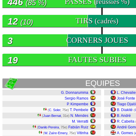
446
PASSES
(réussies %)
(85 %)
12
TIRS
(cadrés)
(10)
3
CORNERS JOUES
19
FAUTES SUBIES
EQUIPES
G. Donnarumma
L. Chevalie
Sergio Ramos
José Fonte
P. Kimpembe
Tiago Djaló
T. Pembele
B. Diakité
(
C. Soler
, 75e)
(
N. Mendes
B. André
(
Juan Bernat
, 31e)
M. Verratti
R. Cabella
Fabián Ruiz
André Gom
(
Danilo Pereira
, 75e)
Vitinha
A. Gomes
(
W. Zaïre-Emery
, 75e)
(