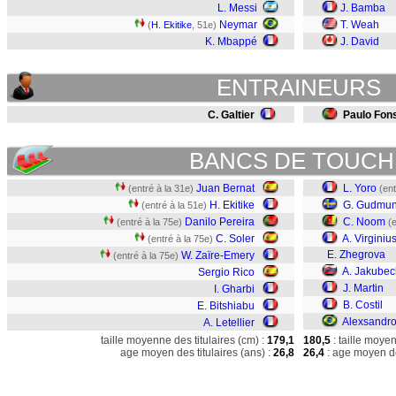
L. Messi
J. Bamba
Neymar
T. Weah
(
H. Ekitike
, 51e)
K. Mbappé
J. David
ENTRAINEURS
C. Galtier
Paulo Fon
BANCS DE TOUCH
Juan Bernat
L. Yoro
(entré à la 31e)
(ent
H. Ekitike
G. Gudmu
(entré à la 51e)
Danilo Pereira
C. Noom
(entré à la 75e)
(
C. Soler
A. Virginiu
(entré à la 75e)
E. Zhegrova
W. Zaïre-Emery
(entré à la 75e)
A. Jakubec
Sergio Rico
J. Martin
I. Gharbi
B. Costil
E. Bitshiabu
Alexsandr
A. Letellier
taille moyenne des titulaires (cm) :
179,1
180,5
: taille moye
age moyen des titulaires (ans) :
26,8
26,4
: age moyen de