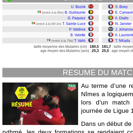
U. Bozok
S. Boey
B. Guillaume
E. Camavi
(entré à la 85e)
G. Paquiez
A. Diallo
T. Sainte-Luce
N. Janvier
(entré à la 90+2e)
P. Valdivia
J. Johanss
B. Valette
A. Laurient
T. Valls
T. NKada
(entré à la 79e)
taille moyenne des titulaires (cm) :
180,5
181,7
: taille moye
age moyen des titulaires (ans) :
25,3
25,5
: age moyen de
RESUME DU MAT
Au terme d’une re
Nîmes a logiquem
lors d’un match
journée de Ligue 
Dans un début de 
rythmé, les deux formations se rendaient c