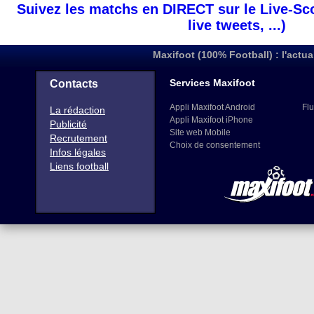
Suivez les matchs en DIRECT sur le Live-Sc
live tweets, ...)
Maxifoot (100% Football) : l'actua
Services Maxifoot
Contacts
Appli Maxifoot Android
Flu
La rédaction
Appli Maxifoot iPhone
Publicité
Site web Mobile
Recrutement
Choix de consentement
Infos légales
Liens football