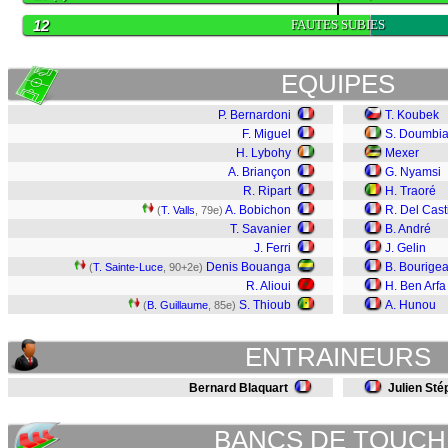
12
FAUTES SUBIES
EQUIPES
P. Bernardoni
T. Koubek
F. Miguel
S. Doumbi
H. Lybohy
Mexer
A. Briançon
G. Nyamsi
R. Ripart
H. Traoré
A. Bobichon
R. Del Casti
(
T. Valls
, 79e)
T. Savanier
B. André
J. Ferri
J. Gelin
Denis Bouanga
B. Bourige
(
T. Sainte-Luce
, 90+2e)
R. Alioui
H. Ben Arfa
S. Thioub
A. Hunou
(
B. Guillaume
, 85e)
ENTRAINEURS
Bernard Blaquart
Julien Sté
BANCS DE TOUCH