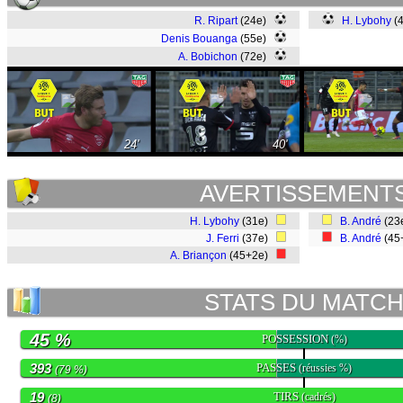
R. Ripart
(24e)
H. Lybohy
(4
Denis Bouanga
(55e)
A. Bobichon
(72e)
24'
40'
AVERTISSEMENT
H. Lybohy
(31e)
B. André
(23
J. Ferri
(37e)
B. André
(45
A. Briançon
(45+2e)
STATS DU MATC
45 %
POSSESSION
(%)
393
PASSES
(réussies %)
(79 %)
19
TIRS
(cadrés)
(8)