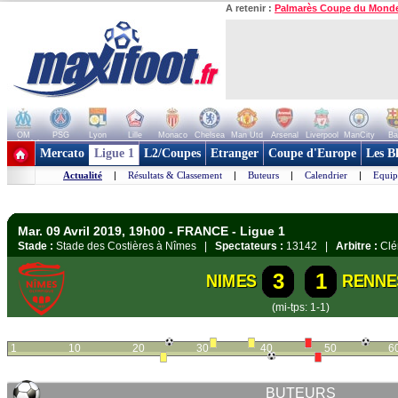
A retenir :
Palmarès Coupe du Mond
OM
PSG
Lyon
Lille
Monaco
Chelsea
Man Utd
Arsenal
Liverpool
ManCity
Ba
+ de clubs
Mercato
Ligue 1
L2/Coupes
Etranger
Coupe d'Europe
Les B
Actualité
|
Résultats & Classement
|
Buteurs
|
Calendrier
|
Equip
Mar. 09 Avril 2019, 19h00 - FRANCE - Ligue 1
Stade :
Stade des Costières à Nîmes |
Spectateurs :
13142 |
Arbitre :
Clé
3
1
NIMES
RENNE
(mi-tps: 1-1)
1
10
20
30
40
50
6
BUTEURS