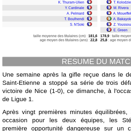
K. Thuram-Ulien
T. Kolodzi
Y. Cardinale
M. Rivera
A. Pelmard
A. Moueffe
T. Boulhendi
A. Bakayo
S. N'Soki
Z. Youssou
E. Green
taille moyenne des titulaires (cm) :
181,6
178,9
: taille moye
age moyen des titulaires (ans) :
22,8
25,8
: age moyen de
RESUME DU MAT
Une semaine après la gifle reçue dans le de
Saint-Etienne a stoppé sa série de trois dé
victoire de Nice (1-0), ce dimanche, à l'occ
de Ligue 1.
Après vingt premières minutes équilibrées,
occasion pour les deux équipes, les Stép
première opportunité dangereuse sur un c