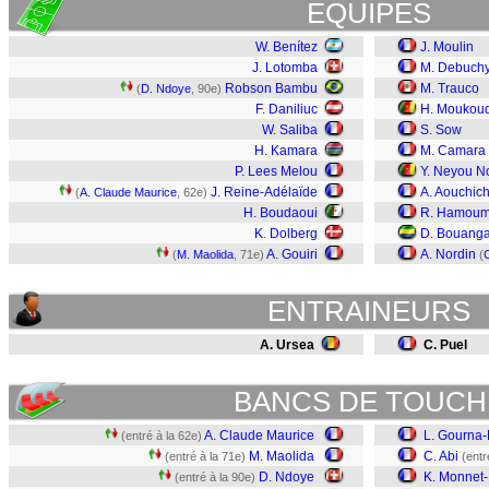
EQUIPES
W. Benítez
J. Moulin
J. Lotomba
M. Debuch
Robson Bambu
M. Trauco
(
D. Ndoye
, 90e)
F. Daniliuc
H. Moukoud
W. Saliba
S. Sow
H. Kamara
M. Camara
P. Lees Melou
Y. Neyou N
J. Reine-Adélaïde
A. Aouchic
(
A. Claude Maurice
, 62e)
H. Boudaoui
R. Hamou
K. Dolberg
D. Bouang
A. Gouiri
A. Nordin
(
M. Maolida
, 71e)
(
C
ENTRAINEURS
A. Ursea
C. Puel
BANCS DE TOUCH
A. Claude Maurice
L. Gourna
(entré à la 62e)
M. Maolida
C. Abi
(entré à la 71e)
(entr
D. Ndoye
K. Monnet
(entré à la 90e)