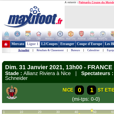
A retenir :
Palmarès Coupe du Mond
OM
PSG
Lyon
Lille
Monaco
Chelsea
Man Utd
Arsenal
Liverpool
ManCity
Ba
+ de clubs
Mercato
Ligue 1
L2/Coupes
Etranger
Coupe d'Europe
Les B
Actualité
|
Résultats & Classement
|
Buteurs
|
Calendrier
|
Equip
Dim. 31 Janvier 2021, 13h00 - FRANCE 
Stade :
Allianz Riviera à Nice |
Spectateurs :
Schneider
0
1
NICE
ST ETI
(mi-tps: 0-0)
1
10
20
30
40
50
6