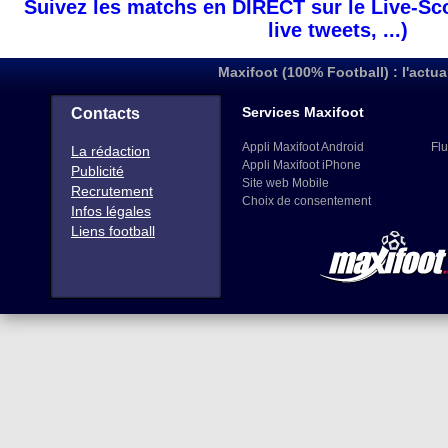
Suivez les matchs en DIRECT sur le Live-Sc
live tweets, ...)
Maxifoot (100% Football) : l'actua
Services Maxifoot
Contacts
Appli Maxifoot Android
Flu
La rédaction
Appli Maxifoot iPhone
Publicité
Site web Mobile
Recrutement
Choix de consentement
Infos légales
Liens football