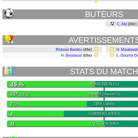
BUTEURS
C. Abi
(88e
AVERTISSEMENT
Robson Bambu
(48e)
H. Moukoudi
H. Boudaoui
(68e)
L. Gourna-D
STATS DU MATC
45 %
POSSESSION
(%)
437
PASSES
(réussies %)
(83 %)
7
TIRS
(cadrés)
(2)
4
CORNERS JOUES
11
FAUTES SUBIES