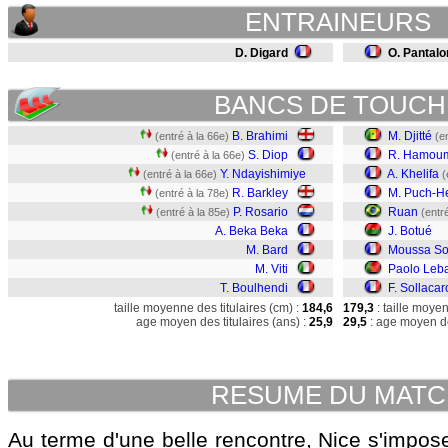
ENTRAINEURS
D. Digard
O. Pantalo
BANCS DE TOUCH
B. Brahimi
M. Djitté
(entré à la 66e)
(e
S. Diop
R. Hamou
(entré à la 66e)
Y. Ndayishimiye
A. Khelifa
(entré à la 66e)
(
R. Barkley
M. Puch-He
(entré à la 78e)
P. Rosario
Ruan
(entré à la 85e)
(entr
A. Beka Beka
J. Botué
M. Bard
Moussa S
M. Viti
Paolo Leb
T. Boulhendi
F. Sollacar
taille moyenne des titulaires (cm) :
184,6
179,3
: taille moye
age moyen des titulaires (ans) :
25,9
29,5
: age moyen de
RESUME DU MAT
Au terme d'une belle rencontre, Nice s'impos