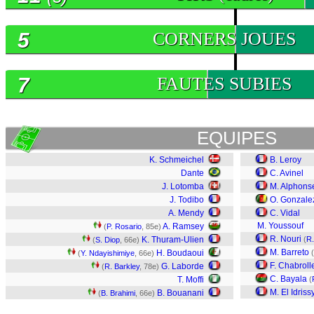
5
CORNERS JOUES
7
FAUTES SUBIES
EQUIPES
K. Schmeichel
B. Leroy
Dante
C. Avinel
J. Lotomba
M. Alphons
J. Todibo
O. Gonzale
A. Mendy
C. Vidal
M. Youssouf
A. Ramsey
(
P. Rosario
, 85e)
R. Nouri
K. Thuram-Ulien
(
R
(
S. Diop
, 66e)
M. Barreto
H. Boudaoui
(
(
Y. Ndayishimiye
, 66e)
F. Chabroll
G. Laborde
(
R. Barkley
, 78e)
C. Bayala
T. Moffi
(
M. El Idriss
B. Bouanani
(
B. Brahimi
, 66e)