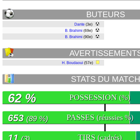
BUTEURS
Dante
(3e)
B. Brahimi
(69e)
B. Brahimi
(90e)
AVERTISSEMENT
H. Boudaoui
(57e)
STATS DU MATC
62 %
POSSESSION
(%)
653
PASSES
(réussies %)
(89 %)
11
TIRS
(cadrés)
(3)