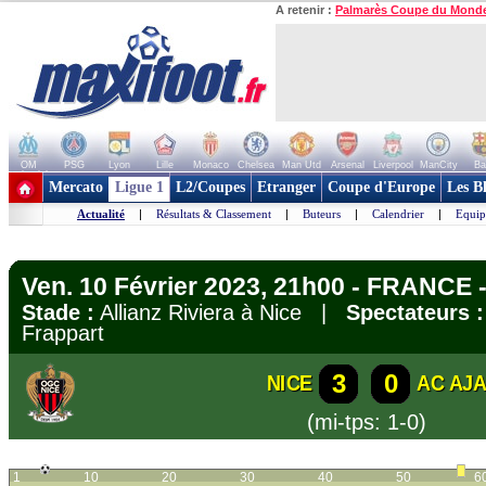
A retenir :
Palmarès Coupe du Mond
OM
PSG
Lyon
Lille
Monaco
Chelsea
Man Utd
Arsenal
Liverpool
ManCity
Ba
+ de clubs
Mercato
Ligue 1
L2/Coupes
Etranger
Coupe d'Europe
Les B
Actualité
|
Résultats & Classement
|
Buteurs
|
Calendrier
|
Equip
Ven. 10 Février 2023, 21h00 - FRANCE -
Stade :
Allianz Riviera à Nice |
Spectateurs :
Frappart
3
0
NICE
AC AJ
(mi-tps: 1-0)
1
10
20
30
40
50
6