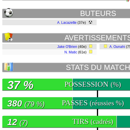
BUTEURS
A. Lacazette
(37e)
AVERTISSEMENT
Jake O'Brien
(40e)
A. Ounahi
(7
N. Matic
(61e)
STATS DU MATC
37 %
POSSESSION
(%)
380
PASSES
(réussies %)
(79 %)
12
TIRS
(cadrés)
(7)