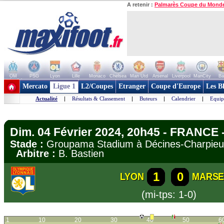
A retenir :
Palmarès Coupe du Mond
OM
PSG
Lyon
Lille
Monaco
Chelsea
Man Utd
Arsenal
Liverpool
ManCity
Ba
+ de clubs
Mercato
Ligue 1
L2/Coupes
Etranger
Coupe d'Europe
Les B
Actualité
|
Résultats & Classement
|
Buteurs
|
Calendrier
|
Equip
Dim. 04 Février 2024, 20h45 - FRANCE -
Stade :
Groupama Stadium à Décines-Charpi
Arbitre :
B. Bastien
1
0
LYON
MARSE
(mi-tps: 1-0)
1
10
20
30
40
50
6