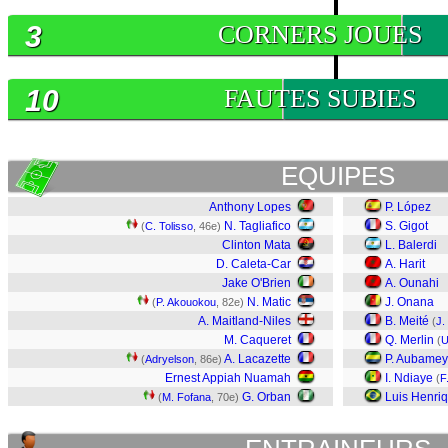
3
CORNERS JOUES
10
FAUTES SUBIES
EQUIPES
Anthony Lopes
P. López
N. Tagliafico
S. Gigot
(
C. Tolisso
, 46e)
Clinton Mata
L. Balerdi
D. Caleta-Car
A. Harit
Jake O'Brien
A. Ounahi
N. Matic
J. Onana
(
P. Akouokou
, 82e)
A. Maitland-Niles
B. Meité
(
J.
M. Caqueret
Q. Merlin
(
U
A. Lacazette
P. Aubame
(
Adryelson
, 86e)
Ernest Appiah Nuamah
I. Ndiaye
(
F
G. Orban
Luis Henri
(
M. Fofana
, 70e)