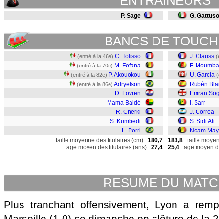
ENTRAINEURS
P. Sage
G. Gattuso
BANCS DE TOUCH
C. Tolisso
J. Clauss
(entré à la 46e)
(
M. Fofana
F. Moumb
(entré à la 70e)
P. Akouokou
U. Garcia
(entré à la 82e)
(
Adryelson
Rubén Bla
(entré à la 86e)
D. Lovren
Emran Sog
Mama Baldé
I. Sarr
R. Cherki
J. Correa
S. Kumbedi
S. Sidi Ali
L. Perri
Noam Mayo
taille moyenne des titulaires (cm) :
180,7
183,8
: taille moye
age moyen des titulaires (ans) :
27,4
25,4
: age moyen de
RESUME DU MAT
Plus tranchant offensivement, Lyon a rempo
Marseille (1-0) ce dimanche en clôture de la 