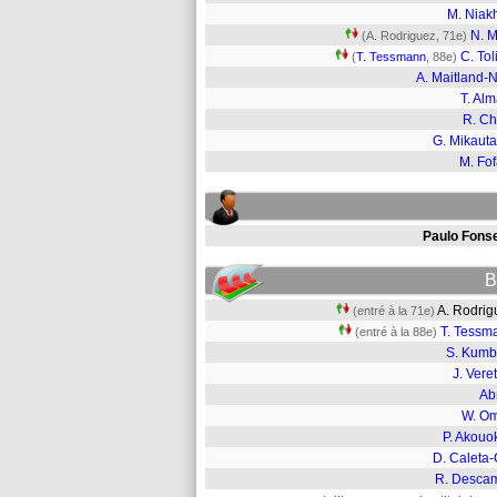
M. Niak
N. M
(A. Rodriguez, 71e)
C. Tol
(
T. Tessmann
, 88e)
A. Maitland-N
T. Al
R. Ch
G. Mikaut
M. Fo
Paulo Fons
B
A. Rodri
(entré à la 71e)
T. Tessm
(entré à la 88e)
S. Kumb
J. Vere
Ab
W. Om
P. Akouo
D. Caleta-
R. Desca