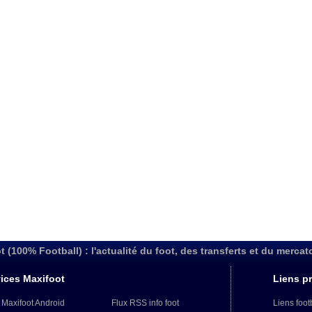
t (100% Football) : l'actualité du foot, des transferts et du mercat
ices Maxifoot
Liens pr
 Maxifoot Android
Flux RSS info foot
Liens foot