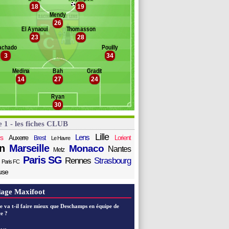
eretout
18
19
Banc des remplaçants
Lens
umbedi
Mendy
26
lgini
essmann
El Aynaoui
Thomasson
lik
odriguez
23
28
Nosakhare Agbonifo
achado
Pouilly
ïd
3
34
ffi
rr
Medina
Bah
Gradit
14
27
24
atriano
aroury
Ryan
jediran
30
e 1 - les fiches CLUB
Lille
Lens
s
Auxerre
Lorient
Brest
Le Havre
n
Marseille
Monaco
Nantes
Metz
Paris SG
Rennes
Strasbourg
Paris FC
use
age Maxifoot
e va t-il faire mieux que Deschamps en équipe de
e ?