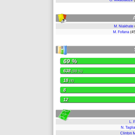
G. Mikautadze
M. Niakhate
M. Fofana
(4
69 %
638
(88 %)
18
(4)
8
12
L. 
N. Taglia
Clinton 