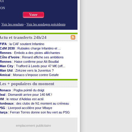
UI
NON
Voter
Voir les resultats
-
Voir les sondages précédents
Actu et transferts 24h/24
FIFA
: la CAF soutient Infantino
CdM 2030
: Rubiales charge Infantino et ...
Rennes
: Embolo a des pistes alléchantes
Côte d'Ivoire
: Renard affiche ses ambitions
Rennes
: Haise confirme pour Aït Boudlal
Man City
: Trafford à Leeds pour 47 M€ (off...
Man Utd
: Zirkzee vers la Juventus ?
Amical
: Monaco s'impose contre Getafe
Nantes
: Der Zakarian et sa relation avec Kita
Les + populaires du moment
OM
: le club prêt à libérer Kondogbia ?
Monaco
: le message touchant d'Akliouche
Monaco
: Pogba pointé du doigt
FIFA
: Tebas en remet une couche
Real
: Diomandé arrive pour 140 M€ !
FIFA
: l'UEFA maintient la pression
OM
: le retour d'Adidas est acté
PSG
: Tebas encense Luis Enrique
Bordeaux
: des clubs de N1 montent au créneau
Real
: Vinicius jusqu'en 2032 (officiel)
PSG
: Liverpool accélère pour Mbaye
Lyon
: Mangala va rejoindre Getafe
Barça
: Ferran Torres donne son feu vert au PSG
OM
: une offre refusée pour Aguerd
PSG
: Luis Enrique satisfait malgré tout
Real
: c'est confirmé pour Vinicius
Man City
: Rodri préfère le Barça au Real !
Troyes
: Junior Diaz jusqu'en 2030 (officiel)
emplacement publicitaire
PSG
: Akliouche a signé (officiel)