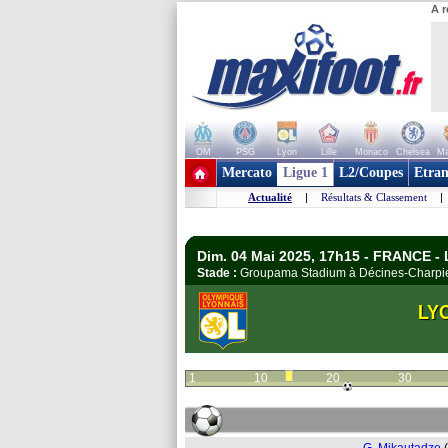
A r
OM
PSG
Lyon
Lille
Monaco
Chelsea
Ma
+ de clubs
Mercato
Ligue 1
L2/Coupes
Etran
Actualité
|
Résultats & Classement
|
Dim. 04 Mai 2025, 17h15 - FRANCE - 
Stade :
Groupama Stadium à Décines-Charp
LY
1
10
20
30