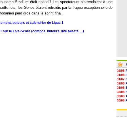
18h50
u Groupama Stadium était chaud ! Les spectateurs s’attendaient à une
18h30
ette fois, les Gones étaient refroidis par la frappe exceptionnelle de
18h20
rhodanien perd gros dans le sprint final.
17h58
sement, buteurs et calendrier de Ligue 1
sur le Live-Score (compos, buteurs, live tweets, ...)
02/08
01/08
31/07
02/08
01/08
03/08
03/08
03/08
03/08
31/07