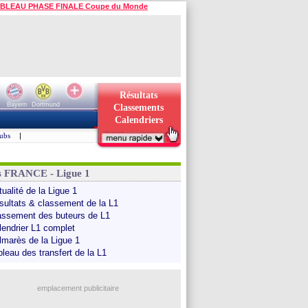
BLEAU PHASE FINALE Coupe du Monde
Résultats
Bayern
Dortmund
Classements
Calendriers
ubs
|
s FRANCE - Ligue 1
ualité de la Ligue 1
sultats & classement de la L1
assement des buteurs de L1
lendrier L1 complet
lmarès de la Ligue 1
bleau des transfert de la L1
emplacement publicitaire