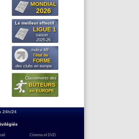
MONDIAL
2026
Le meilleur effectif
LIGUE 1
saison
2025-26
Indice MF :
l'état de
FORME
des clubs en europe
Classements des
BUTEURS
en EUROPE
o 24h/24
ivilégiés
ball
Cinema et DVD