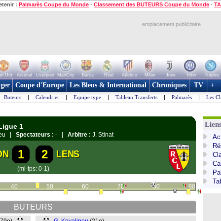
etenir :
Palmarès Coupe du Monde
-
Classement des BUTEURS Coupe du Monde
-
TA
emplacement publicitaire
n Utd
Arsenal
Liverpool
ManCity
Barca
Real
Atletico
Milan
Juve
Inter
Naples
ger
Coupe d'Europe
Les Bleus & International
Chroniques
TV
+
Buteurs
|
Calendrier
|
Equipe type
|
Tableau Transferts
|
Palmarès
|
Les Cl
Lien
Ligue 1
ieu |
Spectateurs :
- |
Arbitre :
J. Stinat
Act
Ré
1
2
ON
LENS
Cl
Ca
(mi-tps: 0-1)
Pa
Ta
40
50
60
70
80
90
BUTEURS