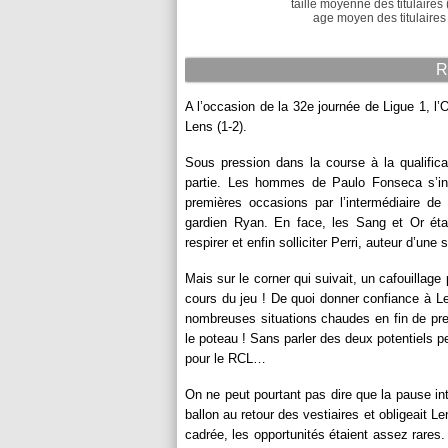
taille moyenne des titulaires 
age moyen des titulaires 
R
A l’occasion de la 32e journée de Ligue 1, l’
Lens (1-2).
Sous pression dans la course à la qualific
partie. Les hommes de Paulo Fonseca s’ins
premières occasions par l’intermédiaire de
gardien Ryan. En face, les Sang et Or étaie
respirer et enfin solliciter Perri, auteur d’un
Mais sur le corner qui suivait, un cafouillage
cours du jeu ! De quoi donner confiance à Le
nombreuses situations chaudes en fin de prem
le poteau ! Sans parler des deux potentiels p
pour le RCL…
On ne peut pourtant pas dire que la pause int
ballon au retour des vestiaires et obligeait 
cadrée, les opportunités étaient assez rares.