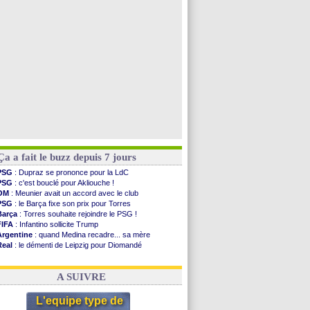
OM
: une offre pour Bulka
PSG
: contrat signé pour Akliouche
Ouganda
: Owori battu à mort à Kampala
Arsenal
: Arteta veut créer une dynastie
Voir les brèves précédentes
Ça a fait le buzz depuis 7 jours
PSG
: Dupraz se prononce pour la LdC
PSG
: c'est bouclé pour Akliouche !
OM
: Meunier avait un accord avec le club
PSG
: le Barça fixe son prix pour Torres
Barça
: Torres souhaite rejoindre le PSG !
FIFA
: Infantino sollicite Trump
Argentine
: quand Medina recadre... sa mère
Real
: le démenti de Leipzig pour Diomandé
OM
: Paixão attire un 2e club anglais
FIFA
: le conseiller d'Infantino démissionne !
A SUIVRE
L'equipe type de