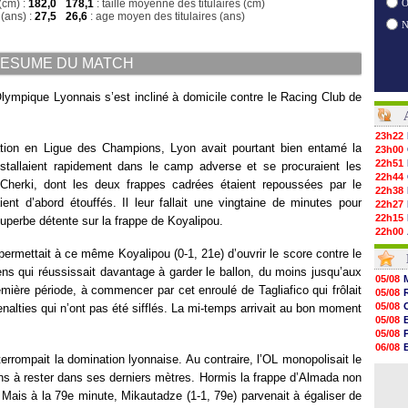
(cm) :
182,0
178,1
: taille moyenne des titulaires (cm)
O
(ans) :
27,5
26,6
: age moyen des titulaires (ans)
ESUME DU MATCH
Olympique Lyonnais s’est incliné à domicile contre le Racing Club de
23h22
ation en Ligue des Champions, Lyon avait pourtant bien entamé la
23h00
22h51
tallaient rapidement dans le camp adverse et se procuraient les
22h44
 Cherki, dont les deux frappes cadrées étaient repoussées par le
22h38
nt d’abord étouffés. Il leur fallait une vingtaine de minutes pour
22h27
22h15
e superbe détente sur la frappe de Koyalipou.
22h00
21h48
 permettait à ce même Koyalipou (0-1, 21e) d’ouvrir le score contre le
21h39
ns qui réussissait davantage à garder le ballon, du moins jusqu’aux
21h26
05/08
21h05
ière période, à commencer par cet enroulé de Tagliafico qui frôlait
05/08
20h47
05/08
enalties qui n’ont pas été sifflés. La mi-temps arrivait au bon moment
20h30
05/08
20h18
05/08
20h04
06/08
19h47
errompait la domination lyonnaise. Au contraire, l’OL monopolisait le
06/08
19h34
06/08
Lens à rester dans ses derniers mètres. Hormis la frappe d’Almada non
19h14
 Mais à la 79e minute, Mikautadze (1-1, 79e) parvenait à égaliser de
19h06