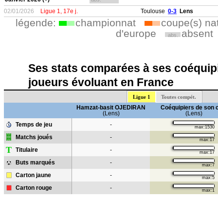
02/01/2026
Ligue 1, 17e j.
Toulouse
0-3
Lens
légende:
championnat
coupe(s) na
d'europe
absent
abs.
Ses stats comparées à ses coéquipi
joueurs évoluant en France
Ligue 1
Toutes compét.
Hamzat-basit OJEDIRAN
Coéquipiers de son 
(Lens)
(Lens)
Temps de jeu
-
max:1530
Matchs joués
-
max:17
T
Titulaire
-
max:17
Buts marqués
-
max:7
Carton jaune
-
max:5
Carton rouge
-
max:1