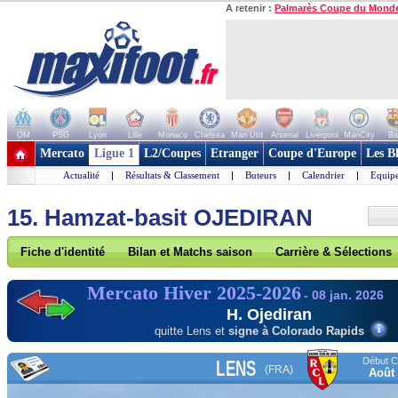
A retenir :
Palmarès Coupe du Mond
OM
PSG
Lyon
Lille
Monaco
Chelsea
Man Utd
Arsenal
Liverpool
ManCity
Ba
+ de clubs
Mercato
Ligue 1
L2/Coupes
Etranger
Coupe d'Europe
Les B
Actualité
|
Résultats & Classement
|
Buteurs
|
Calendrier
|
Equipe
15. Hamzat-basit OJEDIRAN
Fiche d'identité
Bilan et Matchs saison
Carrière & Sélections
Mercato Hiver 2025-2026
- 08 jan. 2026
H. Ojediran
quitte Lens et
signe à Colorado Rapids
Début Co
LENS
(FRA)
Août