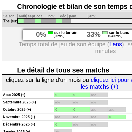
Chronologie et bilan de son temps 
Saison
août
sept.
oct.
nov.
déc.
janv.
janv.
Tps jeu:
0%
sur le terrain
33%
sur le banc
(0 min.)
(540 min.)
Temps total de jeu de son équipe (
Lens
), 
minutes
Le détail de tous ses matchs
cliquez sur la ligne d'un mois ou
cliquez ici pour 
les matchs (+)
Aout 2025 (+)
0
0
abs.
Septembre 2025 (+)
abs.
abs.
abs.
Octobre 2025 (+)
0
0
abs.
abs.
Novembre 2025 (+)
abs.
abs.
abs.
0
Décembre 2025 (+)
0
abs.
abs.
Janvier 2026 (+)
abs.