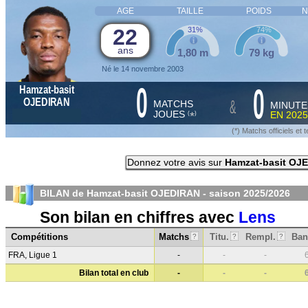
AGE
TAILLE
POIDS
N
22
31%
74%
ans
1,80 m
79 kg
Né le 14 novembre 2003
0
0
Hamzat-basit
&
OJEDIRAN
MATCHS
MINUTE
JOUES
EN
2025
*
(
)
(*) Matchs officiels e
Donnez votre avis sur
Hamzat-basit OJ
BILAN de Hamzat-basit OJEDIRAN - saison
2025/2026
Son bilan en chiffres avec
Lens
Compétitions
Matchs
Titu.
Rempl.
Ban
?
?
?
FRA, Ligue 1
-
-
-
Bilan total en club
-
-
-