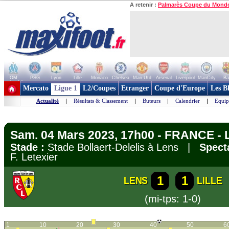
A retenir :
Palmarès Coupe du Mond
OM
PSG
Lyon
Lille
Monaco
Chelsea
Man Utd
Arsenal
Liverpool
ManCity
Ba
+ de clubs
Mercato
Ligue 1
L2/Coupes
Etranger
Coupe d'Europe
Les B
Actualité
|
Résultats & Classement
|
Buteurs
|
Calendrier
|
Equip
Sam. 04 Mars 2023, 17h00 - FRANCE - 
Stade :
Stade Bollaert-Delelis à Lens |
Spect
F. Letexier
1
1
LENS
LILLE
(mi-tps: 1-0)
1
10
20
30
40
50
6