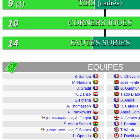
9
TIRS
(cadrés)
(1)
10
CORNERS JOUES
14
FAUTES SUBIES
EQUIPES
B. Samba
L. Chevalie
M. Haïdara
José Fonte
J. Gradit
G. Gudmun
K. Danso
Tiago Djaló
S. Fofana
B. André
A. Thomasson
R. Cabella
P. Frankowski
André Gom
A. Fulgini
A. Gomes
(
D. Machado
, 68e)
(
S. Abdul Samed
J. Bamba
F. Sotoca
T. Weah
(
David Costa
, 76e)
L. Openda
J. David
(
M.