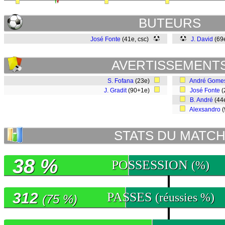
BUTEURS
José Fonte
(41e, csc)
J. David
(69
AVERTISSEMENT
S. Fofana
(23e)
André Gome
J. Gradit
(90+1e)
José Fonte
(
B. André
(44
Alexsandro
(
STATS DU MATC
38 %
POSSESSION
(%)
312
PASSES
(réussies %)
(75 %)