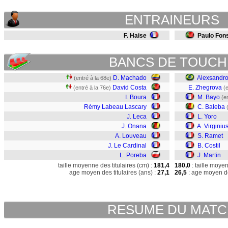
ENTRAINEURS
F. Haise
Paulo Fon
BANCS DE TOUCH
D. Machado
Alexsandr
(entré à la 68e)
David Costa
E. Zhegrova
(entré à la 76e)
(
I. Boura
M. Bayo
(e
Rémy Labeau Lascary
C. Baleba
J. Leca
L. Yoro
J. Onana
A. Virginiu
A. Louveau
S. Ramet
J. Le Cardinal
B. Costil
L. Poreba
J. Martin
taille moyenne des titulaires (cm) :
181,4
180,0
: taille moye
age moyen des titulaires (ans) :
27,1
26,5
: age moyen de
RESUME DU MAT