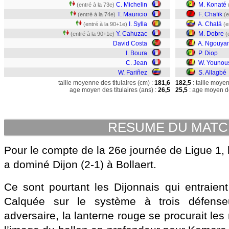
C. Michelin
M. Konaté
(entré à la 73e)
T. Mauricio
F. Chafik
(entré à la 74e)
(e
I. Sylla
A. Chalá
(entré à la 90+1e)
(e
Y. Cahuzac
M. Dobre
(entré à la 90+1e)
(
David Costa
A. Ngouya
I. Boura
P. Diop
C. Jean
W. Younou
W. Fariñez
S. Allagbé
taille moyenne des titulaires (cm) :
181,6
182,5
: taille moye
age moyen des titulaires (ans) :
26,5
25,5
: age moyen de
RESUME DU MAT
Pour le compte de la 26e journée de Ligue 1,
a dominé Dijon (2-1) à Bollaert.
Ce sont pourtant les Dijonnais qui entraient
Calquée sur le système à trois défense
adversaire, la lanterne rouge se procurait les 