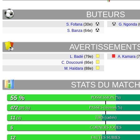
BUTEURS
S. Fofana
(30e)
G. Ngonda
(
S. Banza
(64e)
AVERTISSEMENT
L. Badé
(79e)
A. Kamara
(
C. Doucouré
(86e)
M. Haïdara
(88e)
STATS DU MATC
55 %
POSSESSION
(%)
472
PASSES
(réussies %)
(85 %)
11
TIRS
(cadrés)
(4)
5
CORNERS JOUES
12
FAUTES SUBIES