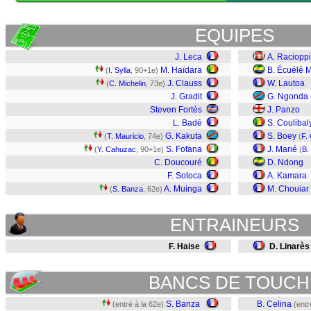
EQUIPES
J. Leca
A. Racioppi
M. Haïdara
B. Écuélé 
(
I. Sylla
, 90+1e)
J. Clauss
W. Lautoa
(
C. Michelin
, 73e)
J. Gradit
G. Ngonda
Steven Fortès
J. Panzo
L. Badé
S. Coulibal
G. Kakuta
S. Boey
(
T. Mauricio
, 74e)
(
F.
S. Fofana
J. Marié
(
Y. Cahuzac
, 90+1e)
(
B.
C. Doucouré
D. Ndong
F. Sotoca
A. Kamara
A. Muinga
M. Chouiar
(
S. Banza
, 62e)
ENTRAINEURS
F. Haise
D. Linarès
BANCS DE TOUCH
S. Banza
B. Celina
(entré à la 62e)
(entr