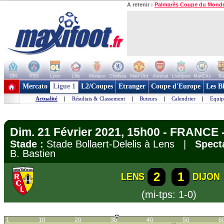
A retenir :
Palmarès Coupe du Mond
OM
PSG
Lyon
Lille
Monaco
Chelsea
Man Utd
Arsenal
Liverpool
ManCity
Ba
+ de clubs
Mercato
Ligue 1
L2/Coupes
Etranger
Coupe d'Europe
Les B
Actualité
|
Résultats & Classement
|
Buteurs
|
Calendrier
|
Equip
Dim. 21 Février 2021, 15h00 - FRANCE -
Stade :
Stade Bollaert-Delelis à Lens |
Spect
B. Bastien
2
1
LENS
DIJON
(mi-tps: 1-0)
1
10
20
30
40
50
6