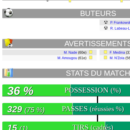
BUTEURS
P. Frankows
R. Labeau-L
AVERTISSEMENT
M. Nade
(60e)
F. Medina
(3
M. Amougou
(61e)
M. N'Zola
(5
STATS DU MATC
36 %
POSSESSION
(%)
329
PASSES
(réussies %)
(75 %)
15
TIRS
(cadrés)
(1)