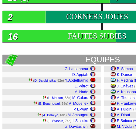
2
CORNERS JOUES
16
FAUTES SUBIES
EQUIPES
G. Larsonneur
B. Samba
D. Appiah
K. Danso
Y. Abdelhamid
F. Medina
(
D. Batubinsika
, 82e)
(
L. Pétrot
J. Chávez
(
M. Nade
A. Khusano
M. Cafaro
A. Thomas
(
L. Mouton
, 68e)
A. Moueffek
P. Frankows
(
B. Bouchouari
, 68e)
P. Ekwah
A. Fulgini
(
M. Amougou
A. Diouf
(
A. Boakye
, 68e)
I. Sissoko
F. Sotoca
(
L. Stassin
, 74e)
(
W
Z. Davitashvili
M. N'Zola
(