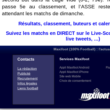
passe 5e au classement, et l’ASSE rest
attendant les matchs de dimanche.
Résultats, classement, buteurs et cale
Suivez les matchs en DIRECT sur le Live-Sc
live tweets, ...)
Maxifoot (100% Football) : l'actua
Services Maxifoot
Contacts
Appli Maxifoot Android
Flu
La rédaction
Appli Maxifoot iPhone
Publicité
Site web Mobile
Recrutement
Choix de consentement
Infos légales
Liens football