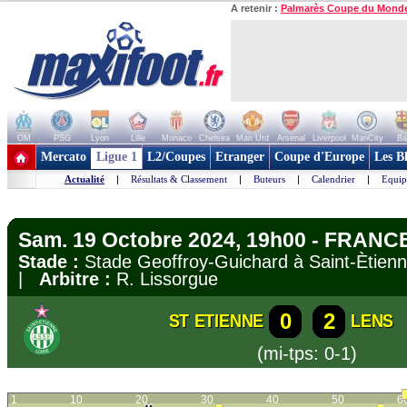
A retenir :
Palmarès Coupe du Mond
OM
PSG
Lyon
Lille
Monaco
Chelsea
Man Utd
Arsenal
Liverpool
ManCity
Ba
+ de clubs
Mercato
Ligue 1
L2/Coupes
Etranger
Coupe d'Europe
Les B
Actualité
|
Résultats & Classement
|
Buteurs
|
Calendrier
|
Equip
Sam. 19 Octobre 2024, 19h00 - FRANCE
Stade :
Stade Geoffroy-Guichard à Saint-Èti
|
Arbitre :
R. Lissorgue
0
2
ST ETIENNE
LENS
(mi-tps: 0-1)
1
10
20
30
40
50
6