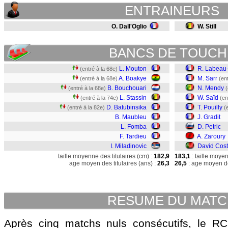
ENTRAINEURS
O. Dall'Oglio
W. Still
BANCS DE TOUCH
L. Mouton
R. Labeau
(entré à la 68e)
A. Boakye
M. Sarr
(entré à la 68e)
(en
B. Bouchouari
N. Mendy
(entré à la 68e)
(
L. Stassin
W. Saïd
(entré à la 74e)
(en
D. Batubinsika
T. Pouilly
(entré à la 82e)
(
B. Maubleu
J. Gradit
L. Fomba
D. Petric
F. Tardieu
A. Zaroury
I. Miladinovic
David Cos
taille moyenne des titulaires (cm) :
182,9
183,1
: taille moye
age moyen des titulaires (ans) :
26,3
26,5
: age moyen de
RESUME DU MAT
Après cinq matchs nuls consécutifs, le R