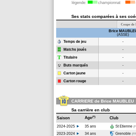
légende:
championnat
Ses stats comparées à ses coéq
Coupe de 
Brice MAUBLE
(ASSE)
Temps de jeu
-
Matchs joués
-
T
Titulaire
-
Buts marqués
-
Carton jaune
-
Carton rouge
-
CARRIERE de Brice MAUBLEU
Sa carrière en club
(*)
Age
Saison
Club
2024-2025
35 ans
St Etienne
(
2023-2024
34 ans
Grenoble
(F