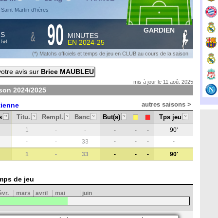
Saint-Martin-d'hères
90
GARDIEN
&
HS
MINUTES
S
EN
2024-25
*
(
)
(*) Matchs officiels et temps de jeu en CLUB au cours de la saison
otre avis sur
Brice MAUBLEU
mis à jour le 11 aoû. 2025
ison
2024/2025
autres saisons >
tienne
s
Titu.
Rempl.
Banc
But(s)
Tps jeu
?
?
?
?
?
?
1
-
-
-
-
-
90'
-
-
33
-
-
-
-
1
-
33
-
-
-
90'
mps de jeu
évr.
mars
avril
mai
juin