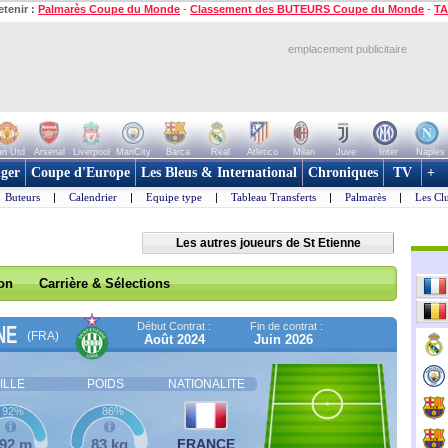
etenir :
Palmarès Coupe du Monde
-
Classement des BUTEURS Coupe du Monde
-
TA
emplacement publicitaire
n Utd
Arsenal
Liverpool
ManCity
Barca
Real
Atletico
Milan
Juve
Inter
Naples
ger
Coupe d'Europe
Les Bleus & International
Chroniques
TV
+
Buteurs
|
Calendrier
|
Equipe type
|
Tableau Transferts
|
Palmarès
|
Les Cl
Les autres joueurs de St Etienne
son
Carrière & Sélections
Début Contrat :
Fin de contrat :
NE
(FRA)
Août 2024
Juin 2026
ILLE
POIDS
NATIONALITE
92%
86%
,92 m
83 kg
FRANCE