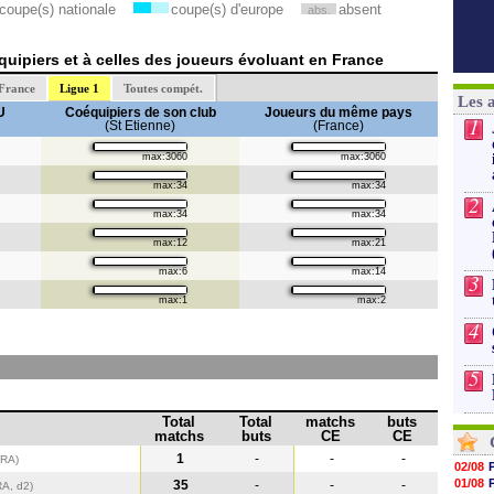
coupe(s) nationale
coupe(s) d'europe
absent
abs.
uipiers et à celles des joueurs évoluant en France
France
Ligue 1
Toutes compét.
Les 
U
Coéquipiers de son club
Joueurs du même pays
1
(St Etienne)
(France)
max:3060
max:3060
max:34
max:34
2
max:34
max:34
max:12
max:21
max:6
max:14
3
max:1
max:2
4
5
Total
Total
matchs
buts
matchs
buts
CE
CE
1
-
-
-
FRA)
02/08
01/08
35
-
-
-
RA, d2)