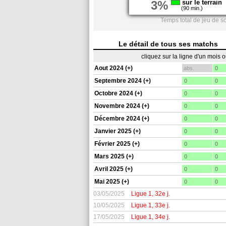
3%
sur le terrain
(90 min.)
Temps total de jeu de s
Le détail de tous ses matchs
cliquez sur la ligne d'un mois 
Aout 2024 (+)
abs.
0
Septembre 2024 (+)
0
0
Octobre 2024 (+)
0
0
Novembre 2024 (+)
0
0
Décembre 2024 (+)
0
0
Janvier 2025 (+)
0
0
Février 2025 (+)
0
0
Mars 2025 (+)
0
0
Avril 2025 (+)
0
0
Mai 2025 (+)
0
0
03/05/2025
Ligue 1, 32e j.
10/05/2025
Ligue 1, 33e j.
17/05/2025
Ligue 1, 34e j.