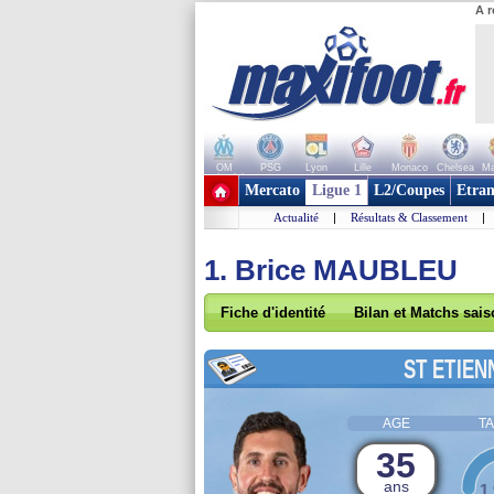
A r
OM
PSG
Lyon
Lille
Monaco
Chelsea
Ma
+ de clubs
Mercato
Ligue 1
L2/Coupes
Etran
Actualité
|
Résultats & Classement
|
1. Brice MAUBLEU
Fiche d'identité
Bilan et Matchs sai
ST ETIEN
AGE
TA
35
ans
1