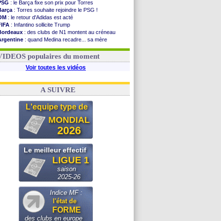
PSG
: le Barça fixe son prix pour Torres
Barça
: Torres souhaite rejoindre le PSG !
OM
: le retour d'Adidas est acté
FIFA
: Infantino sollicite Trump
Bordeaux
: des clubs de N1 montent au créneau
Argentine
: quand Medina recadre... sa mère
Real
: le démenti de Leipzig pour Diomandé
OM
: Paixão attire un 2e club anglais
VIDEOS populaires du moment
Voir toutes les vidéos
A SUIVRE
L'equipe type de
MONDIAL
2026
Le meilleur effectif
LIGUE 1
saison
2025-26
Indice MF :
l'état de
FORME
des clubs en europe