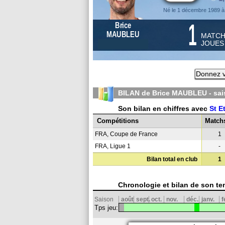
Né le 1 décembre 1989 à 
1
Brice
MAUBLEU
MATC
JOUE
Donnez v
BILAN de Brice MAUBLEU - sa
Son bilan en chiffres avec
St E
Compétitions
Match
FRA, Coupe de France
1
FRA, Ligue 1
-
Bilan total en club
1
Chronologie et bilan de son te
Saison
août
sept.
oct.
nov.
déc.
janv.
f
Tps jeu: