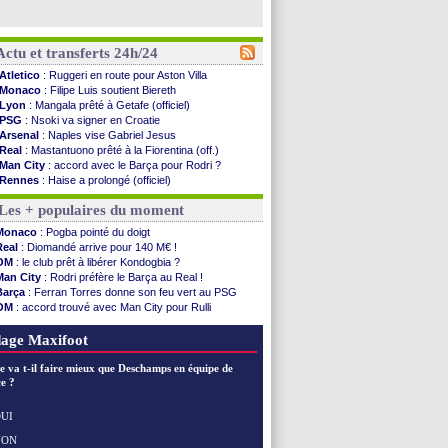
Actu et transferts 24h/24
Atletico
: Ruggeri en route pour Aston Villa
Monaco
: Filipe Luis soutient Biereth
Lyon
: Mangala prêté à Getafe (officiel)
PSG
: Nsoki va signer en Croatie
Arsenal
: Naples vise Gabriel Jesus
Real
: Mastantuono prêté à la Fiorentina (off.)
Man City
: accord avec le Barça pour Rodri ?
Rennes
: Haise a prolongé (officiel)
Palace
: Tomiyasu a convaincu (officiel)
Les + populaires du moment
OM
: B. Genesio - "ce n'est pas idéal"
TFC
: Sion Oppong signe pour 4 ans (officiel)
Monaco
: Pogba pointé du doigt
PSG
: Liverpool va proposer 115 M€ pour ...
Real
: Diomandé arrive pour 140 M€ !
Norvège
: la démission d'Infantino réclamée
OM
: le club prêt à libérer Kondogbia ?
PSG
: Mbaye, deux pistes se détachent
Man City
: Rodri préfère le Barça au Real !
Monaco
: Filipe Luis veut remplacer Akliouche
Barça
: Ferran Torres donne son feu vert au PSG
Grenade
: Luca Zidane va changer de club
OM
: accord trouvé avec Man City pour Rulli
Juve
: Zhegrova très clair sur son futur
PSG
: l'étonnante rumeur Gusto
OM
: Aguerd, le plan B de Naples
OM
: une offre pour Bulka
age Maxifoot
Arsenal
: Guimarães a signé son contrat
Nantes
: direction Chypre pour Duverne
e va t-il faire mieux que Deschamps en équipe de
Monaco
: le remplaçant d'Akliouche en ...
e ?
Man Utd
: Bayindir signe au Celta (officiel)
Man City
: Enzo Fernandez pour l'après-Rodri ?
UI
Naples
: l'option Monaco pour Lukaku !
NON
Voir les brèves précédentes