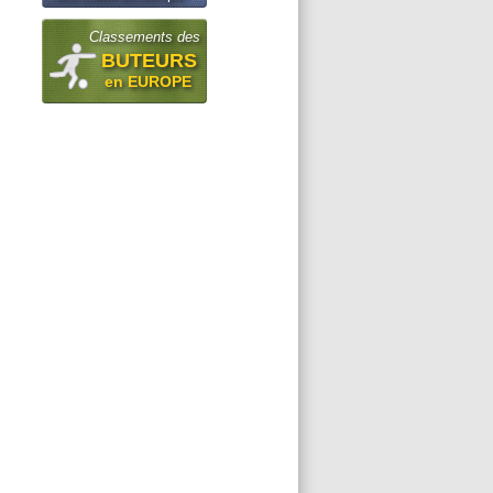
Classements des
BUTEURS
en EUROPE