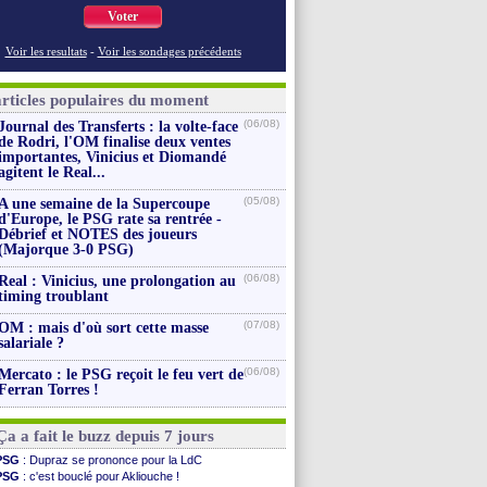
Voter
Voir les resultats
-
Voir les sondages précédents
articles populaires du moment
(06/08)
Journal des Transferts : la volte-face
de Rodri, l'OM finalise deux ventes
importantes, Vinicius et Diomandé
agitent le Real...
(05/08)
A une semaine de la Supercoupe
d'Europe, le PSG rate sa rentrée -
Débrief et NOTES des joueurs
(Majorque 3-0 PSG)
(06/08)
Real : Vinicius, une prolongation au
timing troublant
(07/08)
OM : mais d'où sort cette masse
salariale ?
(06/08)
Mercato : le PSG reçoit le feu vert de
Ferran Torres !
Ça a fait le buzz depuis 7 jours
PSG
: Dupraz se prononce pour la LdC
PSG
: c'est bouclé pour Akliouche !