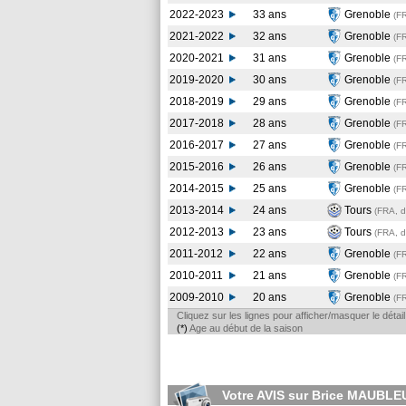
2022-2023
33 ans
Grenoble
(F
2021-2022
32 ans
Grenoble
(F
2020-2021
31 ans
Grenoble
(F
2019-2020
30 ans
Grenoble
(F
2018-2019
29 ans
Grenoble
(F
2017-2018
28 ans
Grenoble
(F
2016-2017
27 ans
Grenoble
(F
2015-2016
26 ans
Grenoble
(F
2014-2015
25 ans
Grenoble
(F
2013-2014
24 ans
Tours
(FRA, d
2012-2013
23 ans
Tours
(FRA, d
2011-2012
22 ans
Grenoble
(F
2010-2011
21 ans
Grenoble
(F
2009-2010
20 ans
Grenoble
(F
Cliquez sur les lignes pour afficher/masquer le déta
(*)
Age au début de la saison
Votre AVIS sur Brice MAUBLE