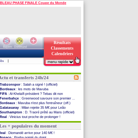
BLEAU PHASE FINALE Coupe du Monde
Résultats
Bayern
Dortmund
Classements
Calendriers
ubs
|
Actu et transferts 24h/24
Trabzonspor
: Salah a signé ! (officiel)
Bordeaux
: les mots de Mavuba
FIFA
: Al-Khelaïfi président ? Tebas dit non
Fenerbahçe
: Greenwood savoure son premier ...
Bordeaux
: Mavuba n'est plus l'entraîneur (off.)
Galatasaray
: Milan rejette 35 M€ pour Leão
Southampton
: D. Traoré prêté au Mans (officiel)
Real
: Vinicius tout proche de prolonger !
VIDEO
: un accueil impressionnant pour Salah !
Les + populaires du moment
Real
: Diomandé attendu ce jeudi à Madrid !
Real
: Rodri, la piste Barça se confirme
Real
: Diomandé arrive pour 140 M€ !
PSG
: Akliouche arrive ce jeudi à Paris !
Monaco
: Pogba pointé du doigt