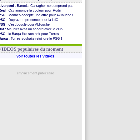
Liverpool
: Barcola, Carragher ne comprend pas
Real
: City annonce la couleur pour Rodri
PSG
: Monaco accepte une offre pour Akliouche !
PSG
: Dupraz se prononce pour la LdC
PSG
: c'est bouclé pour Akliouche !
OM
: Meunier avait un accord avec le club
PSG
: le Barça fixe son prix pour Torres
Barça
: Torres souhaite rejoindre le PSG !
FIFA
: Infantino sollicite Trump
Argentine
: quand Medina recadre... sa mère
VIDEOS populaires du moment
Voir toutes les vidéos
emplacement publicitaire