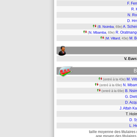
F. Fer
R. 
N. R
D. Hr
A. Schei
(
B. Nsimba
, 69e)
R. Oratman
(
N. Mbamba
, 69e)
M. B
(
M. Viltard
, 43e)
V. Euvr
B
M. Vil
(entré à la 43e)
N. Mba
(entré à la 69e)
B. Nsi
(entré à la 69e)
G. Die
D. Acq
J. Attah Ka
T. Ho
D. S
L. H
taille moyenne des titulaires 
age moyen des titulaires 