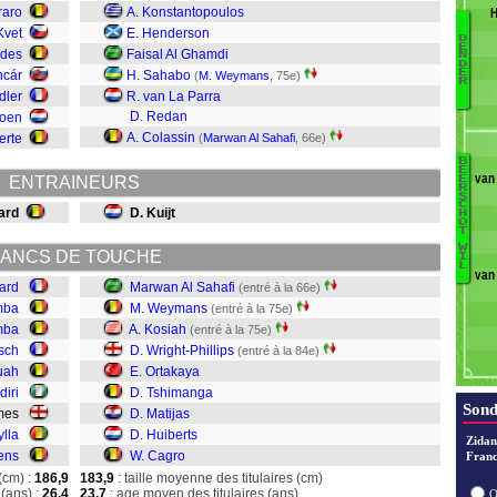
raro
A. Konstantopoulos
H
Kvet
E. Henderson
D
E
odes
Faisal Al Ghamdi
H
N
D
E
ncár
H. Sahabo
(
M. Weymans
, 75e)
Sy
R
dler
R. van La Parra
H
D. Redan
goen
A
A. Colassin
A
erte
(
Marwan Al Sahafi
, 66e)
D
B
B
E
N
van
ENTRAINEURS
E
R
C
S
M
C
ard
D. Kuijt
H
H
Vi
O
T
Ma
W
ANCS DE TOUCHE
T
I
L
van
.
O
tard
Marwan Al Sahafi
(entré à la 66e)
W
mba
M. Weymans
(entré à la 75e)
K
mba
A. Kosiah
(entré à la 75e)
W
tsch
D. Wright-Phillips
(entré à la 84e)
uah
E. Ortakaya
diri
D. Tshimanga
Sond
lmes
D. Matijas
ylla
D. Huiberts
Zidan
ens
W. Cagro
Franc
(cm) :
186,9
183,9
: taille moyenne des titulaires (cm)
(ans) :
26,4
23,7
: age moyen des titulaires (ans)
O