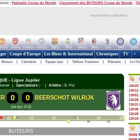
etenir :
Palmarès Coupe du Monde
-
Classement des BUTEURS Coupe du Monde
-
TA
emplacement publicitaire
n Utd
Arsenal
Liverpool
ManCity
Barca
Real
Atletico
Milan
Juve
Inter
Naples
ger
Coupe d'Europe
Les Bleus & International
Chroniques
TV
+
Buteurs
|
Calendrier
|
Equipe type
|
Tableau Transferts
|
Palmarès
|
Les Cl
QUE - Ligue Jupiler
rleeuw |
Spectateurs :
- |
Arbitre :
B. Put
14h25
14h12
13h51
0
0
ER
BEERSCHOT WILRIJK
13h29
13h11
(mi-tps: 0-0)
12h46
12h28
40
50
60
70
80
90
12h10
11h58
11h35
BUTEURS
11h19
05/08
11h07
05/08