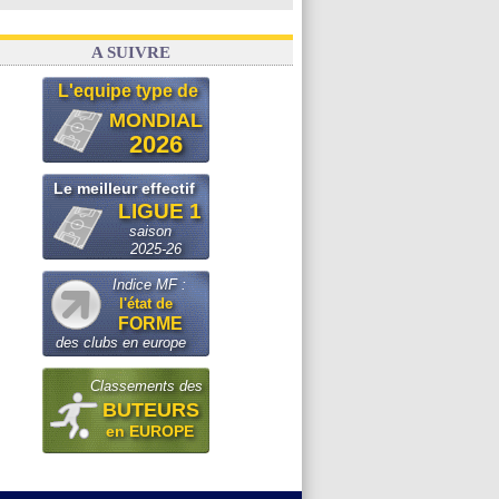
A SUIVRE
L'equipe type de
MONDIAL
2026
Le meilleur effectif
LIGUE 1
saison
2025-26
Indice MF :
l'état de
FORME
des clubs en europe
Classements des
BUTEURS
en EUROPE