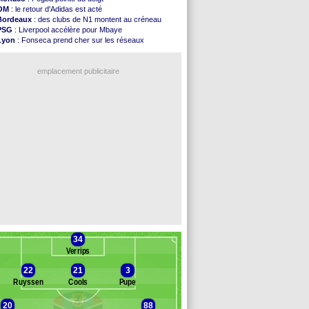
Médias
: la Liga quitte beIN Sports !
OM
: le retour d'Adidas est acté
PSG
: pas d'inquiétude pour Rafael Pol
Bordeaux
: des clubs de N1 montent au créneau
Real
: ça se complique pour Rodri !
PSG
: Liverpool accélère pour Mbaye
Barça
: Ferran Torres donne son feu vert au ...
Lyon
: Fonseca prend cher sur les réseaux
FIFA
: des excuses après le projet
Trabzonspor
: une annonce pour Salah !
Abha
: c'est fait pour Fekir (officiel)
Real
: une nouvelle offre pour Vinicius
Real
: réponse imminente de Vinicius
emplacement publicitaire
Arsenal
: Nørgaard transféré à Everton (off.)
Al-Ahli
: Deschamps a discuté !
PSG
: Luis Enrique satisfait malgré tout
Monaco
: Pogba pointé du doigt
Rennes
: Zabiri n'est pas fan de la L1
Voir les brèves précédentes
34
Verrips
22
21
3
Ruyssen
Cools
Pupe
20
88