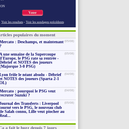
NON
Voter
Voir les resultats
-
Voir les sondages précédents
articles populaires du moment
(05/08)
Mercato : Deschamps, et maintenant
?
(05/08)
A une semaine de la Supercoupe
d'Europe, le PSG rate sa rentrée -
Débrief et NOTES des joueurs
(Majorque 3-0 PSG)
(04/08)
Lyon frôle le néant absolu - Débrief
et NOTES des joueurs (Sparta 2-1
OL)
(04/08)
Mercato : pourquoi le PSG veut
recruter Suzuki ?
(05/08)
Journal des Transferts : Liverpool
tourné vers le PSG, le nouveau club
de Salah connu, Lille veut piocher au
Real...
Ça a fait le buzz depuis 7 jours