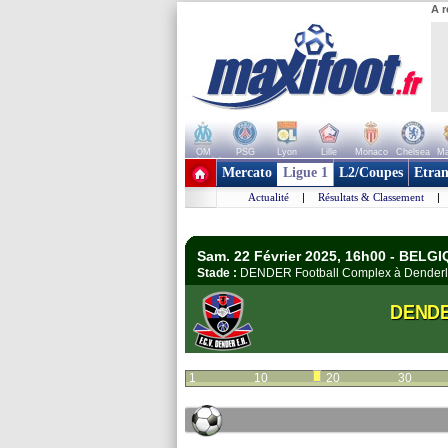
A r
OM
PSG
Lyon
Lille
Monaco
Chelsea
Ma
+ de clubs
Mercato
Ligue 1
L2/Coupes
Etran
Actualité
|
Résultats & Classement
|
Sam. 22 Février 2025, 16h00 - BELGI
Stade :
DENDER Football Complex à Dende
DEND
1
10
20
30