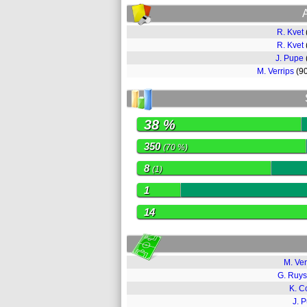
R. Kvet
R. Kvet
J. Pupe
M. Verrips
(9
38 %
350
(70 %)
8
(1)
1
14
M. Ver
G. Ruy
K. C
J. 