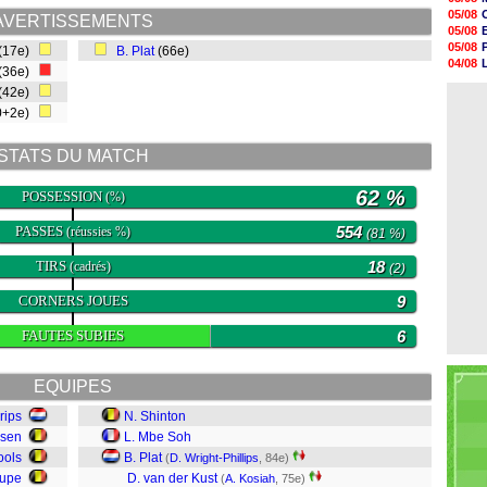
10h53
05/08
AVERTISSEMENTS
10h36
05/08
10h13
05/08
(17e)
B. Plat
(66e)
09h51
04/08
(36e)
09h32
04/08
09h11
(42e)
05/08
08h57
0+2e)
08h39
08h22
STATS DU MATCH
00h06
05/08
05/08
62 %
POSSESSION
(%)
PASSES
554
(réussies %)
(81 %)
TIRS
18
(cadrés)
(2)
CORNERS JOUES
9
FAUTES SUBIES
6
EQUIPES
rips
N. Shinton
ssen
L. Mbe Soh
ools
B. Plat
(
D. Wright-Phillips
, 84e)
Pupe
D. van der Kust
(
A. Kosiah
, 75e)