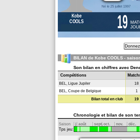
Né le 25 juillet 1997
19
Kobe
COOLS
MAT
JOU
Donnez 
BILAN de Kobe COOLS - sais
Son bilan en chiffres avec Den
Compétitions
Match
BEL, Ligue Jupiler
18
BEL, Coupe de Belgique
1
Bilan total en club
19
Chronologie et bilan de son te
Saison
j
août
sept.
oct.
nov.
déc.
Tps jeu: