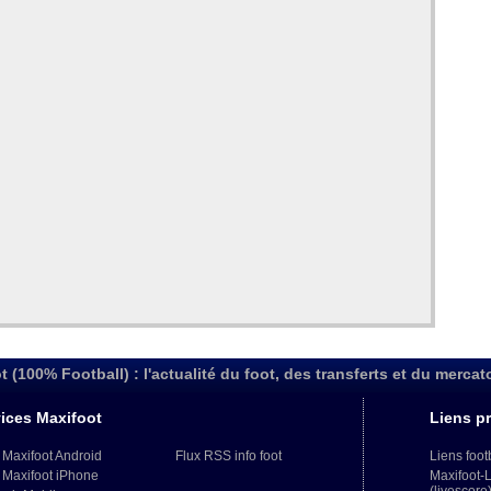
t (100% Football) : l'actualité du foot, des transferts et du mercat
ices Maxifoot
Liens pr
 Maxifoot Android
Flux RSS info foot
Liens foot
 Maxifoot iPhone
Maxifoot-