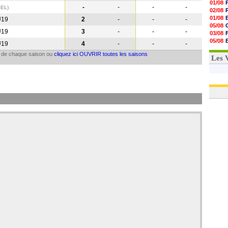
01/08
-
-
-
-
BEL
)
02/08
01/08
U19
2
-
-
-
05/08
U19
3
-
-
-
03/08
05/08
U19
4
-
-
-
03/08
il de chaque saison ou
cliquez ici OUVRIR toutes les saisons
03/08
Les 