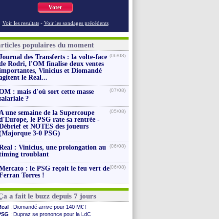
Voter
Voir les resultats
-
Voir les sondages précédents
articles populaires du moment
(06/08)
Journal des Transferts : la volte-face
de Rodri, l'OM finalise deux ventes
importantes, Vinicius et Diomandé
agitent le Real...
(07/08)
OM : mais d'où sort cette masse
salariale ?
(05/08)
A une semaine de la Supercoupe
d'Europe, le PSG rate sa rentrée -
Débrief et NOTES des joueurs
(Majorque 3-0 PSG)
(06/08)
Real : Vinicius, une prolongation au
timing troublant
(06/08)
Mercato : le PSG reçoit le feu vert de
Ferran Torres !
Ça a fait le buzz depuis 7 jours
Real
: Diomandé arrive pour 140 M€ !
PSG
: Dupraz se prononce pour la LdC