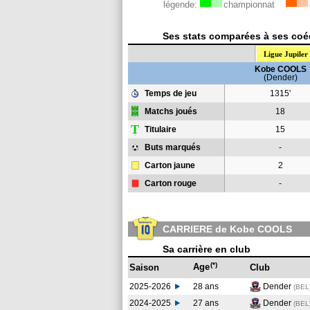
légende:
championnat
Ses stats comparées à ses coéq
Ligue Jupiler
Kobe COOLS
(Dender)
Temps de jeu
1315'
Matchs joués
18
T
Titulaire
15
Buts marqués
-
Carton jaune
2
Carton rouge
-
CARRIERE de Kobe COOLS
Sa carrière en club
(*)
Age
Saison
Club
2025-2026
28 ans
Dender
(BEL
2024-2025
27 ans
Dender
(BEL