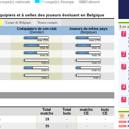
coupe(s) nationale
coupe(s) d'europe
absent
abs.
uipiers et à celles des joueurs évoluant en Belgique
Coupe de Belgique
Toutes compét.
Les 
Coéquipiers de son club
Joueurs du même pays
1
(Dender)
(Belgique)
max:2531
max:2700
max:30
max:31
2
max:30
max:30
max:8
max:13
3
max:6
max:12
max:2
max:2
4
5
Total
Total
matchs
buts
matchs
buts
CE
CE
19
-
-
-
)
05/08
35
-
-
-
02/08
)