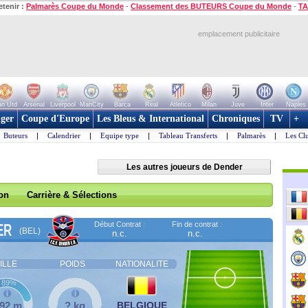
etenir :
Palmarès Coupe du Monde
-
Classement des BUTEURS Coupe du Monde
-
TA
emplacement publicitaire
n Utd
Arsenal
Liverpool
ManCity
Barca
Real
Atletico
Milan
Juve
Inter
Naples
ger
Coupe d'Europe
Les Bleus & International
Chroniques
TV
+
Buteurs
|
Calendrier
|
Equipe type
|
Tableau Transferts
|
Palmarès
|
Les Cl
Les autres joueurs de Dender
son
Carrière & Sélections
Début Contrat :
Fin de contrat :
ER
(BEL)
n.c.
n.c.
ILLE
POIDS
NATIONALITE
89%
,92 m
? kg
BELGIQUE