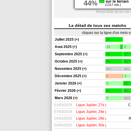
44%
sur le terrain
(1317 min.)
Temps total de jeu de
Le détail de tous ses matchs
cliquez sur la ligne d'un mois 
Juillet 2025 (+)
90
Aout 2025 (+)
14
0
Septembre 2025 (+)
90
57
Octobre 2025 (+)
90
83
Novembre 2025 (+)
abs.
abs.
Décembre 2025 (+)
2
3
Janvier 2026 (+)
0
90
Février 2026 (+)
90
90
Mars 2026 (+)
0
abs.
01/03/2026
Ligue Jupiler, 27e j.
C
07/03/2026
Ligue Jupiler, 28e j.
14/03/2026
Ligue Jupiler, 29e j.
R
22/03/2026
Ligue Jupiler, 30e j.