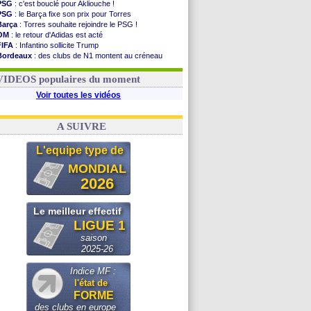
PSG
: c'est bouclé pour Akliouche !
PSG
: le Barça fixe son prix pour Torres
Barça
: Torres souhaite rejoindre le PSG !
OM
: le retour d'Adidas est acté
FIFA
: Infantino sollicite Trump
Bordeaux
: des clubs de N1 montent au créneau
Argentine
: quand Medina recadre... sa mère
Real
: le démenti de Leipzig pour Diomandé
VIDEOS populaires du moment
Voir toutes les vidéos
A SUIVRE
L'equipe type de
MONDIAL
2026
Le meilleur effectif
LIGUE 1
saison
2025-26
Indice MF :
l'état de
FORME
des clubs en europe