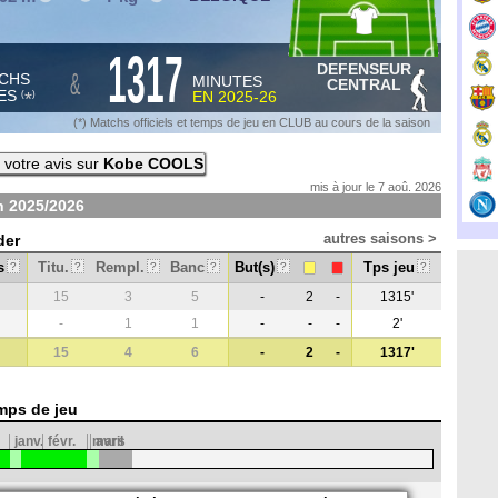
1317
DEFENSEUR
&
CHS
MINUTES
CENTRAL
ES
EN
2025-26
*
(
)
(*) Matchs officiels et temps de jeu en CLUB au cours de la saison
votre avis sur
Kobe COOLS
mis à jour le 7 aoû. 2026
on
2025/2026
autres saisons >
der
s
Titu.
Rempl.
Banc
But(s)
Tps jeu
?
?
?
?
?
?
15
3
5
-
2
-
1315'
-
1
1
-
-
-
2'
15
4
6
-
2
-
1317'
mps de jeu
janv.
févr.
mars
avril