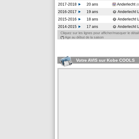
2017-2018
20 ans
Anderlecht
(
2016-2017
19 ans
Anderlecht 
2015-2016
18 ans
Anderlecht 
2014-2015
17 ans
Anderlecht 
Cliquez sur les lignes pour afficher/masquer le déta
(*)
Age au début de la saison
Votre AVIS sur Kobe COOLS