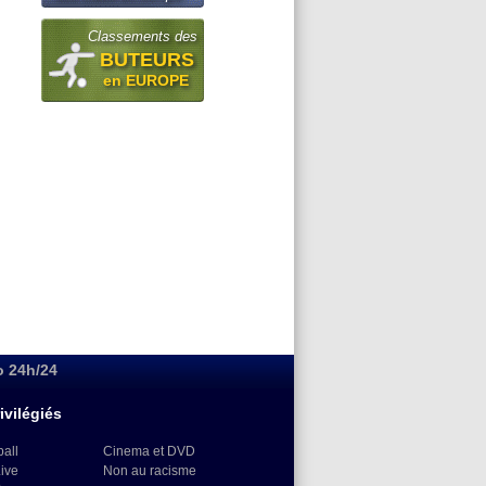
Classements des
BUTEURS
en EUROPE
o 24h/24
ivilégiés
ball
Cinema et DVD
Live
Non au racisme