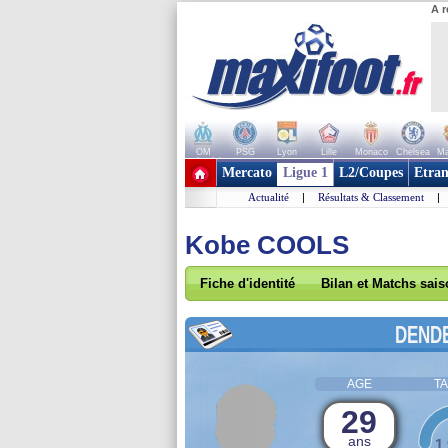
A r
OM
PSG
Lyon
Lille
Monaco
Chelsea
Ma
+ de clubs
Mercato
Ligue 1
L2/Coupes
Etran
Actualité
|
Résultats & Classement
|
Kobe COOLS
Fiche d'identité
Bilan et Matchs sai
DEND
AGE
TA
29
ans
1