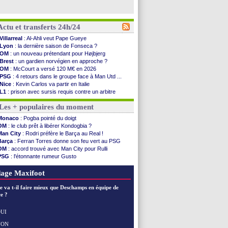
Actu et transferts 24h/24
Villarreal
: Al-Ahli veut Pape Gueye
Lyon
: la dernière saison de Fonseca ?
OM
: un nouveau prétendant pour Højbjerg
Brest
: un gardien norvégien en approche ?
OM
: McCourt a versé 120 M€ en 2026
PSG
: 4 retours dans le groupe face à Man Utd ...
Nice
: Kevin Carlos va partir en Italie
L1
: prison avec sursis requis contre un arbitre
Leganés
: c'est signé pour Luca Zidane (off.)
Les + populaires du moment
Atletico
: Ruggeri en route pour Aston Villa
Monaco
: Filipe Luis soutient Biereth
Monaco
: Pogba pointé du doigt
Lyon
: Mangala prêté à Getafe (officiel)
OM
: le club prêt à libérer Kondogbia ?
PSG
: Nsoki va signer en Croatie
Man City
: Rodri préfère le Barça au Real !
Arsenal
: Naples vise Gabriel Jesus
Barça
: Ferran Torres donne son feu vert au PSG
Real
: Mastantuono prêté à la Fiorentina (off.)
OM
: accord trouvé avec Man City pour Rulli
Man City
: accord avec le Barça pour Rodri ?
PSG
: l'étonnante rumeur Gusto
Rennes
: Haise a prolongé (officiel)
OM
: une offre pour Bulka
Palace
: Tomiyasu a convaincu (officiel)
Ouganda
: Owori battu à mort à Kampala
age Maxifoot
OM
: B. Genesio - "ce n'est pas idéal"
TFC
: Sion Oppong signe pour 4 ans (officiel)
e va t-il faire mieux que Deschamps en équipe de
PSG
: Liverpool va proposer 115 M€ pour ...
e ?
Norvège
: la démission d'Infantino réclamée
PSG
: Mbaye, deux pistes se détachent
UI
Monaco
: Filipe Luis veut remplacer Akliouche
NON
Voir les brèves précédentes