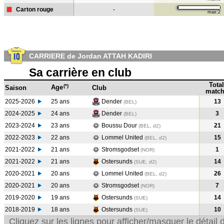
Carton rouge
-
max:2
CARRIERE de Jordan ATTAH KADIRI
Sa carrière en club
Total
(*)
Age
Saison
Club
match
2025-2026
25 ans
Dender
13
(BEL)
2024-2025
24 ans
Dender
3
(BEL
)
2023-2024
23 ans
Boussu Dour
21
(BEL, d2)
2022-2023
22 ans
Lommel United
15
(BEL, d2)
2021-2022
21 ans
Stromsgodset
1
(NOR
)
2021-2022
21 ans
Ostersunds
14
(SUE, d2)
2020-2021
20 ans
Lommel United
26
(BEL, d2)
2020-2021
20 ans
Stromsgodset
7
(NOR
)
2019-2020
19 ans
Ostersunds
14
(SUE
)
2018-2019
18 ans
Ostersunds
10
(SUE
)
Cliquez sur les lignes pour afficher/masquer le détai