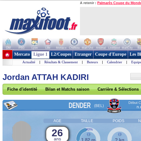
A retenir :
Palmarès Coupe du Mond
OM
PSG
Lyon
Lille
Monaco
Chelsea
Man Utd
Arsenal
Liverpool
ManCity
Ba
+ de clubs
Mercato
Ligue 1
L2/Coupes
Etranger
Coupe d'Europe
Les B
Actualité
|
Résultats & Classement
|
Buteurs
|
Calendrier
|
Equipe
Jordan ATTAH KADIRI
Fiche d'identité
Bilan et Matchs saison
Carrière & Sélections
Début Co
DENDER
(BEL)
n.
AGE
TAILLE
POIDS
N
26
40%
ans
1,82 m
? kg