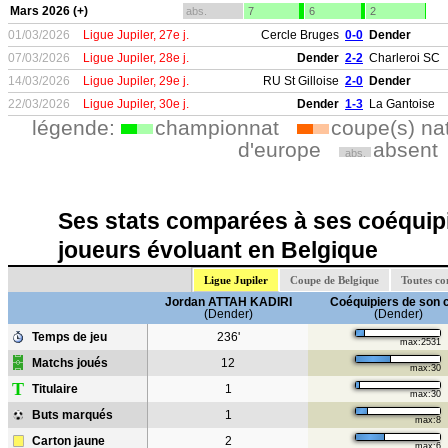
Mars 2026 (+)
abs.
7
6
2
01/03/2026
Ligue Jupiler, 27e j.
Cercle Bruges
0-0
Dender
07/03/2026
Ligue Jupiler, 28e j.
Dender
2-2
Charleroi SC
14/03/2026
Ligue Jupiler, 29e j.
RU St Gilloise
2-0
Dender
22/03/2026
Ligue Jupiler, 30e j.
Dender
1-3
La Gantoise
légende:
championnat
coupe(s) na
d'europe
absent
abs.
Ses stats comparées à ses coéquipi
joueurs évoluant en Belgique
Ligue Jupiler
Coupe de Belgique
Toutes co
Jordan ATTAH KADIRI
Coéquipiers de son 
(Dender)
(Dender)
Temps de jeu
236'
max:2531
Matchs joués
12
max:30
T
Titulaire
1
max:30
Buts marqués
1
max:8
Carton jaune
2
max:6