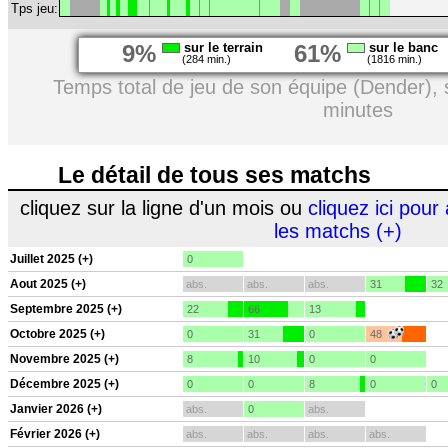
Tps jeu:
9%
sur le terrain
61%
sur le banc
(284 min.)
(1816 min.)
Temps total de jeu de son équipe (Dender),
minutes
Le détail de tous ses matchs
cliquez sur la ligne d'un mois ou
cliquez ici pour 
les matchs (+)
Juillet 2025 (+)
0
Aout 2025 (+)
abs.
abs.
abs.
31
32
Septembre 2025 (+)
22
66
13
Octobre 2025 (+)
0
31
0
48
Novembre 2025 (+)
8
10
0
0
Décembre 2025 (+)
0
0
8
0
0
Janvier 2026 (+)
abs.
0
abs.
Février 2026 (+)
abs.
abs.
abs.
abs.