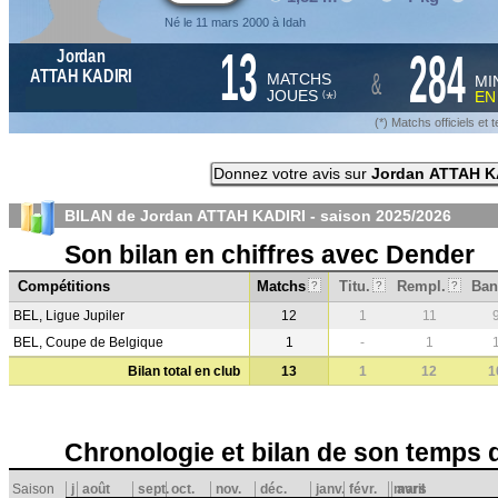
Né le 11 mars 2000 à Idah
13
284
Jordan
&
ATTAH KADIRI
MATCHS
MI
JOUES
E
*
(
)
(*) Matchs officiels e
Donnez votre avis sur
Jordan ATTAH K
BILAN de Jordan ATTAH KADIRI - saison
2025/2026
Son bilan en chiffres avec Dender
Compétitions
Matchs
Titu.
Rempl.
Ban
?
?
?
BEL, Ligue Jupiler
12
1
11
BEL, Coupe de Belgique
1
-
1
Bilan total en club
13
1
12
1
Chronologie et bilan de son temps 
Saison
j
août
sept.
oct.
nov.
déc.
janv.
févr.
mars
avril