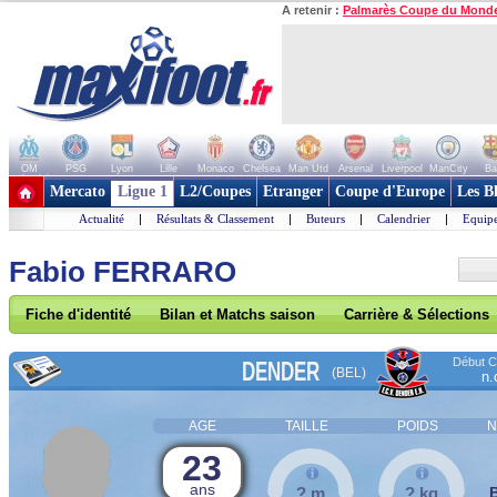
A retenir :
Palmarès Coupe du Mond
OM
PSG
Lyon
Lille
Monaco
Chelsea
Man Utd
Arsenal
Liverpool
ManCity
Ba
+ de clubs
Mercato
Ligue 1
L2/Coupes
Etranger
Coupe d'Europe
Les B
Actualité
|
Résultats & Classement
|
Buteurs
|
Calendrier
|
Equipe
Fabio FERRARO
Fiche d'identité
Bilan et Matchs saison
Carrière & Sélections
Début Co
DENDER
(BEL)
n.
AGE
TAILLE
POIDS
N
23
ans
? m
? kg