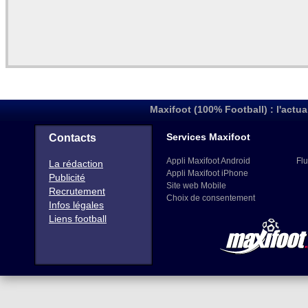
Maxifoot (100% Football) : l'actua
Services Maxifoot
Contacts
Appli Maxifoot Android
Flu
La rédaction
Appli Maxifoot iPhone
Publicité
Site web Mobile
Recrutement
Choix de consentement
Infos légales
Liens football