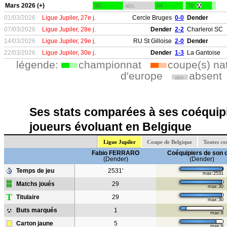
Mars 2026 (+)
90
abs.
84
78
01/03/2026
Ligue Jupiler, 27e j.
Cercle Bruges
0-0
Dender
07/03/2026
Ligue Jupiler, 28e j.
Dender
2-2
Charleroi SC
14/03/2026
Ligue Jupiler, 29e j.
RU St Gilloise
2-0
Dender
22/03/2026
Ligue Jupiler, 30e j.
Dender
1-3
La Gantoise
légende:
championnat
coupe(s) na
d'europe
absent
abs.
Ses stats comparées à ses coéquipi
joueurs évoluant en Belgique
Ligue Jupiler
Coupe de Belgique
Toutes co
Fabio FERRARO
Coéquipiers de son 
(Dender)
(Dender)
Temps de jeu
2531'
max:2531
Matchs joués
29
max:30
T
Titulaire
29
max:30
Buts marqués
1
max:8
Carton jaune
5
max:6