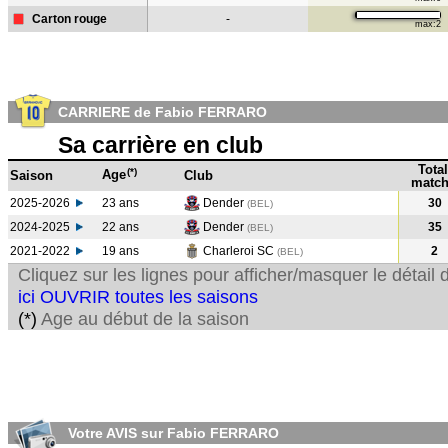
Carton rouge
-
max:2
CARRIERE de Fabio FERRARO
Sa carrière en club
Total
(*)
Age
Saison
Club
match
2025-2026
23 ans
Dender
30
(BEL)
2024-2025
22 ans
Dender
35
(BEL
)
2021-2022
19 ans
Charleroi SC
2
(BEL
)
Cliquez sur les lignes pour afficher/masquer le détai
ici OUVRIR toutes les saisons
(*)
Age au début de la saison
Votre AVIS sur Fabio FERRARO