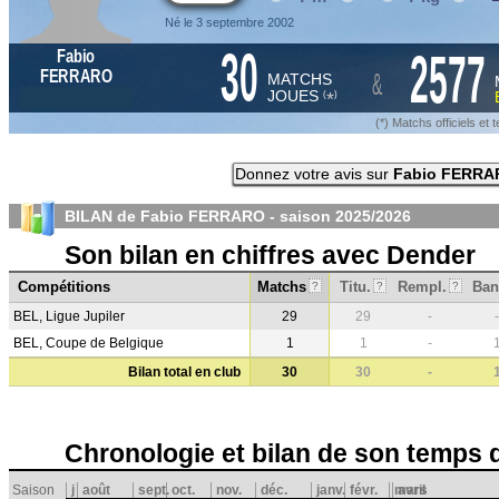
Né le 3 septembre 2002
30
2577
Fabio
&
FERRARO
MATCHS
JOUES
*
(
)
(*) Matchs officiels e
Donnez votre avis sur
Fabio FERRA
BILAN de Fabio FERRARO - saison
2025/2026
Son bilan en chiffres avec Dender
Compétitions
Matchs
Titu.
Rempl.
Ban
?
?
?
BEL, Ligue Jupiler
29
29
-
-
BEL, Coupe de Belgique
1
1
-
Bilan total en club
30
30
-
Chronologie et bilan de son temps 
Saison
j
août
sept.
oct.
nov.
déc.
janv.
févr.
mars
avril