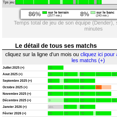
Tps jeu:
86%
sur le terrain
8%
sur le banc
(2577 min.)
(243 min.)
Temps total de jeu de son équipe (Dender),
minutes
Le détail de tous ses matchs
cliquez sur la ligne d'un mois ou
cliquez ici pour 
les matchs (+)
Juillet 2025 (+)
90
Aout 2025 (+)
90
80
90
90
90
Septembre 2025 (+)
68
90
88
Octobre 2025 (+)
90
90
90
46
Novembre 2025 (+)
90
90
90
90
Décembre 2025 (+)
0
90
90
90
90
Janvier 2026 (+)
abs.
75
90
Février 2026 (+)
90
90
78
90