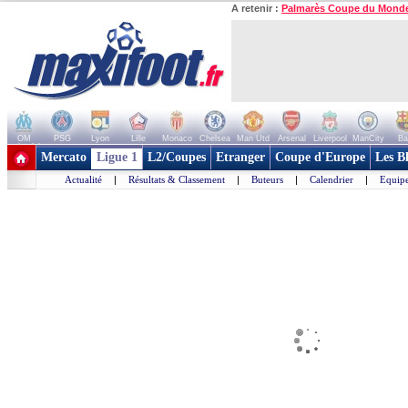
A retenir :
Palmarès Coupe du Mond
OM
PSG
Lyon
Lille
Monaco
Chelsea
Man Utd
Arsenal
Liverpool
ManCity
Ba
+ de clubs
Mercato
Ligue 1
L2/Coupes
Etranger
Coupe d'Europe
Les B
Actualité
|
Résultats & Classement
|
Buteurs
|
Calendrier
|
Equipe