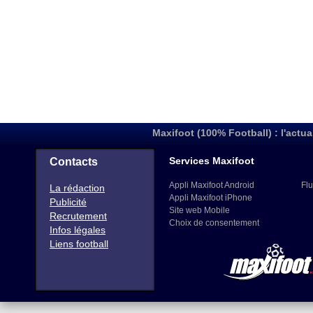
Maxifoot (100% Football) : l'actua
Services Maxifoot
Contacts
Appli Maxifoot Android
Flu
La rédaction
Appli Maxifoot iPhone
Publicité
Site web Mobile
Recrutement
Choix de consentement
Infos légales
Liens football