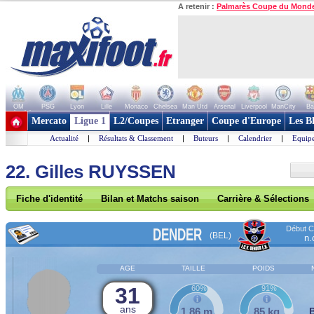
A retenir :
Palmarès Coupe du Mond
OM
PSG
Lyon
Lille
Monaco
Chelsea
Man Utd
Arsenal
Liverpool
ManCity
Ba
+ de clubs
Mercato
Ligue 1
L2/Coupes
Etranger
Coupe d'Europe
Les B
Actualité
|
Résultats & Classement
|
Buteurs
|
Calendrier
|
Equipe
22. Gilles RUYSSEN
Fiche d'identité
Bilan et Matchs saison
Carrière & Sélections
Début Co
DENDER
(BEL)
n.
AGE
TAILLE
POIDS
31
60%
91%
ans
1,86 m
85 kg