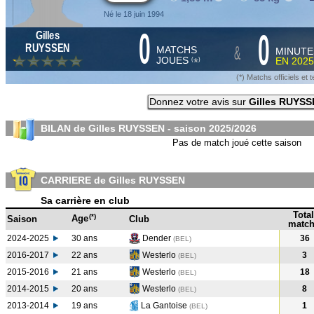
Né le 18 juin 1994
0
0
Gilles
&
RUYSSEN
MATCHS
MINUTE
JOUES
EN
2025
*
(
)
(*) Matchs officiels e
Donnez votre avis sur
Gilles RUYSS
BILAN de Gilles RUYSSEN - saison
2025/2026
Pas de match joué cette saison
CARRIERE de Gilles RUYSSEN
Sa carrière en club
Total
(*)
Age
Saison
Club
match
2024-2025
30 ans
Dender
36
(BEL
)
2016-2017
22 ans
Westerlo
3
(BEL
)
2015-2016
21 ans
Westerlo
18
(BEL
)
2014-2015
20 ans
Westerlo
8
(BEL
)
2013-2014
19 ans
La Gantoise
1
(BEL
)