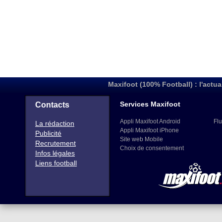
Maxifoot (100% Football) : l'actua
Services Maxifoot
Contacts
Appli Maxifoot Android
Flu
La rédaction
Appli Maxifoot iPhone
Publicité
Site web Mobile
Recrutement
Choix de consentement
Infos légales
Liens football